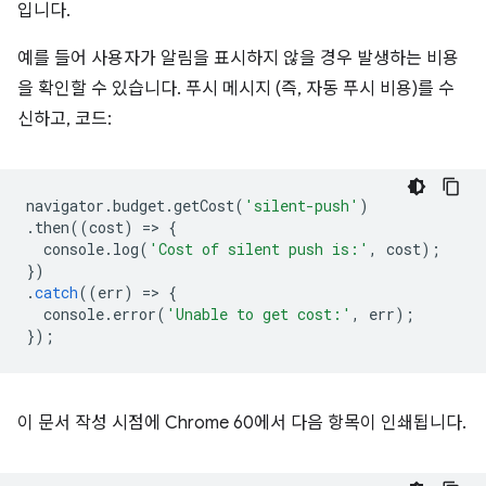
입니다.
예를 들어 사용자가 알림을 표시하지 않을 경우 발생하는 비용
을 확인할 수 있습니다. 푸시 메시지 (즉, 자동 푸시 비용)를 수
신하고, 코드:
navigator
.
budget
.
getCost
(
'silent-push'
)
.
then
((
cost
)
=
>
{
console
.
log
(
'Cost of silent push is:'
,
cost
);
})
.
catch
((
err
)
=
>
{
console
.
error
(
'Unable to get cost:'
,
err
);
});
이 문서 작성 시점에 Chrome 60에서 다음 항목이 인쇄됩니다.