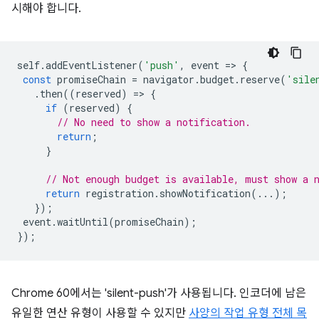
시해야 합니다.
self
.
addEventListener
(
'push'
,
event
=
>
{
const
promiseChain
=
navigator
.
budget
.
reserve
(
'sile
.
then
((
reserved
)
=
>
{
if
(
reserved
)
{
// No need to show a notification.
return
;
}
// Not enough budget is available, must show a 
return
registration
.
showNotification
(...);
});
event
.
waitUntil
(
promiseChain
);
});
Chrome 60에서는 'silent-push'가 사용됩니다. 인코더에 남은
유일한 연산 유형이 사용할 수 있지만
사양의 작업 유형 전체 목