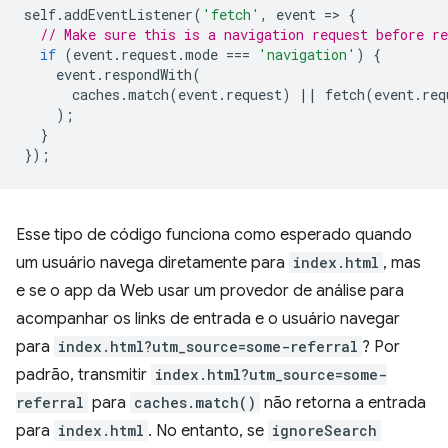
self
.
addEventListener
(
'fetch'
,
event
=
>
{
// Make sure this is a navigation request before re
if
(
event
.
request
.
mode
===
'navigation'
)
{
event
.
respondWith
(
caches
.
match
(
event
.
request
)
||
fetch
(
event
.
req
);
}
});
Esse tipo de código funciona como esperado quando
um usuário navega diretamente para
index.html
, mas
e se o app da Web usar um provedor de análise para
acompanhar os links de entrada e o usuário navegar
para
index.html?utm_source=some-referral
? Por
padrão, transmitir
index.html?utm_source=some-
referral
para
caches.match()
não retorna a entrada
para
index.html
. No entanto, se
ignoreSearch