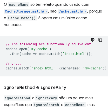
O
cacheName
só tem efeito quando usado com
CacheStorage.match()
, não
Cache.match()
, porque
o
Cache.match()
já opera em um único cache
nomeado.
// The following are functionally equivalent:
caches
.
open
(
'my-cache'
)
.
then
(
cache
=
>
cache
.
match
(
'index.html'
));
// or...
caches
.
match
(
'index.html'
,
{
cacheName
:
'my-cache'
})
ignore
Method
e
ignore
Vary
ignoreMethod
e
ignoreVary
são um pouco mais
específicos que
ignoreSearch
e
cacheName
, mas