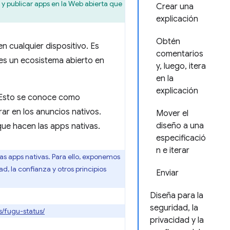
 publicar apps en la Web abierta que
Crear una
explicación
Obtén
n cualquier dispositivo. Es
comentarios
, es un ecosistema abierto en
y, luego, itera
en la
explicación
. Esto se conoce como
ar en los anuncios nativos.
Mover el
diseño a una
ue hacen las apps nativas.
especificació
n e iterar
s apps nativas. Para ello, exponemos
d, la confianza y otros principios
Enviar
Diseña para la
seguridad, la
s/fugu-status/
privacidad y la