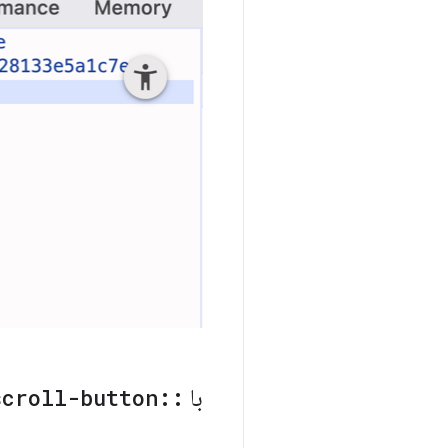
با
::
scroll-button(