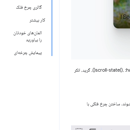
گالری چرخ فلک
کار بیشتر
المان‌های خودتان
را بیاورید
پیمایش چرخه‌ای
در این ویدیو، هماهنگی بین دکمه‌های اسکرول، نشانگرهای اسکرول، انیمیشن‌های اسکرول-رانده شده، کوئری‌های scroll-state()، :has()، گرید، انکر
وند. ساختن چرخ فلکی با