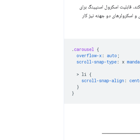
‌کند. قابلیت اسکرول اسنپینگ برای
caها همچنین برای اسکرولرهای عمودی و اسکرولرهای دو جهته نیز کار
.
carousel
{
overflow-x
:
auto
;
scroll-snap-type
:
x
manda
  > 
li
{
scroll-snap-align
:
cent
}
}