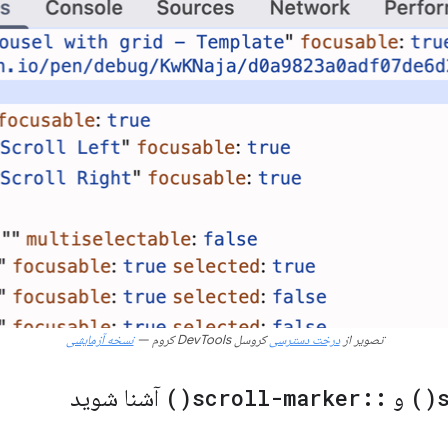
تصویر از
درخت دسترسی
کروسل DevTools کروم —
نسخه آزمایشی
)
و
::
scroll-marker(
)
آشنا شوید