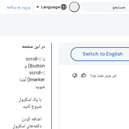
ورود به برنامه
در این صفحه
با ::scroll-
button() و
::scroll-
این مرور مفید بود؟
marker() آشنا
شوید
با یک اسکرول
شروع کنید
اضافه کردن
دکمه‌های اسکرول