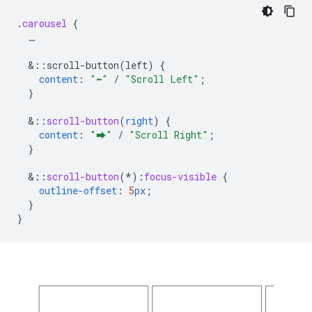
.
carousel
{
…
&
::scroll-button(left)
{
content
:
"⬅"
/
"Scroll Left"
;
}
&
::
scroll-button
(
right
)
{
content
:
"⮕"
/
"Scroll Right"
;
}
&
::
scroll-button
(*)
:
focus-visible
{
outline-offset
:
5
px
;
}
}