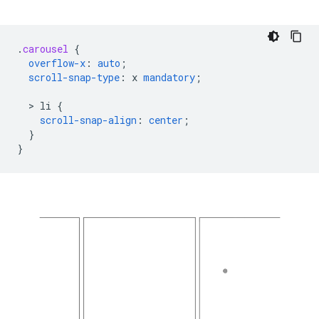
.
carousel
{
overflow-x
:
auto
;
scroll-snap-type
:
x
mandatory
;
  > 
li
{
scroll-snap-align
:
center
;
}
}