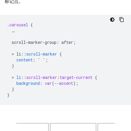
标记点。
.
carousel
{
…
scroll-marker-group
:
after
;
  > 
li
:
:
scroll
-
marker
{
content
:
' '
;
}
  > 
li
::
scroll-marker
:
target-current
{
background
:
var
(
--accent
);
}
}