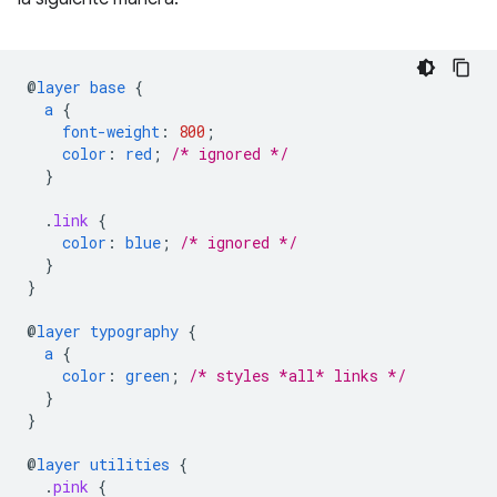
@
layer
base
{
a
{
font-weight
:
800
;
color
:
red
;
/* ignored */
}
.
link
{
color
:
blue
;
/* ignored */
}
}
@
layer
typography
{
a
{
color
:
green
;
/* styles *all* links */
}
}
@
layer
utilities
{
.
pink
{