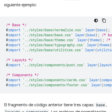
siguiente ejemplo:
/* Base */
@
import
'../styles/base/normalize.css'
layer
(
base
)
;
@
import
'../styles/base/base.css'
layer
(
base
)
;
/* bo
@
import
'../styles/base/theme.css'
layer
(
theme
)
;
/*
@
import
'../styles/base/typography.css'
layer
(
theme
)
@
import
'../styles/base/utilities.css'
layer
(
utiliti
/* Layouts */
@
import
'../styles/components/post.css'
layer
(
layout
/* Components */
@
import
'../styles/components/cards.css'
layer
(
compo
@
import
'../styles/components/footer.css'
layer
(
comp
El fragmento de código anterior tiene tres capas:
base
,
layouts
y
components
. Los archivos de normalización,