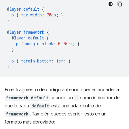
@
layer
default
{
p
{
max-width
:
70
ch
;
}
}
@
layer
framework
{
@
layer
default
{
p
{
margin-block
:
0.75
em
;
}
}
p
{
margin-bottom
:
1
em
;
}
}
En el fragmento de código anterior, puedes acceder a
framework.default
usando un
.
como indicador de
que la capa
default
está anidada dentro de
framework
. También puedes escribir esto en un
formato más abreviado: