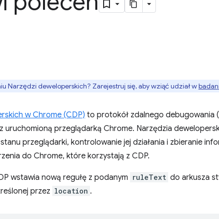
i poleceń
 Narzędzi deweloperskich? Zarejestruj się, aby wziąć udział w
badani
erskich w Chrome (CDP)
to protokół zdalnego debugowania (A
z uruchomioną przeglądarką Chrome. Narzędzia dewelopers
stanu przeglądarki, kontrolowanie jej działania i zbieranie in
zenia do Chrome, które korzystają z CDP.
CDP wstawia nową regułę z podanym
ruleText
do arkusza s
reślonej przez
location
.