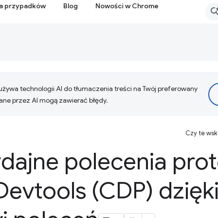
ia przypadków
Blog
Nowości w Chrome
żywa technologii AI do tłumaczenia treści na Twój preferowany
ne przez AI mogą zawierać błędy.
Czy te ws
dajne polecenia pro
evtools (CDP) dzię