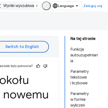
/
Zaloguj się
Na tej stronie
Funkcja
autouzupełnian
ia
kazówki były pomocne?
Parametry
tokołu
tekstowe
i liczbowe
ki nowemu
Parametry
w formie
wyliczeń