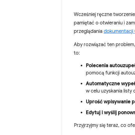
Wcześniej ręczne tworzenie
pamiętać o otwieraniu i za
przeglądania
dokumentacji
Aby rozwiązać ten problem
to:
Polecenia autouzupeł
pomocą funkcji autouz
Automatyczne wypeł
w celu uzyskania list
Uprość wpisywanie 
Edytuj i wyślij ponow
Przyjrzyjmy się teraz, co of