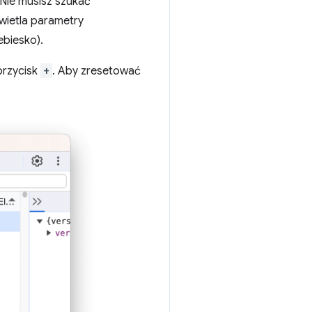
Nie musisz szukać
wietla parametry
ebiesko).
przycisk
+
. Aby zresetować