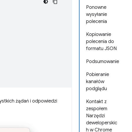
Ponowne
wysyłanie
polecenia
Kopiowanie
polecenia do
formatu JSON
Podsumowanie
Pobieranie
kanałów
podglądu
ystkich żądań i odpowiedzi
Kontakt z
zespołem
Narzędzi
deweloperskic
h w Chrome