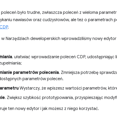
 poleceń było trudne, zwłaszcza poleceń z wieloma parametra
mykaniu nawiasów oraz cudzysłowów, ale też o parametrach p
 CDP
.
, w Narzędziach deweloperskich wprowadziliśmy nowy edytor
niania
. ułatwiać wprowadzanie poleceń CDP, udostępniając l
upełniania;
nianie parametrów polecenia
. Zmniejsza potrzebę sprawdz
y dostępnych parametrów poleceń.
parametru
Wystarczy, że wpiszesz wartości parametrów, któr
nie
. Zwiększ szybkość prototypowania, przyspieszając modyf
eruje ten nowy edytor i jak możesz z niego korzystać.