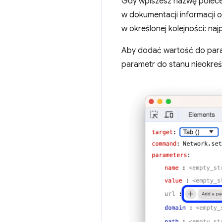
Gdy wpiszesz nazwę polecen
w dokumentacji informacji 
w określonej kolejności: na
Aby dodać wartość do param
parametr do stanu nieokreśl