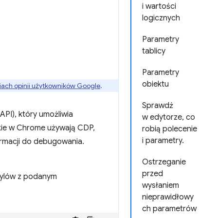
i wartości
logicznych
Parametry
tablicy
Parametry
obiektu
ach opinii użytkowników Google
.
Sprawdź
PI), który umożliwia
w edytorze, co
kie w Chrome używają CDP,
robią polecenie
i parametry.
formacji do debugowania.
Ostrzeganie
przed
tylów z podanym
wysłaniem
nieprawidłowy
ch parametrów