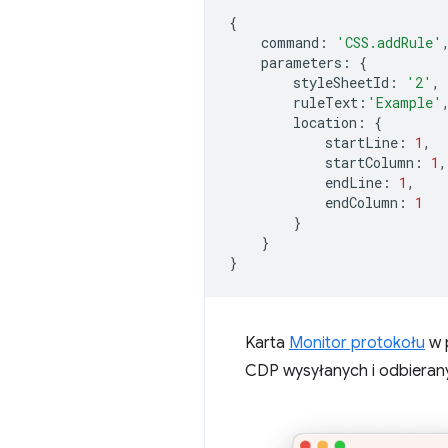
{
command
:
'CSS.addRule'
parameters
:
{
styleSheetId
:
'2'
,
ruleText
:
'Example'
location
:
{
startLine
:
1
,
startColumn
:
1
,
endLine
:
1
,
endColumn
:
1
}
}
}
Karta
Monitor protokołu
w 
CDP wysyłanych i odbieran