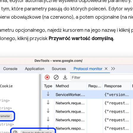
ia, edytor automatycznie wyświetli odpowiednie parametry. 
o tym, które parametry pasują do których poleceń. Edytor wyś
jpierw obowiązkowe (na czerwono), a potem opcjonalne (na ni
etru opcjonalnego, najedź kursorem na jego nazwę i kliknij 
onego, kliknij przycisk
Przywróć wartość domyślną
.