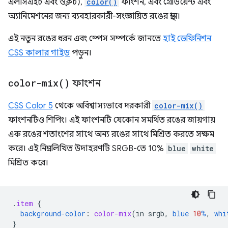
এলসিএইচ এবং ওক্লচ),
color()
ফাংশন, এবং গ্রেডিয়েন্ট এবং
অ্যানিমেশনের জন্য ব্যবহারকারী-সংজ্ঞায়িত রঙের স্থান।
এই নতুন রঙের ধরন এবং স্পেস সম্পর্কে জানতে
হাই ডেফিনিশন
CSS কালার গাইড
পড়ুন।
color-mix(
)
ফাংশন
CSS Color 5
থেকে অবিশ্বাস্যভাবে দরকারী
color-mix()
ফাংশনটিও শিপিং। এই ফাংশনটি যেকোন সমর্থিত রঙের জায়গায়
এক রঙের শতাংশের সাথে অন্য রঙের সাথে মিশ্রিত করতে সক্ষম
করে। এই নিম্নলিখিত উদাহরণটি SRGB-তে 10%
blue
white
মিশ্রিত করে।
.
item
{
background-color
:
color-mix
(
in
srgb
,
blue
10
%
,
whi
}