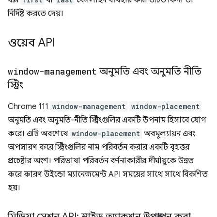
বক্স
বা
বেসলাইন ব্যবহার করা উচিত কিনা তা
নির্দিষ্ট করতে দেয়।
ওয়েব API
window-management
অনুমতি এবং অনুমতি নীতি
স্ট্রিং
Chrome 111
window-management
window-placement
অনুমতি এবং অনুমতি-নীতি স্ট্রিংগুলির একটি উপনাম হিসাবে যোগ
করে। এটি অবশেষে
window-placement
অবমূল্যায়ন এবং
অপসারণ করে স্ট্রিংগুলির নাম পরিবর্তন করার একটি বৃহত্তর
প্রচেষ্টার অংশ। পরিভাষা পরিবর্তন বর্ণনাকারীর দীর্ঘায়ুকে উন্নত
করে কারণ উইন্ডো ম্যানেজমেন্ট API সময়ের সাথে সাথে বিকশিত
হয়।
মিডিয়া সেশন API: স্লাইড অ্যাকশন উপস্থাপন করা