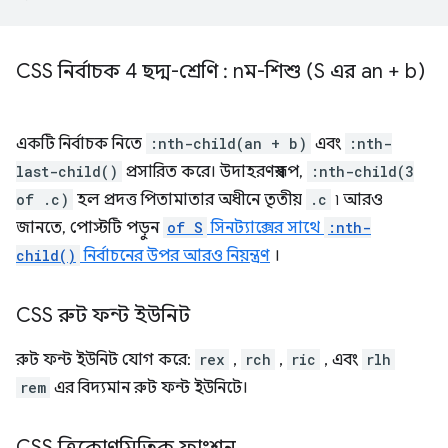
CSS নির্বাচক 4 ছদ্ম-শ্রেণি : nম-শিশু (S এর an + b)
একটি নির্বাচক নিতে
:nth-child(an + b)
এবং
:nth-
last-child()
প্রসারিত করে। উদাহরণস্বরূপ,
:nth-child(3
of .c)
হল প্রদত্ত পিতামাতার অধীনে তৃতীয়
.c
৷ আরও
জানতে, পোস্টটি পড়ুন
of S
সিনট্যাক্সের সাথে
:nth-
child()
নির্বাচনের উপর আরও নিয়ন্ত্রণ
।
CSS রুট ফন্ট ইউনিট
রুট ফন্ট ইউনিট যোগ করে:
rex
,
rch
,
ric
, এবং
rlh
rem
এর বিদ্যমান রুট ফন্ট ইউনিটে।
CSS ত্রিকোণমিতিক ফাংশন