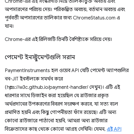
Chrome-এর এই সংস্করণটি নিম্নে তালিকাভুক্ত অবচয় এবং
অপসারণের পরিচয় দেয়। পরিকল্পিত অবচয়, বর্তমান অবচয় এবং
পূর্ববর্তী অপসারণের তালিকার জন্য ChromeStatus.com এ
যান।
Chrome-এর এই রিলিজটি তিনটি বৈশিষ্ট্যকে সরিয়ে দেয়।
পেমেন্ট ইনস্ট্রুমেন্টগুলি সরান
PaymentInstruments হল ওয়েব API যেটি পেমেন্ট অ্যাপগুলির
নন-JIT ইনস্টলকে সমর্থন করে
(https://w3c.github.io/payment-handler/ দেখুন)। এটি এই
ধারণার সাথে ডিজাইন করা হয়েছিল যে ব্রাউজার প্রকৃত
অর্থপ্রদানের উপকরণের বিবরণ সংরক্ষণ করবে, যা সত্য বলে
প্রমাণিত হয়নি এবং কিছু গোপনীয়তা ফাঁস রয়েছে। এটি অন্য
কোনো ব্রাউজারে পাঠানো হয়নি, আমরা অন্য ব্রাউজার
বিক্রেতাদের কাছ থেকে কোনো আগ্রহ দেখিনি। যেমন,
এই API