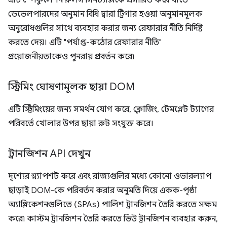
এটি স্পেকুলেশন রুলস সিনট্যাক্সকে প্রসারিত করে যাতে
ডেভেলপারদের অনুমান বিধি দ্বারা ট্রিগার হওয়া অনুমানমূলক
অনুরোধগুলির সাথে ব্যবহার করার জন্য রেফারার নীতি নির্দিষ্ট
করতে দেয়। এটি "পর্যাপ্ত-কঠোর রেফারার নীতি"
প্রয়োজনীয়তাকেও পুনরায় প্রবর্তন করে৷
স্ট্রিমিং ঘোষণামূলক ছায়া DOM
এটি স্ট্রিমিংয়ের জন্য সমর্থন যোগ করে, ক্লোজিং, টেমপ্লেট ট্যাগের
পরিবর্তে খোলার উপর ছায়া রুট সংযুক্ত করে।
ট্রানজিশন API দেখুন
দৃশ্যের স্ন্যাপশট করে এবং রাজ্যগুলির মধ্যে কোনো ওভারল্যাপ
ছাড়াই DOM-কে পরিবর্তন করার অনুমতি দিয়ে একক-পৃষ্ঠা
অ্যাপ্লিকেশনগুলিতে (SPAs) পালিশ ট্রানজিশন তৈরি করতে সক্ষম
করে৷ কাস্টম ট্রানজিশন তৈরি করতে ভিউ ট্রানজিশন ব্যবহার করুন,