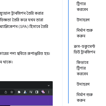
ট্রিগার
করবেন
্যুয়াল ট্রানজিশন তৈরি করার
অভিজ্ঞতা তৈরি করে যখন তারা
উদাহরণ
যাপ্লিকেশন (SPA) হিসাবে তৈরি
নির্মাণ শুরু
করুন
ক্রস-ডকুমেন্ট
ভিউ ট্রানজিশন
কারের পণ্য ছবিতে রূপান্তরিত হয়।
ানে থাকে।
কিভাবে
ট্রিগার
করবেন
উদাহরণ
নির্মাণ শুরু
করুন