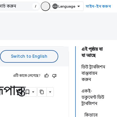
/
সাইন-ইন করুন
এই পৃষ্ঠায় যা
যা আছে
ভিউ ট্রানজিশন
বাস্তবায়ন
এটি কাজে লেগেছে?
করুন
ান্তর
একই-
ডকুমেন্ট ভিউ
ট্রানজিশন
কিভাবে