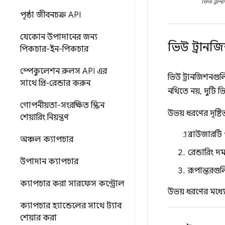
ভিউ ট্রা
পৃষ্ঠা জীবনচক্র API
যেকোন উপাদানের জন্য
ভিউ ট্রানজি
পিকচার-ইন-পিকচার
স্পেকুলেশন রুলস API এর
ভিউ ট্রানজিশনগুল
সাথে প্রি-রেন্ডার করুন
নথিতে নয়, দুটি ভি
গোপনীয়তা-সংরক্ষিত স্ক্রিন
উভয় ধরণের দৃষ্ট
শেয়ারিং নিয়ন্ত্রণ
ব্রাউজারটি 
অঞ্চল ক্যাপচার
রেন্ডারিং
উপাদান ক্যাপচার
রূপান্তরগুল
ক্যাপচার করা সারফেস কন্ট্রোল
উভয় ধরণের মধ্য
ক্যাপচার হ্যান্ডেলের সাথে ট্যাব
শেয়ার করা