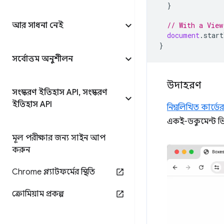
}
আর সাধনা নেই
// With a View
document
.
start
}
সর্বোত্তম অনুশীলন
উদাহরণ
সংস্করণ ইতিহাস API
,
সংস্করণ
ইতিহাস API
নিম্নলিখিত কার্ড
একই-ডকুমেন্ট ভি
মূল পরীক্ষার জন্য সাইন আপ
করুন
Chrome প্ল্যাটফর্মের স্থিতি
ক্রোমিয়াম প্রকল্প