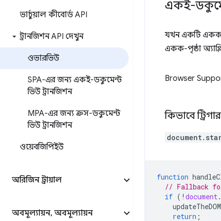
একই-ডকুমেন
ভার্চুয়াল কীবোর্ড API
যখন একটি একক ড
ট্রানজিশন API দেখুন
একক-পৃষ্ঠা অ্যাপ
ওভারভিউ
Browser Suppo
SPA-এর জন্য একই-ডকুমেন্ট
ভিউ ট্রানজিশন
MPA-এর জন্য ক্রস-ডকুমেন্ট
কিভাবে ট্রিগ
ভিউ ট্রানজিশন
document.sta
ওয়েবজিপিইউ
function
handleC
অরিজিন ট্রায়াল
// Fallback fo
if
(
!
document
updateTheDOM
অবমূল্যায়ন
,
অবমূল্যায়ন
return
;