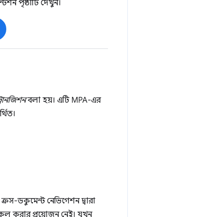
শন পৃষ্ঠাটি দেখুন।
্রানজিশন
বলা হয়। এটি MPA-এর
্থিত।
ক্রস-ডকুমেন্ট নেভিগেশন দ্বারা
I কল করার প্রয়োজন নেই। যখন