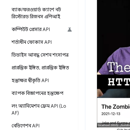
ব্যাক
/
ফরওয়ার্ড ক্যাশে নট
রিস্টোরড রিজনস এপিআই
কম্পিউট প্রেসার API
শর্তাধীন ফোকাস API
ডিভাইস আবদ্ধ সেশন শংসাপত্র
প্রারম্ভিক ইঙ্গিত
,
প্রারম্ভিক ইঙ্গিত
হস্তাক্ষর স্বীকৃতি API
ব্যাপক বিজ্ঞাপনের হস্তক্ষেপ
লং অ্যানিমেশন ফ্রেম API (Lo
AF)
নেভিগেশন API