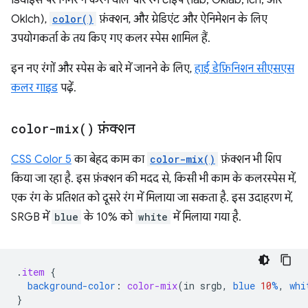
डिवाइस पर निर्भर न करने वाले चार रंग टाइप (lab, Oklab, lch, और
Oklch),
color()
फ़ंक्शन, और ग्रेडिएंट और ऐनिमेशन के लिए
उपयोगकर्ता के तय किए गए कलर स्पेस शामिल हैं.
इन नए रंगों और स्पेस के बारे में जानने के लिए,
हाई डेफ़िनिशन सीएसएस
कलर गाइड
पढ़ें.
color-mix(
)
फ़ंक्शन
CSS Color 5
का बेहद काम का
color-mix()
फ़ंक्शन भी शिप
किया जा रहा है. इस फ़ंक्शन की मदद से, किसी भी काम के कलरस्पेस में,
एक रंग के प्रतिशत को दूसरे रंग में मिलाया जा सकता है. इस उदाहरण में,
SRGB में
blue
के 10% को
white
में मिलाया गया है.
.
item
{
background-color
:
color-mix
(
in
srgb
,
blue
10
%
,
whi
}