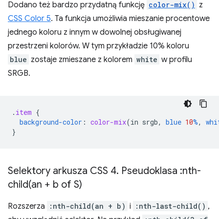
Dodano też bardzo przydatną funkcję
color-mix()
z
CSS Color 5
. Ta funkcja umożliwia mieszanie procentowe
jednego koloru z innym w dowolnej obsługiwanej
przestrzeni kolorów. W tym przykładzie 10% koloru
blue
zostaje zmieszane z kolorem
white
w profilu
SRGB.
.
item
{
background-color
:
color-mix
(
in
srgb
,
blue
10
%
,
whi
}
Selektory arkusza CSS 4
.
Pseudoklasa :
nth-
child(
an + b of S)
Rozszerza
:nth-child(an + b)
i
:nth-last-child()
,