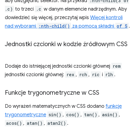
aby uwzględnić selektor. Na przykład
:nth-child(3 of
.c)
to trzeci
.c
w danym elemencie nadrzędnym. Aby
dowiedzieć się więcej, przeczytaj wpis
Więcej kontroli
nad wyborami
:nth-child()
za pomocą składni
of S
.
Jednostki czcionki w kodzie źródłowym CSS
Dodaje do istniejącej jednostki czcionki głównej
rem
jednostki czcionki głównej:
rex
,
rch
,
ric
i
rlh
.
Funkcje trygonometryczne w CSS
Do wyrażeń matematycznych w CSS dodano
funkcje
trygonometryczne
sin()
,
cos()
,
tan()
,
asin()
,
acos()
,
atan()
,
atan2()
.