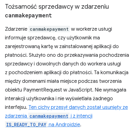
Tożsamość sprzedawcy w zdarzeniu
canmakepayment
Zdarzenie
canmakepayment
w workerze usługi
informuje sprzedawcę, czy użytkownik ma
zarejestrowaną kartę w zainstalowanej aplikacji do
płatności. Służyło ono do przekazywania pochodzenia
sprzedawcy i dowolnych danych do workera usługi
z pochodzeniem aplikacji do płatności. Ta komunikacja
między domenami miała miejsce podczas tworzenia
obiektu PaymentRequest w JavaScript. Nie wymagała
interakcji użytkownika i nie wyświetlała żadnego
interfejsu.
Ten cichy przesył danych został usunięty ze
zdarzenia
canmakepayment
i z intencji
IS_READY_TO_PAY
na Androidzie
.