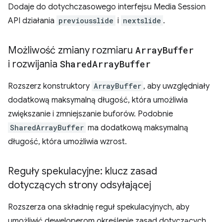
Dodaje do dotychczasowego interfejsu Media Session
API działania
previousslide
i
nextslide
.
Możliwość zmiany rozmiaru
Array
Buffer
i rozwijania
Shared
Array
Buffer
Rozszerz konstruktory
ArrayBuffer
, aby uwzględniały
dodatkową maksymalną długość, która umożliwia
zwiększanie i zmniejszanie buforów. Podobnie
SharedArrayBuffer
ma dodatkową maksymalną
długość, która umożliwia wzrost.
Reguły spekulacyjne: klucz zasad
dotyczących strony odsyłającej
Rozszerza ona składnię reguł spekulacyjnych, aby
umożliwić deweloperom określenie zasad dotyczących