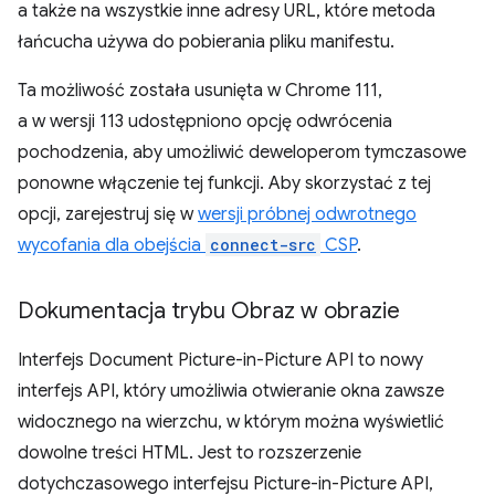
a także na wszystkie inne adresy URL, które metoda
łańcucha używa do pobierania pliku manifestu.
Ta możliwość została usunięta w Chrome 111,
a w wersji 113 udostępniono opcję odwrócenia
pochodzenia, aby umożliwić deweloperom tymczasowe
ponowne włączenie tej funkcji. Aby skorzystać z tej
opcji, zarejestruj się w
wersji próbnej odwrotnego
wycofania dla obejścia
connect-src
CSP
.
Dokumentacja trybu Obraz w obrazie
Interfejs Document Picture-in-Picture API to nowy
interfejs API, który umożliwia otwieranie okna zawsze
widocznego na wierzchu, w którym można wyświetlić
dowolne treści HTML. Jest to rozszerzenie
dotychczasowego interfejsu Picture-in-Picture API,