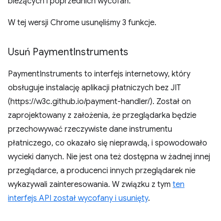
bieżących i poprzednich wycofań.
W tej wersji Chrome usunęliśmy 3 funkcje.
Usuń Payment
Instruments
PaymentInstruments to interfejs internetowy, który
obsługuje instalację aplikacji płatniczych bez JIT
(https://w3c.github.io/payment-handler/). Został on
zaprojektowany z założenia, że przeglądarka będzie
przechowywać rzeczywiste dane instrumentu
płatniczego, co okazało się nieprawdą, i spowodowało
wycieki danych. Nie jest ona też dostępna w żadnej innej
przeglądarce, a producenci innych przeglądarek nie
wykazywali zainteresowania. W związku z tym
ten
interfejs API został wycofany i usunięty
.