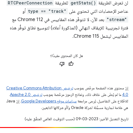
لن تعرض الطريقة
getStats()
للطريقة
RTCPeerConnection
عناصر الإحصاءات التي تحتوي على
type == "track"
أو
"stream"
بعد الآن. لا تتوفّر هذه المقاييس في Chrome 112 مع
فترة تجريبية للإيقاف النهائي (المذكورة أعلاه) لتوسيع نطاق توفُّر هذه
المقاييس ليشمل Chrome 115.
هل كان المحتوى مفيدًا؟
إنّ محتوى هذه الصفحة مرخّص بموجب
ترخيص Creative Commons Attribution
4.0‏
ما لم يُنصّ على خلاف ذلك، ونماذج الرموز مرخّصة بموجب
ترخيص Apache 2.0‏
.
للاطّلاع على التفاصيل، يُرجى مراجعة
سياسات موقع Google Developers‏
. إنّ Java
هي علامة تجارية مسجَّلة لشركة Oracle و/أو شركائها التابعين.
تاريخ التعديل الأخير: 2023-03-09 (حسب التوقيت العالمي المتفَّق عليه)