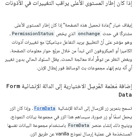
إذا كان إطار المستوى الأعلى يراقب التغييرات في الأذونات
إيقاف خيار "إعادة تحميل هذه الصفحة" إذا كان إطار المستوى الأعلى
مشتركًا في حدث
onchange
الذي يخص
PermissionStatus
،
وهو مؤشر على أنّ التطبيق يريد التفاعل ديناميكيًا مع تغييرات أذونات
الكاميرا أو الميكروفون التي تبدأ من خلال مربّع حوار معلومات الصفحة.
وبغض النظر عن توفُّر أداة معالجة الحدث، يظل السلوك الحالي بدون تغيير
أي أنّه يتم إنهاء مجموعات بث الوسائط فور إبطال الإذن.
إضافة مَعلمة المُرسِل الاختيارية إلى الدالة الإنشائية
Form
Data
تسمح بتمرير زر الإرسال إلى الدالة الإنشائية
FormData
. وإذا كان الزر
يحمل اسمًا أو زر صورة، سيساهم هذا الزر في مجموعة بيانات النموذج.
ويتيح ذلك إنشاء عنصر
FormData
باستخدام مجموعة البيانات نفسها
المستخدَمة في عملية إرسال نموذج vanilla عن طريق الزر.