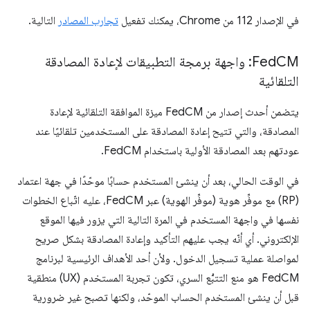
في الإصدار 112 من Chrome، يمكنك تفعيل
تجارب المصادر
التالية.
Fed
CM: واجهة برمجة التطبيقات لإعادة المصادقة
التلقائية
يتضمن أحدث إصدار من FedCM ميزة الموافقة التلقائية لإعادة
المصادقة، والتي تتيح إعادة المصادقة على المستخدمين تلقائيًا عند
عودتهم بعد المصادقة الأولية باستخدام FedCM.
في الوقت الحالي، بعد أن ينشئ المستخدم حسابًا موحّدًا في جهة اعتماد
(RP) مع موفِّر هوية (موفِّر الهوية) عبر FedCM، عليه اتّباع الخطوات
نفسها في واجهة المستخدم في المرة التالية التي يزور فيها الموقع
الإلكتروني. أي أنّه يجب عليهم التأكيد وإعادة المصادقة بشكل صريح
لمواصلة عملية تسجيل الدخول. ولأن أحد الأهداف الرئيسية لبرنامج
FedCM هو منع التتبُّع السري، تكون تجربة المستخدم (UX) منطقية
قبل أن ينشئ المستخدم الحساب الموحّد، ولكنها تصبح غير ضرورية