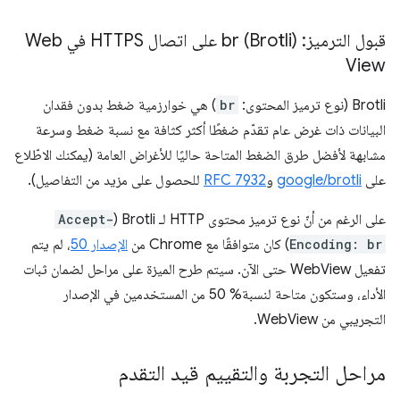
قبول الترميز: br (Brotli) على اتصال HTTPS في Web
View
Brotli (نوع ترميز المحتوى:
br
) هي خوارزمية ضغط بدون فقدان
البيانات ذات غرض عام تقدّم ضغطًا أكثر كثافة مع نسبة ضغط وسرعة
مشابهة لأفضل طرق الضغط المتاحة حاليًا للأغراض العامة (يمكنك الاطّلاع
على
google/brotli
و
RFC 7932
للحصول على مزيد من التفاصيل).
على الرغم من أنّ نوع ترميز محتوى HTTP لـ Brotli (
Accept-
Encoding: br
) كان متوافقًا مع Chrome من
الإصدار 50
، لم يتم
تفعيل WebView حتى الآن. سيتم طرح الميزة على مراحل لضمان ثبات
الأداء، وستكون متاحة لنسبة% 50 من المستخدمين في الإصدار
التجريبي من WebView.
مراحل التجربة والتقييم قيد التقدم