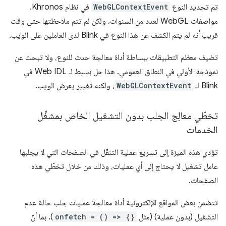
تم تحديد النوع
WebGLContextEvent
في نظام Khronos.
مواصفات WebGL لعدد من السنوات، ولكن لم تتم ملاحظتها حتى وقت
قريب أنه لم يتم الكشف عن هذا النوع في Blink لدى العاملين على الويب.
تضيف معظم التطبيقات ببساطة أداة معالجة حدث للنوع، ولا تبحث عن
نموذجه الأولي في النطاق العمومي. هذا حل بسيط لـ Web IDL في
Blink لـ
WebGLContextEvent
، ولكنه تغيير يعرض الويب.
تخطّي معالِج الجلب بدون التشغيل الخاص بمشغِّل
الخدمات
تؤدي هذه الميزة إلى تسريع عملية التنقّل في الصفحات التي لا يجلبها
عامل تشغيل لا يحتاج إلى أي عمليات، وذلك من خلال تخطّي هذه
الصفحات.
تتضمن بعض المواقع الإلكترونية أداة معالجة عمليات جلب حالة عدم
التشغيل (بدون عملية) (مثل
onfetch = () => {}
). بما أنّ