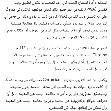
استخدام أداة استماع الجلب كان أحد المتطلبات لتكون تطبيق ويب
تقدّمي (PWA)، نفترض أنّهم فعلوا ذلك لجعل موقعهم الإلكتروني معروفًا
على أنّه تطبيق ويب تقدّمي (PWA). ومع ذلك، لا يؤدي ذلك إلى فرض أي
التزامات عامة إلا عند بدء مشغّل الخدمات وتنفيذ أداة معالجة مستقلة،
وذلك بدون توفير أي مزايا للميزات مثل التخزين المؤقت أو إمكانات عدم
الاتصال بالإنترنت لأنّ الرمز لا يفعل أي شيء.
لتسريع عملية الانتقال إلى هذه الصفحات، بدءًا من الإصدار 112 من
Chrome، سنحذف بدء عامل تشغيل الخدمة ونقل المستمع من المسار
الحرج للتنقّل إذا أشار وكيل مستخدم إلى أنّ جميع أدوات معالجة الجلب
لدى عامل الخدمة ليست عمليات تعمل.
وكجزء من هذا التغيير، سيعرض Chromium تحذيرات من وحدة التحكّم
إذا كانت جميع أدوات معالجة الجلب لدى مشغّل الخدمة بدون عمليات،
وسيشجّع المطوّرين على إزالة أدوات معالجة الجلب غير المفيدة. نأمل أن
تتوقف المواقع الإلكترونية عن استخدام برامج معالجة الجلب غير المفيدة
وأن نتمكن من إيقافها نهائيًا في المستقبل.