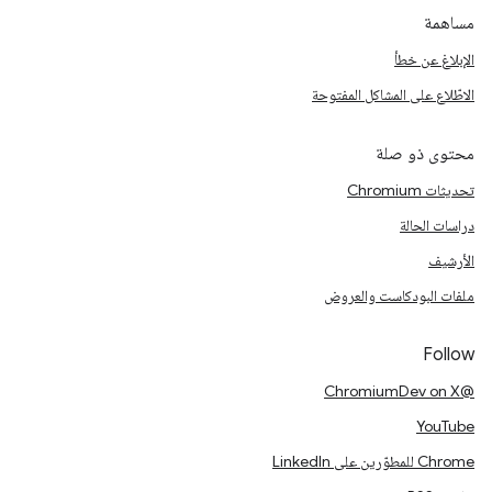
مساهمة
الإبلاغ عن خطأ
الاطّلاع على المشاكل المفتوحة
محتوى ذو صلة
تحديثات Chromium
دراسات الحالة
الأرشيف
ملفات البودكاست والعروض
Follow
@ChromiumDev on X
YouTube
Chrome للمطوّرين على LinkedIn