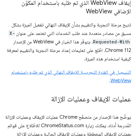
إيقاف Web
View الذي تم طلبه باستخدام المكوّن
الإضافي Web
View
تتيح مرحلة التجربة والتقييم بشأن الإيقاف النهائي تفعيل الميزة بشكل
مسبق من مصادر متعددة عند طلب الخدمات التي تعتمد على عنوان
X-
Requested-With
. يتوفّر هذا الخيار في WebView من الإصدار
Chrome 112. اطّلِع على تعليمات إعداد مرحلة التجربة والتقييم لمعرفة
كيفية استخدام هذه الميزة.
التسجيل في الفترة التجريبية للإيقاف النهائي الذي تم طلبه باستخدام
.
WebView
عمليات الإيقاف وعمليات الإزالة
يوضِّح هذا الإصدار من متصفّح Chrome عمليات الإيقاف وعمليات الإزالة
المُدرجة أدناه. يمكنك زيارة ChromeStatus.com للاطّلاع على قوائم
بعمليات الإيقاف المخططة وعمليات الإيقاف الحالية وعمليات الإزالة