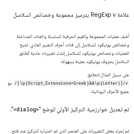
علامة Reg
Exp v بترميز مجموعة وخصائص السلاسل
أضف عمليات المجموعة والقيم الحرفية للسلسلة والفئات المتداخلة
وخصائص يونيكود للسلاسل إلى فئات أحرف التعبير العادي. تتيح
العمليات وخصائص يونيكود للسلاسل إنشاء تعبيرات عادية تُطابق
السلاسل بحروف يونيكود معيّنة بسهولة.
على سبيل المثال:تتطابق
/[\p{Script_Extensions=Greek}&&\p{Letter}]/v
مع
جميع الأحرف اليونانية.
تم تعديل خوارزمية التركيز الأولي للوضع "
<dialog>
"
.
تم إجراء بعض التغييرات على العنصر الذي تم اختياره للتركيز عند فتح