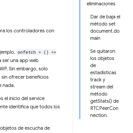
eliminaciones
Dar de baja el
método set
era los controladores con
document.do
main
Se quitaron
ejemplo,
onfetch = () =>
los objetos
ra ser una app web
de
AWP. Sin embargo, solo
estadísticas
 sin ofrecer beneficios
track y
e nada.
stream del
método
el inicio del service
getStats() de
nte identifica que todos los
RTCPeerCon
nection.
 objetos de escucha de