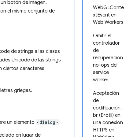
s un botón de imagen,
WebGLConte
on el mismo conjunto de
xtEvent en
Web Workers
Omitir el
controlador
de
ode de strings a las clases
recuperación
ades Unicode de las strings
no-ops del
n ciertos caracteres
service
worker
letras griegas.
Aceptación
de
codificación:
br (Brotli) en
abre un elemento
<dialog>
:
una conexión
HTTPS en
eclado en lugar de