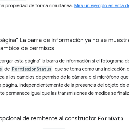
ma propiedad de forma simultánea.
Mira un ejemplo en esta 
página" La barra de información ya no se muestra
 cambios de permisos
cargar esta página" la barra de información si el fotograma de
e
de
PermissionStatus
, que se toma como una indicación d
a a los cambios de permiso de la cámara o el micrófono que s
a página. Independientemente de la presencia del objeto de 
e permanece igual que las transmisiones de medios se finali
opcional de remitente al constructor
Form
Data