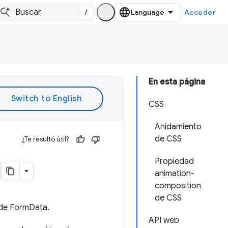
/
Acceder
En esta página
CSS
Anidamiento
de CSS
¿Te resultó útil?
Propiedad
animation-
composition
de CSS
 de FormData.
API web