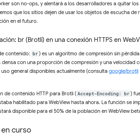
rker son no-ops, y alentará a los desarrolladores a quitar lo
remos que los sitios dejen de usar los objetos de escucha de r
ión en el futuro.
ación: br (Brotli) en una conexión HTTPS en Web
V
 de contenido:
br
) es un algoritmo de compresión sin pérdid
 densa con una proporción de compresión y una velocidad c
uso general disponibles actualmente (consulta
google/brotli
ión de contenido HTTP para Brotli (
Accept-Encoding: br
) f
estaba habilitado para WebView hasta ahora. La función se i
 estará disponible para el 50% de la población en WebView bet
 en curso