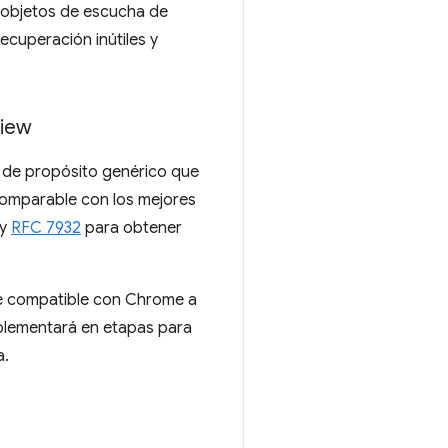
s objetos de escucha de
ecuperación inútiles y
iew
a de propósito genérico que
omparable con los mejores
y
RFC 7932
para obtener
ue compatible con Chrome a
mplementará en etapas para
a.