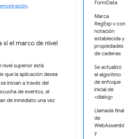
FormData
demostración
.
Marca
RegExp v con
notación
establecida y
 si el marco de nivel
propiedades
de cadenas
 nivel superior está
Se actualizó
e que la aplicación desea
el algoritmo
de enfoque
e inician a través del
inicial de
escucha de eventos, el
<dialog>
zan de inmediato una vez
Llamada final
de
WebAssembl
y