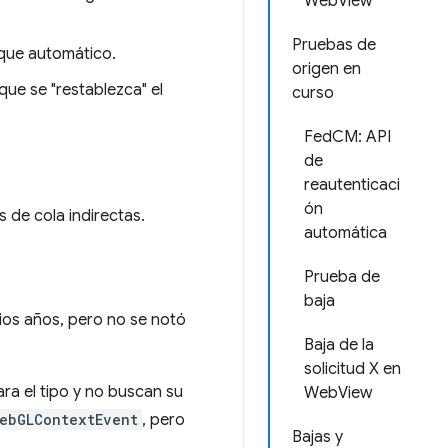
WebView
Pruebas de
oque automático.
origen en
ue se "restablezca" el
curso
FedCM: API
de
reautenticaci
ón
 de cola indirectas.
automática
Prueba de
baja
ios años, pero no se notó
Baja de la
solicitud X en
ra el tipo y no buscan su
WebView
ebGLContextEvent
, pero
Bajas y