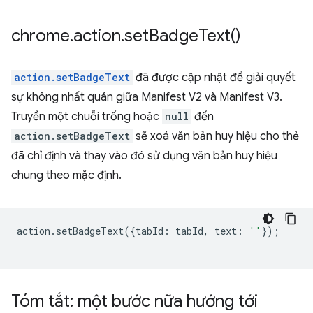
chrome
.
action
.
set
Badge
Text(
)
action.setBadgeText
đã được cập nhật để giải quyết
sự không nhất quán giữa Manifest V2 và Manifest V3.
Truyền một chuỗi trống hoặc
null
đến
action.setBadgeText
sẽ xoá văn bản huy hiệu cho thẻ
đã chỉ định và thay vào đó sử dụng văn bản huy hiệu
chung theo mặc định.
action
.
setBadgeText
({
tabId
:
tabId
,
text
:
''
});
Tóm tắt: một bước nữa hướng tới