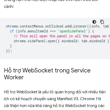
cảnh:
chrome
.
contextMenus
.
onClicked
.
addListener
((
info
,
tab
if
(
info
.
menuItemId
===
'openSidePanel'
)
{
// This will open the panel in all the pages on 
chrome
.
sidePanel
.
open
({
windowId
:
tab
.
windowId
}
}
});
Hỗ trợ Web
Socket trong Service
Worker
Hỗ trợ WebSocket là yếu tố quan trọng đối với nhiều tiện
ích có kế hoạch chuyển sang Manifest V3. Chrome 116
cải thiện hơn nữa khả năng hỗ trợ WebSocket trong các