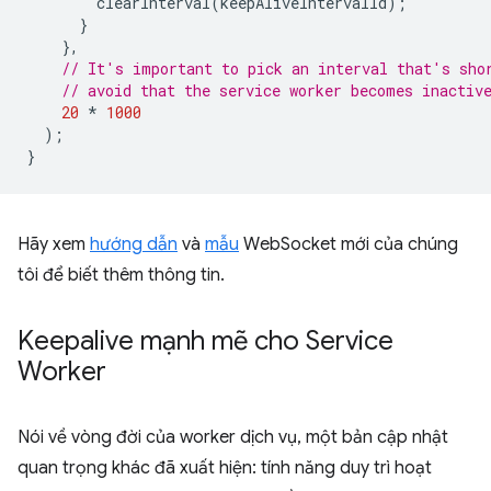
clearInterval
(
keepAliveIntervalId
);
}
},
// It's important to pick an interval that's sho
// avoid that the service worker becomes inactiv
20
*
1000
);
}
Hãy xem
hướng dẫn
và
mẫu
WebSocket mới của chúng
tôi để biết thêm thông tin.
Keepalive mạnh mẽ cho Service
Worker
Nói về vòng đời của worker dịch vụ, một bản cập nhật
quan trọng khác đã xuất hiện: tính năng duy trì hoạt