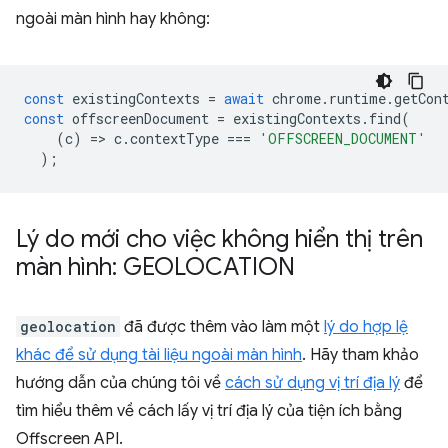
ngoài màn hình hay không:
const
existingContexts
=
await
chrome
.
runtime
.
getCon
const
offscreenDocument
=
existingContexts
.
find
(
(
c
)
=
>
c
.
contextType
===
'OFFSCREEN_DOCUMENT'
);
Lý do mới cho việc không hiển thị trên
màn hình: GEOLOCATION
geolocation
đã được thêm vào làm một
lý do hợp lệ
khác để sử dụng tài liệu ngoài màn hình
. Hãy tham khảo
hướng dẫn của chúng tôi về
cách sử dụng vị trí địa lý
để
tìm hiểu thêm về cách lấy vị trí địa lý của tiện ích bằng
Offscreen API.