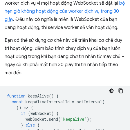
worker dịch vụ vì mọi hoạt động WebSocket sẽ đặt lại
bộ
hẹn giờ không hoạt động của worker dịch vụ trong 30
giây
. Điều này có nghĩa là miễn là WebSocket của bạn
đang hoạt động, thì service worker sẽ vẫn hoạt động.
Bạn có thể sử dụng cơ chế này để triển khai cơ chế duy
trì hoạt động, đảm bảo trình chạy dịch vụ của bạn luôn
hoạt động trong khi bạn đang chờ tin nhắn từ máy chủ –
ngay cả khi phải mất hơn 30 giây thì tin nhắn tiếp theo
mới đến:
function
keepAlive
()
{
const
keepAliveIntervalId
=
setInterval
(
()
=
>
{
if
(
webSocket
)
{
webSocket
.
send
(
'keepalive'
);
}
else
{