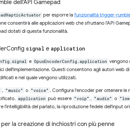
umble dell'API Gamepad
padHapticActuator
per esporre la
funzionalità trigger-rumbl
one consentirà alle applicazioni web che sfruttano l'API Gamep
pad dotati di questa funzionalità.
er
Config
signal
e
application
nfig.signal
e
OpusEncoderConfig.application
vengono m
fici dell'implementazione. Questi consentono agli autori web di
ficati e nel quale vengono utilizzati.
"
,
"music"
o
"voice"
. Configura l'encoder per ottenere le m
cificato.
application
può essere
"voip"
,
"audio"
o
"low
 l'intelligibilità del parlato, la riproduzione fedele dell'input o
 per la creazione di inchiostri con più penne