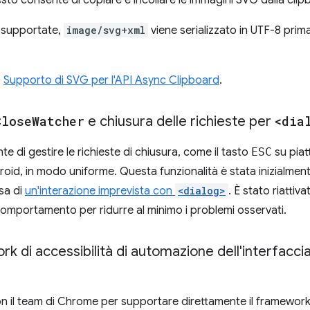
to consente di copiare e incollare le immagini SVG dalla clip
e supportate,
image/svg+xml
viene serializzato in UTF-8 prima
o
Supporto di SVG per l'API Async Clipboard
.
Close
Watcher
e chiusura delle richieste per
<dia
e di gestire le richieste di chiusura, come il tasto
ESC
su piat
droid, in modo uniforme. Questa funzionalità è stata inizialment
sa di
un'interazione imprevista con
<dialog>
. È stato riatti
 comportamento per ridurre al minimo i problemi osservati.
k di accessibilità di automazione dell'interfacc
on il team di Chrome per supportare direttamente il framewor