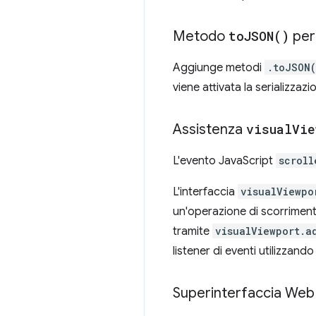
Metodo
to
JSON(
)
pe
Aggiunge metodi
.toJSON
viene attivata la serializzaz
Assistenza
visual
Vie
L'evento JavaScript
scroll
L'interfaccia
visualViewpo
un'operazione di scorrimen
tramite
visualViewport.a
listener di eventi utilizzand
Superinterfaccia Web