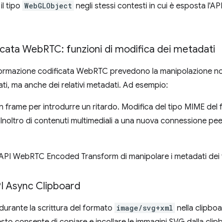
il tipo
WebGLObject
negli stessi contesti in cui è esposta l'
icata Web
RTC: funzioni di modifica dei metadati
asformazione codificata WebRTC prevedono la manipolazione no
ti, ma anche dei relativi metadati. Ad esempio:
n frame per introdurre un ritardo. Modifica del tipo MIME del
. Inoltro di contenuti multimediali a una nuova connessione pee
l'API WebRTC Encoded Transform di manipolare i metadati dei 
I Async Clipboard
urante la scrittura del formato
image/svg+xml
nella clipboa