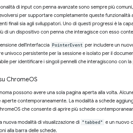
nzionalità di input con penna avanzate sono sempre più comuni,
evolversi per supportare completamente queste funzionalità ava
nti finali sia agli sviluppatori. Uno di questi progressi è la capa
 più di un dispositivo con penna che interagisce con esso co
ensione dell'interfaccia
PointerEvent
per includere un nuovo
re univoco persistente per la sessione e isolato per il docum
bile per identificare i singoli pennelli che interagiscono con la
 su Chrome
OS
noma possono avere una sola pagina aperta alla volta. Alcune
e aperte contemporaneamente. La modalità a schede aggiung
ChromeOS che consente di aprire più schede contemporanea
a nuova modalità di visualizzazione di
"tabbed"
e un nuovo 
oni alla barra delle schede.