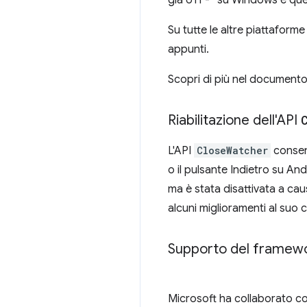
già UTF-* su Windows e ques
Su tutte le altre piattaform
appunti.
Scopri di più nel document
Riabilitazione dell'API
L'API
CloseWatcher
consent
o il pulsante Indietro su An
ma è stata disattivata a cau
alcuni miglioramenti al suo
Supporto del framewor
Microsoft ha collaborato c