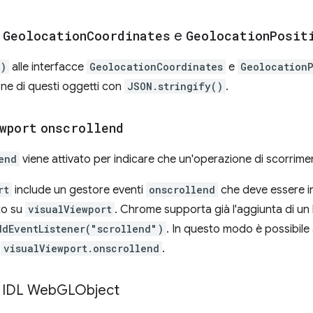
r
Geolocation
Coordinates
e
Geolocation
Posit
()
alle interfacce
GeolocationCoordinates
e
GeolocationP
ione di questi oggetti con
JSON.stringify()
.
wport
onscrollend
end
viene attivato per indicare che un'operazione di scorrime
rt
include un gestore eventi
onscrollend
che deve essere in
to su
visualViewport
. Chrome supporta già l'aggiunta di un l
ddEventListener("scrollend")
. In questo modo è possibil
o
visualViewport.onscrollend
.
 IDL Web
GLObject