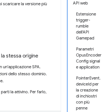
API web
 scaricare la versione più
Estensione
trigger-
rumble
dell'API
Gamepad
Parametri
 la stessa origine
OpusEncoder
Config signal
 in un'applicazione SPA.
e application
zioni dello stesso dominio.
PointerEvent.
e.
deviceId per
la creazione
rti la attivino. Per farlo,
di inchiostri
con più
penne