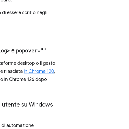
board.
 di essere scritto negli
log>
e
popover=""
taforme desktop o il gesto
e rilasciata
in Chrome 120
,
vato in Chrome 126 dopo
ia utente su Windows
k di automazione