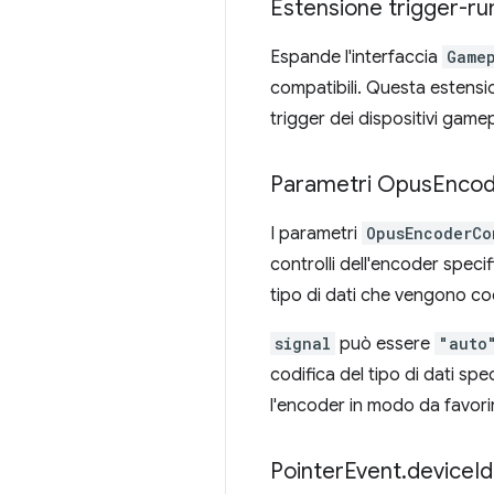
Estensione trigger-r
Espande l'interfaccia
Game
compatibili. Questa estensi
trigger dei dispositivi game
Parametri Opus
Encod
I parametri
OpusEncoderCo
controlli dell'encoder speci
tipo di dati che vengono codi
signal
può essere
"auto
codifica del tipo di dati spe
l'encoder in modo da favorire
Pointer
Event
.
device
Id