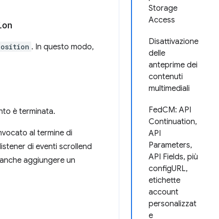
Storage
Access
ion
Disattivazione
osition
. In questo modo,
delle
anteprime dei
contenuti
multimediali
FedCM: API
nto è terminata.
Continuation,
vocato al termine di
API
Parameters,
istener di eventi scrollend
API Fields, più
e anche aggiungere un
configURL,
etichette
account
personalizzat
e