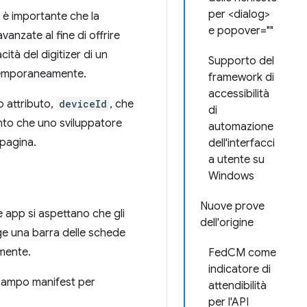
per <dialog>
 è importante che la
e popover=""
nzate al fine di offrire
cità del digitizer di un
Supporto del
ntemporaneamente.
framework di
accessibilità
 attributo,
deviceId
, che
di
ento che uno sviluppatore
automazione
 pagina.
dell'interfacci
a utente su
Windows
Nuove prove
 app si aspettano che gli
dell'origine
e una barra delle schede
mente.
FedCM come
indicatore di
campo manifest per
attendibilità
per l'API