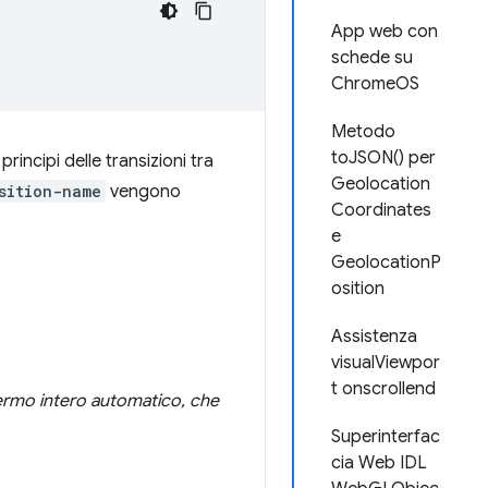
App web con
schede su
ChromeOS
Metodo
toJSON() per
principi delle transizioni tra
Geolocation
sition-name
vengono
Coordinates
e
GeolocationP
osition
Assistenza
visualViewpor
t onscrollend
hermo intero automatico, che
Superinterfac
cia Web IDL