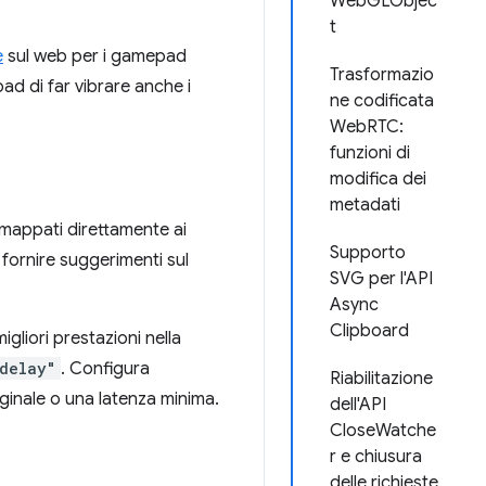
WebGLObjec
t
e
sul web per i gamepad
Trasformazio
ad di far vibrare anche i
ne codificata
WebRTC:
funzioni di
modifica dei
metadati
appati direttamente ai
Supporto
 fornire suggerimenti sul
SVG per l'API
Async
Clipboard
igliori prestazioni nella
delay"
. Configura
Riabilitazione
riginale o una latenza minima.
dell'API
CloseWatche
r e chiusura
delle richieste