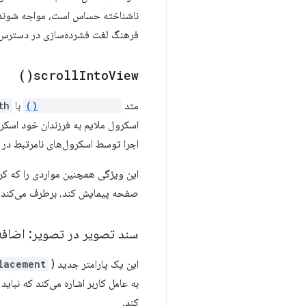
ناشناخته حساس است، مواجه شوند
فرهنگ لغت فشرده‌سازی در دسترس
)
scroll
Into
View(
متد
scrollIntoView()
با
h"
اسکرول ملایم به فرزندان خود اسکرول می‌کنند. این و
اجرا توسط اسکرول‌های نامرتبط در ک
این ویژگی همچنین مواردی را که کر
صفحه پیمایش کند، برطرف می‌کند.
سند تصویر در تصویر: اضافه 
این یک پارامتر جدید (
lacement
به عامل کاربر اشاره می‌کند که نبای
کند.