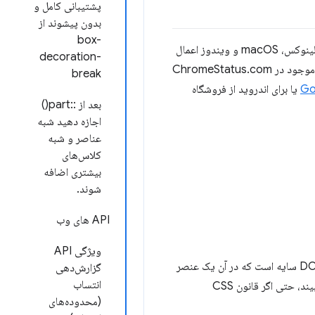
پشتیبانی کامل و
بدون پیشوند از
box-
مگر اینکه خلاف آن ذکر شده باشد، تغییرات زیر در جدیدترین نسخه کانال بتای کروم برای اندروید، ChromeOS، لینوکس، macOS و ویندوز اعمال
decoration-
می‌شود. برای کسب اطلاعات بیشتر در مورد ویژگی‌های ذکر شده در اینجا، از طریق لینک‌های ارائه شده یا از لیست موجود در ChromeStatus.com
break
Go
یا برای اندروید از فروشگاه
بعد از ::part()
اجازه دهید شبه
عناصر و شبه
کلاس‌های
بیشتری اضافه
شوند.
API های وب
ویژگی API
مشخصات مربوط به کوئری‌های کانتینر برای جستجوی اجداد درخت مسطح تغییر کرد. این تغییر فقط مربوط به DOM سایه است که در آن یک عنصر
گزارش‌دهی
انتساب
د، حتی اگر قانون CSS
(محدوده‌های