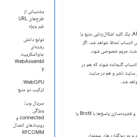
پشتیبانی از
طرح‌های URL
غیر ویژه
در حال حاضر، API اجازه می‌دهد در صورت وجود کوکی‌های شخص ثالث و تنظیم آنها توسط فراخوانی‌کنندگان API، یک کلید اشکال‌زدایی منبع یا
توابع داخلی
ش انتساب لحاظ خواهد شد. اگر
رشته‌ای
 به نشت حریم خصوصی شود.
جاوااسکریپت
WebAssembl
 انتساب گنجانده شوند که هم در
y
 سایت ناشر و هم در سایت
واهد شد.
WebGPU:
ترکیب دو منبع
سریال وب:
ویژگی
این ویژگی پشتیبانی از استفاده از پاسخ‌های قبلی تعیین‌شده را به عنوان یک دیکشنری خارجی برای کدگذاری محتوا و فشرده‌سازی پاسخ‌ها با Brotli یا
connected و
رویدادهای اتصال
RFCOMM
زیرساخت شبکه سازمانی که ترافیک HTTPS را رهگیری می‌کند و به رمزگذاری‌های محتوای