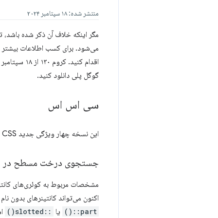
منتشر شده: ۱۸ سپتامبر ۲۰۲۴
اقدام کنید. کروم ۱۳۰ از ۱۸ سپتامبر ۲۰۲۴ در نسخه بتا است. می‌توانید آخرین نسخه را برای دسکتاپ از
گوگل پلی دانلود کنید.
سی اس اس
این نسخه چهار ویژگی جدید CSS اضافه می‌کند.
جستجوی درخت مسطح در کوئری
اکنون می‌تواند کانتینرهای بدون نام ر
::part()
یا
::slotted()
اس