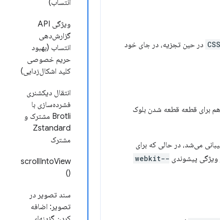
انتساب)
ویژگی API
گزارش‌دهی
CSS
در حین تجزیه، در جای خود
انتساب (بهبود
حریم خصوصی
کلید اشکال‌زدایی)
انتقال دیکشنری
فشرده‌سازی با
م برای قطعه قطعه شدن بلوک
Brotli مشترک و
Zstandard
مشترک
بانی می‌شد، در حالی که برای
از ویژگی پیشوندی
-webkit-
scrollIntoView
()
سند تصویر در
تصویر: اضافه
کردن گزینه‌ای