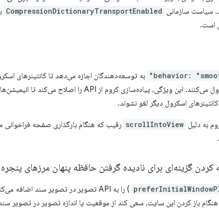
. سیاست سازمانی
CompressionDictionaryTransportEnabled
بر
 است.
behavior: "smoot
به توسعه‌دهندگان اجازه می‌دهد تا کانتینرهای اسکرو
یژگی، پیاده‌سازی کروم از API را اصلاح می‌کند تا انیمیشن‌های
انتینرهای اسکرول دیگر لغو نشوند.
وم به دلیل
scrollIntoView
رقیب که هنگام بارگذاری صفحه فراخوانی می‌
کردن گزینه‌ای برای نادیده گرفتن حافظه پنهان مرزهای پنجره
preferInitialWindowP
د هنگام باز کردن این سایت، سعی کند از موقعیت یا اندازه تصویر در تصویر سند 