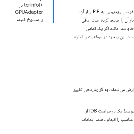
terInfo() ‎ در
اغلب، یک پنجره تصویر در تصویر سند، برای همان سایت، چندین بار بسته و دوباره باز می‌شود، مانند انتقال یک کنفرانس ویدیویی به PiP و از آن.
GPUAdapter
را منسوخ کنید.
 آخرین بار آن را جابجا کرده است، باقی
لی بی‌ارتباط باشد، مانند اگر یک تماس
 است این پنجره در موقعیت و اندازه
Failed to read large IndexedDB value" گزارش می‌شدند، به گزارش‌دهی تغییر
را هنگامی که فایل حاوی داده‌های خوانده شده توسط یک درخواست IDB از
ناسب را انجام دهند. اقدامات