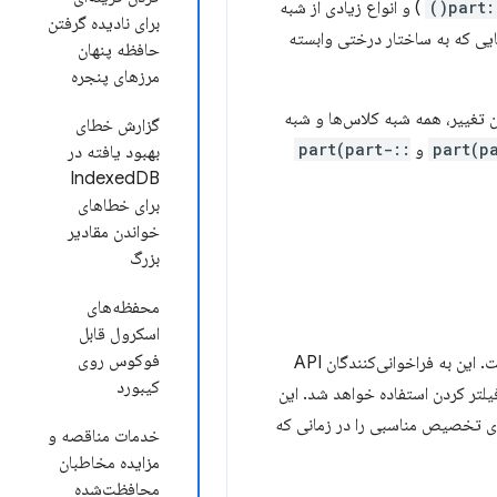
::par
) و انواع زیادی از شبه
برای نادیده گرفتن
یی که به ساختار درختی وابسته
حافظه پنهان
مرزهای پنجره
 تغییر، همه شبه کلاس‌ها و شبه
گزارش خطای
و
::part(part-
بهبود یافته در
IndexedDB
برای خطاهای
خواندن مقادیر
بزرگ
محفظه‌های
اسکرول قابل
فوکوس روی
این تغییر بر اساس بازخورد فناوری تبلیغات و نیاز به کنترل‌های فیلترینگ دقیق‌تر قبل از انجام فرآیند تخصیص است. این به فراخوانی‌کنندگان API
کیبورد
تر کردن استفاده خواهد شد. این
 گزارش‌های تخصیص مناسبی را در زمانی که
خدمات مناقصه و
مزایده مخاطبان
محافظت‌شده