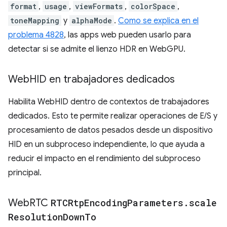
format
,
usage
,
viewFormats
,
colorSpace
,
toneMapping
y
alphaMode
.
Como se explica en el
problema 4828
, las apps web pueden usarlo para
detectar si se admite el lienzo HDR en WebGPU.
Web
HID en trabajadores dedicados
Habilita WebHID dentro de contextos de trabajadores
dedicados. Esto te permite realizar operaciones de E/S y
procesamiento de datos pesados desde un dispositivo
HID en un subproceso independiente, lo que ayuda a
reducir el impacto en el rendimiento del subproceso
principal.
Web
RTC
RTCRtp
Encoding
Parameters
.
scale
Resolution
Down
To