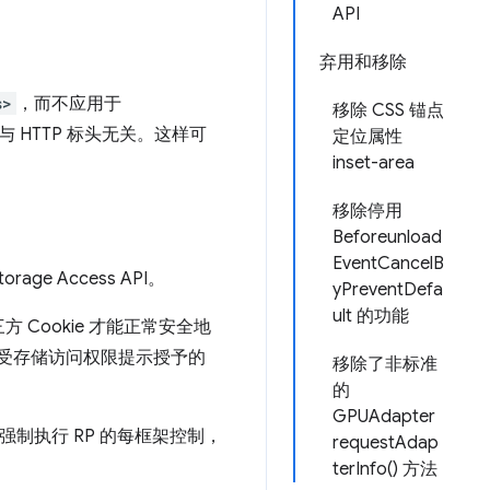
API
弃用和移除
s>
，而不应用于
移除 CSS 锚点
与 HTTP 标头无关。这样可
定位属性
inset-area
移除停用
Beforeunload
EventCancelB
e Access API。
yPreventDefa
ult 的功能
方 Cookie 才能正常安全地
不仅接受存储访问权限提示授予的
移除了非标准
的
GPUAdapter
强制执行 RP 的每框架控制，
requestAdap
terInfo() 方法