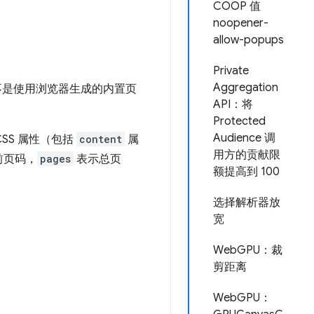
COOP 值
noopener-
allow-popups
Private
Aggregation
不是使用浏览器生成的内置页
API：将
Protected
Audience 调
CSS 属性（包括
content
属
用方的贡献限
前页码，
pages
表示总页
额提高到 100
选择解析器放
宽
WebGPU：裁
剪距离
WebGPU：