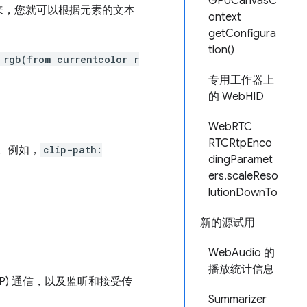
GPUCanvasC
来，您就可以根据元素的文本
ontext
getConfigura
tion()
 rgb(from currentcolor r
专用工作器上
的 WebHID
WebRTC
RTCRtpEnco
持。例如，
clip-path:
dingParamet
ers.scaleReso
lutionDownTo
新的源试用
WebAudio 的
播放统计信息
DP) 通信，以及监听和接受传
Summarizer