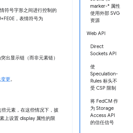
marker-* 属性
表情符号字形之间进行控制的
使用外部 SVG
FE0E，表情符号为
资源
Web API
Direct
Sockets API
伪突出显示链（而非元素链）
使
Speculation-
承变更
。
Rules 标头不
受 CSP 限制
将 FedCM 作
为 Storage
用这些元素，在这些情况下，披
Access API
置 display 属性的限
的信任信号