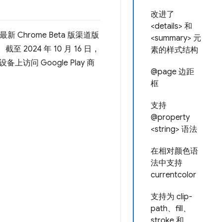
改进了
<details> 和
新 Chrome Beta 版渠道版
<summary> 元
至 2024 年 10 月 16 日，
素的样式结构
备上访问 Google Play 商
@page 边距
框
支持
@property
<string> 语法
在相对颜色语
法中支持
currentcolor
支持为 clip-
path、fill、
stroke 和