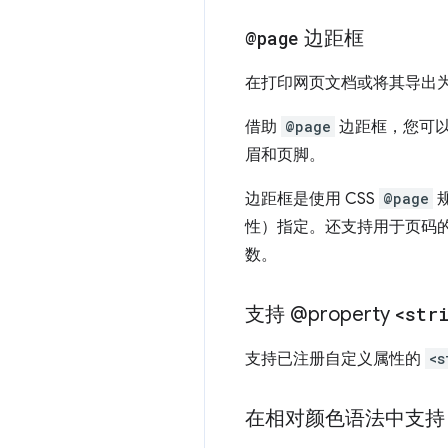
@page
边距框
在打印网页文档或将其导出为
借助
@page
边距框，您可以
眉和页脚。
边距框是使用 CSS
@page
规
性）指定。还支持用于页码
数。
支持 @property
<stri
支持已注册自定义属性的
<s
在相对颜色语法中支持 cur