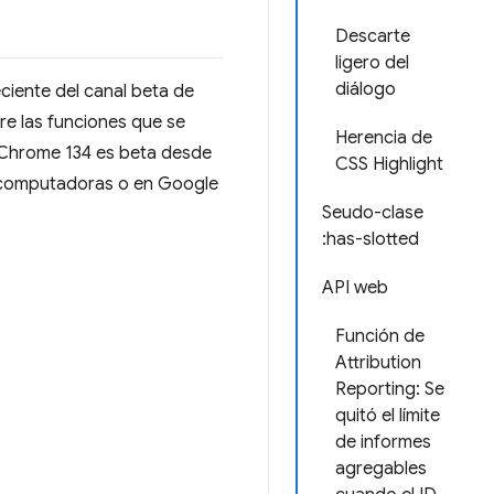
Descarte
ligero del
diálogo
eciente del canal beta de
e las funciones que se
Herencia de
. Chrome 134 es beta desde
CSS Highlight
computadoras o en Google
Seudo-clase
:has-slotted
API web
Función de
Attribution
Reporting: Se
quitó el límite
de informes
agregables