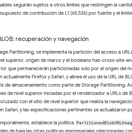
bles seguirán sujetos a otros límites que restringen la canti
supuesto de contribución de L1 (65,536) por fuente y el límit
 BLOB: recuperación y navegación
ge Partitioning, se implementa la partición del acceso a URL
vel superior, origen de marco y el booleano has-cross-site-an
rior que permanecerán particionadas solo por el origen del 
an actualmente Firefox y Safari, y alinea el uso de la URL de 
PIs de almacenamiento como parte de Storage Partitioning. 
s de nivel superior iniciadas por el renderizador a URLs de BL
cruzado con el sitio de nivel superior que realiza la navegac
 Safari, y las especificaciones pertinentes se actualizaron p
emporalmente, establece la política
PartitionedBlobURLUsa
den de baja las otras políticas empresariales relacionadas con