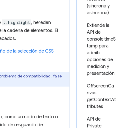
(síncrona y
asíncrona)
y
::highlight
, heredan
Extiende la
 la cadena de elementos. El
API de
tacados.
console.timeS
tamp para
eño de la selección de CSS
admitir
opciones de
medición y
presentación
 problema de compatibilidad. Ya se
OffscreenCa
nvas
getContextAt
tributes
o, como un nodo de texto o
API de
enido de resguardo de
Private