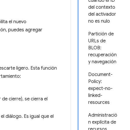
cuando el ID
del contexto
del activador
no es nulo
lita el nuevo
ción, puedes agregar
Partición de
URLs de
BLOB:
recuperación
y navegación
scarte ligero. Esta función
Document-
rtamiento:
Policy:
expect-no-
linked-
de cierre), se cierra el
resources
Administració
el diálogo. Es igual que el
n explícita de
recursos