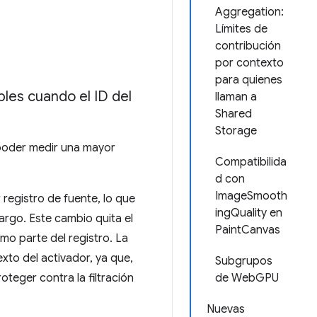
Aggregation:
Límites de
contribución
por contexto
para quienes
bles cuando el ID del
llaman a
Shared
Storage
 poder medir una mayor
Compatibilida
d con
ImageSmooth
 registro de fuente, lo que
ingQuality en
argo. Este cambio quita el
PaintCanvas
mo parte del registro. La
exto del activador, ya que,
Subgrupos
oteger contra la filtración
de WebGPU
Nuevas