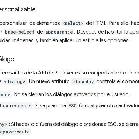
rsonalizable
personalizar los elementos
<select>
de HTML. Para ello, habi
or
base-select
de
appearance
. Después de habilitar la op
idas imágenes, y también aplicar un estilo a las opciones.
álogo
interesantes de la API de Popover es su comportamiento de de
 a
<dialog>
. Un nuevo atributo
closedby
controla el compo
one>
: No se cierran los diálogos activados por el usuario.
loserequest>
: Si se presiona
ESC
(o cualquier otro activador 
ny>
: Si haces clic fuera del diálogo o presionas ESC, se cierra 
opover=auto
.