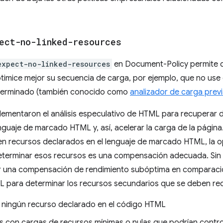
ect-no-linked-resources
expect-no-linked-resources
en Document-Policy permite 
ptimice mejor su secuencia de carga, por ejemplo, que no us
determinado (también conocido como
analizador de carga prev
lementaron el análisis especulativo de HTML para recuperar d
nguaje de marcado HTML y, así, acelerar la carga de la página.
en recursos declarados en el lenguaje de marcado HTML, la op
eterminar esos recursos es una compensación adecuada. Sin 
 una compensación de rendimiento subóptima en comparación
ML para determinar los recursos secundarios que se deben re
 ningún recurso declarado en el código HTML
con cargas de recursos mínimas o nulas que podrían control