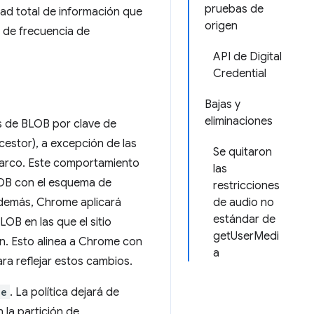
pruebas de
dad total de información que
origen
e de frecuencia de
API de Digital
Credential
Bajas y
eliminaciones
s de BLOB por clave de
cestor), a excepción de las
Se quitaron
marco. Este comportamiento
las
BLOB con el esquema de
restricciones
Además, Chrome aplicará
de audio no
estándar de
OB en las que el sitio
getUserMedi
ión. Esto alinea a Chrome con
a
ara reflejar estos cambios.
ge
. La política dejará de
 la partición de