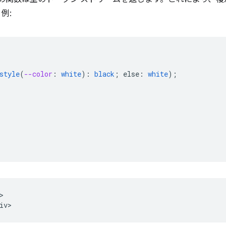
例:
style
(
--color
:
white
)
:
black
;
else
:
white
);

