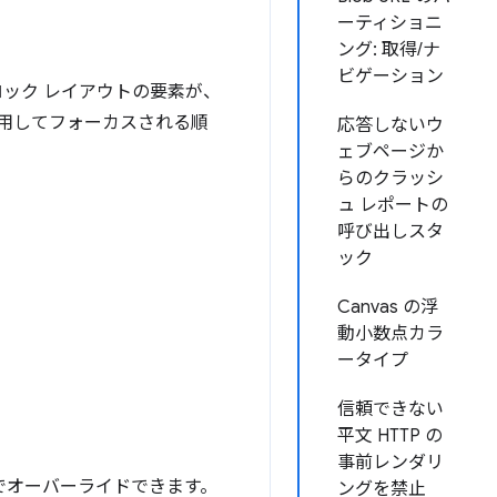
ーティショニ
ング: 取得/ナ
ビゲーション
ロック レイアウトの要素が、
使用してフォーカスされる順
応答しないウ
ェブページか
らのクラッシ
ュ レポートの
呼び出しスタ
ック
Canvas の浮
動小数点カラ
ータイプ
信頼できない
平文 HTTP の
事前レンダリ
でオーバーライドできます。
ングを禁止