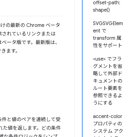
offset-path:
shape()
SVGSVGElem
向けの最新の Chrome ベータ
ent で
供されているリンクまたは
transform 属
130 はベータ版です。最新版は、
性をサポート
ドできます。
<use> でフラ
グメントを省
略して外部ド
キュメントの
ルート要素を
参照できるよ
うにする
accent-color
条件と値のペアを連続して受
プロパティの
られた値を返します。どの条件
システム アク
複雑な条件ロジックをシンプ