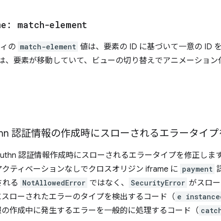
me: match-element
ティの
match-element
値は、要素の ID に基づいて一意の I
これは、要素が移動していて、ビューの切り替えでアニメーション
。
thn 認証情報の作成時にスローされるエラータイ
Authn 認証情報作成時にスローされるエラータイプを修正し
ティベーションなしでクロスオリジン iframe に
payment
される
NotAllowedError
ではなく、
SecurityError
がスロー
にスローされたエラーのタイプを検出するコード（
e instance
報の作成中に発生するエラーを一般的に処理するコード（
catc