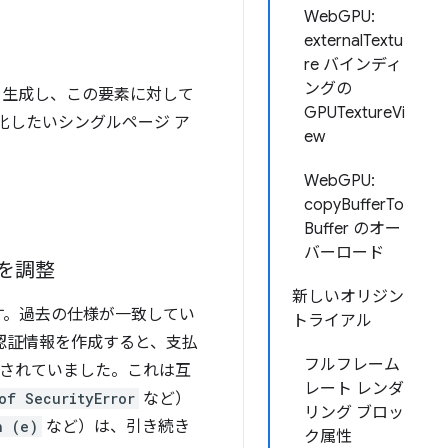
WebGPU:
externalTextu
re バインディ
ングの
D を生成し、この要素に対して
GPUTextureVi
化したいシングルページ ア
ew
WebGPU:
copyBufferTo
Buffer のオー
バーロード
プを調整
新しいオリジン
ます。過去の仕様が一致してい
トライアル
認証情報を作成すると、支払
フルフレーム
されていました。これは互
レート レンダ
of SecurityError
など）
リング ブロッ
h (e)
など）は、引き続き
ク属性