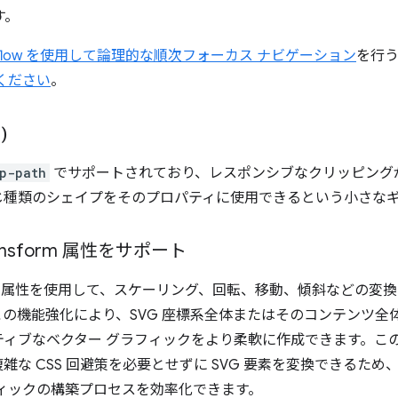
す。
ing-flow を使用して論理的な順次フォーカス ナビゲーション
を行
ください
。
)
p-path
でサポートされており、レスポンシブなクリッピング
じ種類のシェイプをそのプロパティに使用できるという小さな
ansform 属性をサポート
orm 属性を使用して、スケーリング、回転、移動、傾斜などの変
の機能強化により、SVG 座標系全体またはそのコンテンツ全
ティブなベクター グラフィックをより柔軟に作成できます。こ
雑な CSS 回避策を必要とせずに SVG 要素を変換できるた
ィックの構築プロセスを効率化できます。