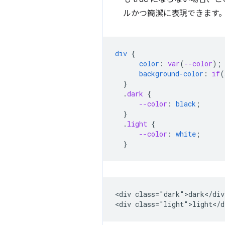
ルかつ簡潔に表現できます。
div
{
color
:
var
(
--color
);
background-color
:
if
(
}
.
dark
{
--color
:
black
;
}
.
light
{
--color
:
white
;
}
<div class="dark">dark</div>