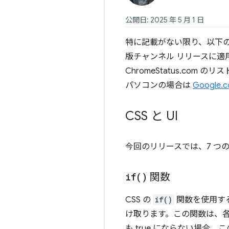
公開日: 2025 年 5 月 1 日
特に記載がない限り、以下の変更は
版チャンネル リリースに
ChromeStatus.com 
パソコンの場合は
Google.
CSS と UI
今回のリリースでは、7 つの新
if(
)
関数
CSS の
if()
関数を使用す
け取ります。この関数は、各
も true にならない場