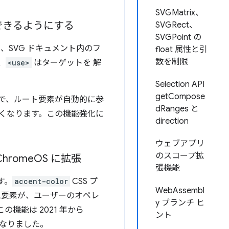
SVGMatrix、
できるようにする
SVGRect、
SVGPoint の
、SVG ドキュメント内のフ
float 属性と引
数を制限
、
<use>
はターゲットを 解
Selection API
getCompose
けで、ルート要素が自動的に参
dRanges と
なくなります。この機能強化に
direction
ウェブアプリ
のスコープ拡
hrome
OS に拡張
張機能
す。
accent-color
CSS プ
WebAssembl
ム要素が、ユーザーのオペレ
y ブランチ ヒ
機能は 2021 年から
ント
うになりました。