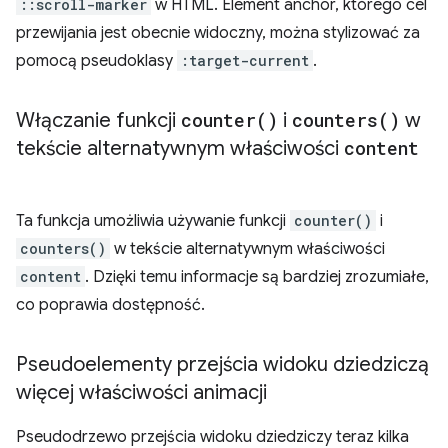
::scroll-marker
w HTML. Element anchor, którego cel
przewijania jest obecnie widoczny, można stylizować za
pomocą pseudoklasy
:target-current
.
Włączanie funkcji
counter(
)
i
counters(
)
w
tekście alternatywnym właściwości
content
Ta funkcja umożliwia używanie funkcji
counter()
i
counters()
w tekście alternatywnym właściwości
content
. Dzięki temu informacje są bardziej zrozumiałe,
co poprawia dostępność.
Pseudoelementy przejścia widoku dziedziczą
więcej właściwości animacji
Pseudodrzewo przejścia widoku dziedziczy teraz kilka