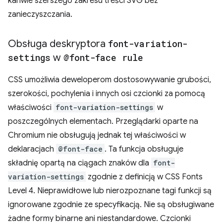
kanwie szerszego zakresu treści SVG bez
zanieczyszczania.
Obsługa deskryptora
font-variation-
settings
w
@font-face rule
CSS umożliwia deweloperom dostosowywanie grubości,
szerokości, pochylenia i innych osi czcionki za pomocą
właściwości
font-variation-settings
w
poszczególnych elementach. Przeglądarki oparte na
Chromium nie obsługują jednak tej właściwości w
deklaracjach
@font-face
. Ta funkcja obsługuje
składnię opartą na ciągach znaków dla
font-
variation-settings
zgodnie z definicją w CSS Fonts
Level 4. Nieprawidłowe lub nierozpoznane tagi funkcji są
ignorowane zgodnie ze specyfikacją. Nie są obsługiwane
żadne formy binarne ani niestandardowe. Czcionki