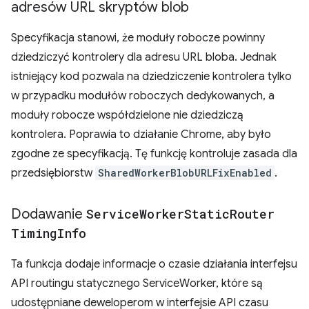
adresów URL skryptów blob
Specyfikacja stanowi, że moduły robocze powinny
dziedziczyć kontrolery dla adresu URL bloba. Jednak
istniejący kod pozwala na dziedziczenie kontrolera tylko
w przypadku modułów roboczych dedykowanych, a
moduły robocze współdzielone nie dziedziczą
kontrolera. Poprawia to działanie Chrome, aby było
zgodne ze specyfikacją. Tę funkcję kontroluje zasada dla
przedsiębiorstw
SharedWorkerBlobURLFixEnabled
.
Dodawanie
Service
Worker
Static
Router
Timing
Info
Ta funkcja dodaje informacje o czasie działania interfejsu
API routingu statycznego ServiceWorker, które są
udostępniane deweloperom w interfejsie API czasu