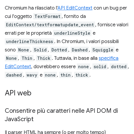
Chromium ha rilasciato l'
API EditContext
con un bug per
cui l'oggetto
TextFormat
, fornito da
EditContext/textformatupdate_event
, fornisce valori
errati per le proprietà
underlineStyle
e
underlineThickness
. In Chromium, i valori possibili
sono
None
,
Solid
,
Dotted
,
Dashed
,
Squiggle
e
None
,
Thin
,
Thick
. Tuttavia, in base alla
specifica
EditContext
, dovrebbero essere
none
,
solid
,
dotted
,
dashed
,
wavy
e
none
,
thin
,
thick
.
API web
Consentire più caratteri nelle API DOM di
Java
Script
Il parser HTML ha sempre (o per molto tempo)