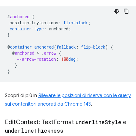
#
anchored
{
position-try-options
:
flip
-
block
;
container-type
:
anchored
;
}
@
container
anchored
(
fallback
:
flip-block
)
{
#
anchored
 > 
.
arrow
{
--arrow-rotation
:
180
deg
;
}
}
Scopri di più in
Rilevare le posizioni di riserva con le query
sui contenitori ancorati da Chrome 143
.
Edit
Context: Text
Format
underline
Style
e
underline
Thickness