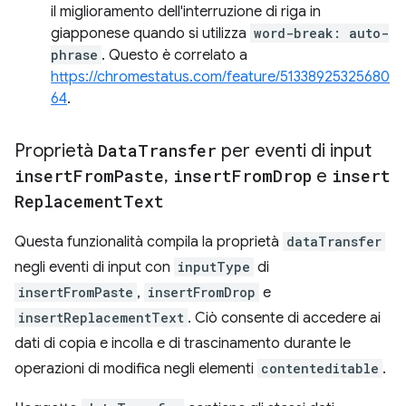
il miglioramento dell'interruzione di riga in
giapponese quando si utilizza
word-break: auto-
phrase
. Questo è correlato a
https://chromestatus.com/feature/51338925325680
64
.
Proprietà
Data
Transfer
per eventi di input
insert
From
Paste
,
insert
From
Drop
e
insert
Replacement
Text
Questa funzionalità compila la proprietà
dataTransfer
negli eventi di input con
inputType
di
insertFromPaste
,
insertFromDrop
e
insertReplacementText
. Ciò consente di accedere ai
dati di copia e incolla e di trascinamento durante le
operazioni di modifica negli elementi
contenteditable
.