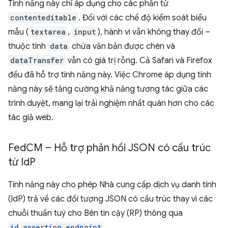
Tính năng này chỉ áp dụng cho các phần tử
contenteditable
. Đối với các chế độ kiểm soát biểu
mẫu (
textarea
,
input
), hành vi vẫn không thay đổi –
thuộc tính
data
chứa văn bản được chèn và
dataTransfer
vẫn có giá trị rỗng. Cả Safari và Firefox
đều đã hỗ trợ tính năng này. Việc Chrome áp dụng tính
năng này sẽ tăng cường khả năng tương tác giữa các
trình duyệt, mang lại trải nghiệm nhất quán hơn cho các
tác giả web.
Fed
CM – Hỗ trợ phản hồi JSON có cấu trúc
từ Id
P
Tính năng này cho phép Nhà cung cấp dịch vụ danh tính
(IdP) trả về các đối tượng JSON có cấu trúc thay vì các
chuỗi thuần tuý cho Bên tin cậy (RP) thông qua
id_assertion_endpoint
.