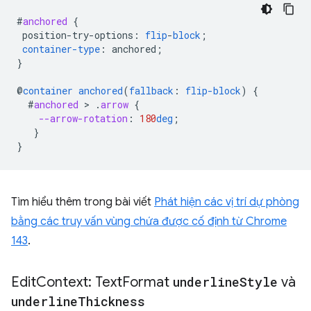
#
anchored
{
position-try-options
:
flip
-
block
;
container-type
:
anchored
;
}
@
container
anchored
(
fallback
:
flip-block
)
{
#
anchored
 > 
.
arrow
{
--arrow-rotation
:
180
deg
;
}
}
Tìm hiểu thêm trong bài viết
Phát hiện các vị trí dự phòng
bằng các truy vấn vùng chứa được cố định từ Chrome
143
.
Edit
Context: Text
Format
underline
Style
và
underline
Thickness