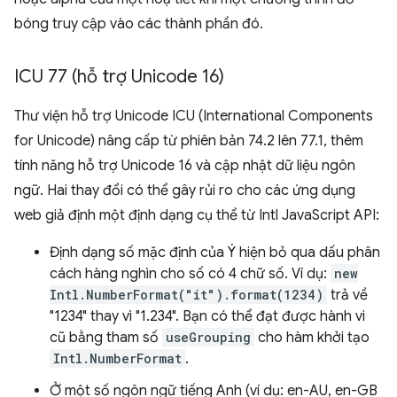
bóng truy cập vào các thành phần đó.
ICU 77 (hỗ trợ Unicode 16)
Thư viện hỗ trợ Unicode ICU (International Components
for Unicode) nâng cấp từ phiên bản 74.2 lên 77.1, thêm
tính năng hỗ trợ Unicode 16 và cập nhật dữ liệu ngôn
ngữ. Hai thay đổi có thể gây rủi ro cho các ứng dụng
web giả định một định dạng cụ thể từ Intl JavaScript API:
Định dạng số mặc định của Ý hiện bỏ qua dấu phân
cách hàng nghìn cho số có 4 chữ số. Ví dụ:
new
Intl.NumberFormat("it").format(1234)
trả về
"1234" thay vì "1.234". Bạn có thể đạt được hành vi
cũ bằng tham số
useGrouping
cho hàm khởi tạo
Intl.NumberFormat
.
Ở một số ngôn ngữ tiếng Anh (ví dụ: en-AU, en-GB