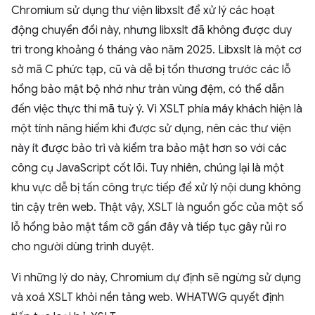
Chromium sử dụng thư viện libxslt để xử lý các hoạt
động chuyển đổi này, nhưng libxslt đã không được duy
trì trong khoảng 6 tháng vào năm 2025. Libxslt là một cơ
sở mã C phức tạp, cũ và dễ bị tổn thương trước các lỗ
hổng bảo mật bộ nhớ như tràn vùng đệm, có thể dẫn
đến việc thực thi mã tuỳ ý. Vì XSLT phía máy khách hiện là
một tính năng hiếm khi được sử dụng, nên các thư viện
này ít được bảo trì và kiểm tra bảo mật hơn so với các
công cụ JavaScript cốt lõi. Tuy nhiên, chúng lại là một
khu vực dễ bị tấn công trực tiếp để xử lý nội dung không
tin cậy trên web. Thật vậy, XSLT là nguồn gốc của một số
lỗ hổng bảo mật tầm cỡ gần đây và tiếp tục gây rủi ro
cho người dùng trình duyệt.
Vì những lý do này, Chromium dự định sẽ ngừng sử dụng
và xoá XSLT khỏi nền tảng web. WHATWG quyết định