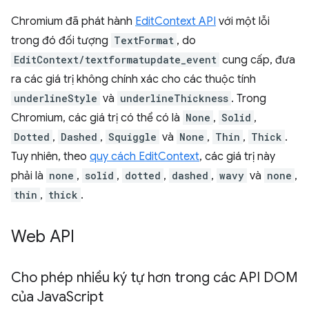
Chromium đã phát hành
EditContext API
với một lỗi
trong đó đối tượng
TextFormat
, do
EditContext/textformatupdate_event
cung cấp, đưa
ra các giá trị không chính xác cho các thuộc tính
underlineStyle
và
underlineThickness
. Trong
Chromium, các giá trị có thể có là
None
,
Solid
,
Dotted
,
Dashed
,
Squiggle
và
None
,
Thin
,
Thick
.
Tuy nhiên, theo
quy cách EditContext
, các giá trị này
phải là
none
,
solid
,
dotted
,
dashed
,
wavy
và
none
,
thin
,
thick
.
Web API
Cho phép nhiều ký tự hơn trong các API DOM
của Java
Script