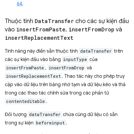
64
.
Thuộc tính
Data
Transfer
cho các sự kiện đầu
vào
insert
From
Paste
,
insert
From
Drop
và
insert
Replacement
Text
Tính năng này điền sẵn thuộc tính
dataTransfer
trên
các sự kiện đầu vào bằng
inputType
của
insertFromPaste
,
insertFromDrop
và
insertReplacementText
. Thao tác này cho phép truy
cập vào dữ liệu trên bảng nhớ tạm và dữ liệu kéo và thả
trong các thao tác chỉnh sửa trong các phần tử
contenteditable
.
Đối tượng
dataTransfer
chứa cùng dữ liệu có sẵn
trong sự kiện
beforeinput
.