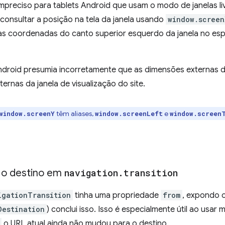
 impreciso para tablets Android que usam o modo de janelas l
consultar a posição na tela da janela usando
window.screen
s coordenadas do canto superior esquerdo da janela no es
ndroid presumia incorretamente que as dimensões externas d
ernas da janela de visualização do site.
têm aliases,
e
window.screenY
window.screenLeft
window.screen
e o destino em
navigation
.
transition
igationTransition
tinha uma propriedade
from
, expondo 
Destination
) conclui isso. Isso é especialmente útil ao usar
o URL atual ainda não mudou para o destino.