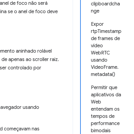
o anel de foco não será
clipboardcha
nge
na se o anel de foco deve
Expor
rtpTimestamp
de frames de
vídeo
emento aninhado rolável
WebRTC
de apenas ao scroller raiz.
usando
VideoFrame.
 ser controlado por
metadata()
Permitir que
aplicativos da
Web
 navegador usando
entendam os
tempos de
performance
oid começavam nas
bimodais