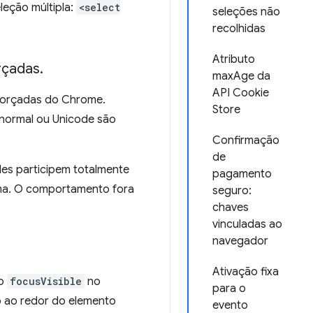
leção múltipla:
<select
seleções não
recolhidas
Atributo
rçadas
.
maxAge da
API Cookie
forçadas do Chrome.
Store
normal ou Unicode são
Confirmação
de
les participem totalmente
pagamento
ema. O comportamento fora
seguro:
chaves
vinculadas ao
navegador
Ativação fixa
no
focusVisible
no
para o
o ao redor do elemento
evento