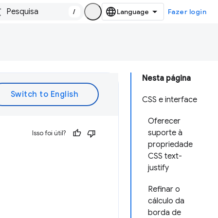
/
Fazer login
Nesta página
CSS e interface
Oferecer
suporte à
Isso foi útil?
propriedade
CSS text-
justify
Refinar o
cálculo da
borda de