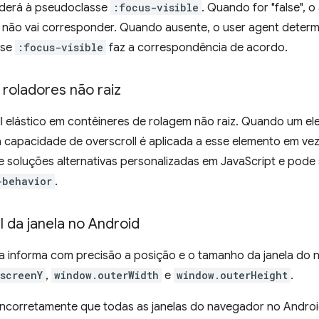
derá à pseudoclasse
:focus-visible
. Quando for "false", 
não vai corresponder. Quando ausente, o user agent determi
sse
:focus-visible
faz a correspondência de acordo.
roladores não raiz
ll elástico em contêineres de rolagem não raiz. Quando um el
 a capacidade de overscroll é aplicada a esse elemento em vez 
e soluções alternativas personalizadas em JavaScript e pode
-behavior
.
l da janela no Android
 informa com precisão a posição e o tamanho da janela do
screenY
,
window.outerWidth
e
window.outerHeight
.
incorretamente que todas as janelas do navegador no Andr