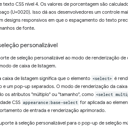
 texto CSS nível 4. Os valores de porcentagem são calculad
aço (U+0020). Isso dá aos desenvolvedores um controle mais 
 em designs responsivos em que o espaçamento do texto preci
amanhos de fonte.
seleção personalizável
orte de seleção personalizável ao modo de renderização de ca
 modo de caixa de listagem.
caixa de listagem significa que o elemento
<select>
é rend
o e um pop-up separados. O modo de renderização da caixa 
o os atributos "múltiplo" ou "tamanho", como
<select multi
iedade CSS
appearance:base-select
for aplicada ao eleme
portamento de entrada e renderização aprimorado.
uporte à seleção personalizável para o pop-up de seleção múl