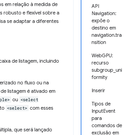
os em relação à medida de
API
robusto e flexível sobre a
Navigation:
expõe o
sa se adaptar a diferentes
destino em
navigation.tra
nsition
WebGPU:
ixa de listagem, incluindo
recurso
subgroup_uni
formity
erizado no fluxo ou na
Inserir
de listagem é ativado em
ple>
ou
<select
Tipos de
nto
<select>
com esses
InputEvent
para
comandos de
tipla, que será lançado
exclusão em