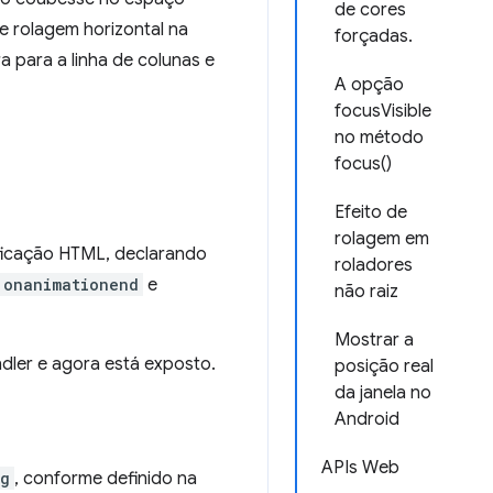
de cores
de rolagem horizontal na
forçadas.
ura para a linha de colunas e
A opção
focusVisible
no método
focus()
Efeito de
rolagem em
ficação HTML, declarando
roladores
onanimationend
e
não raiz
Mostrar a
dler e agora está exposto.
posição real
da janela no
Android
APIs Web
ng
, conforme definido na