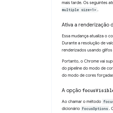
mais tarde. Os seguintes a
multiple size=1>
.
Ativa a renderização
Essa mudança atualiza o c
Durante a resolução de valo
renderizados usando glifos
Portanto, o Chrome vai supr
do pipeline do modo de cor
do modo de cores forçada
A opção
focus
Visibl
Ao chamar o método
focu
dicionário
FocusOptions
. 