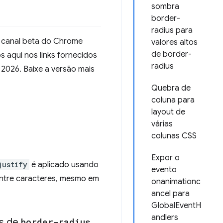
sombra
border-
radius para
o canal beta do Chrome
valores altos
de border-
 aqui nos links fornecidos
radius
2026. Baixe a versão mais
Quebra de
coluna para
layout de
várias
colunas CSS
Expor o
justify
é aplicado usando
evento
 entre caracteres, mesmo em
onanimationc
ancel para
GlobalEventH
andlers
os de
border-radius