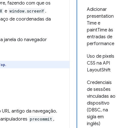
ivre, fazendo com que os
Adicionar
X
e
window.screenY
.
presentation
paço de coordenadas da
Time e
paintTime às
entradas de
a janela do navegador
performance
Uso de pixels
CSS na API
.
Top
LayoutShift
Credenciais
de sessões
vinculadas ao
dispositivo
(DBSC, na
o URL antigo da navegação.
sigla em
 manipuladores
precommit
,
inglês)