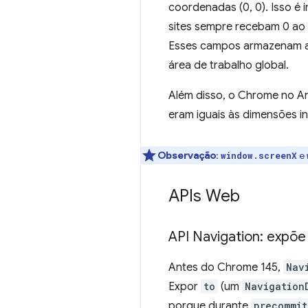
coordenadas (0, 0). Isso é
sites sempre recebam 0 ao 
Esses campos armazenam a
área de trabalho global.
Além disso, o Chrome no A
eram iguais às dimensões int
Observação
:
e
window.screenX
APIs Web
API Navigation: expõ
Antes do Chrome 145,
Nav
Expor
to
(um
Navigation
porque durante
precommit