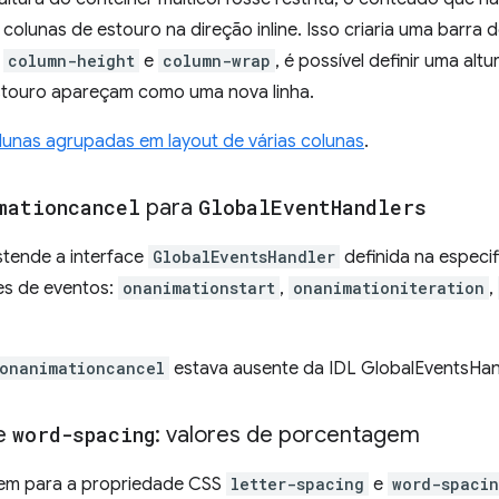
colunas de estouro na direção inline. Isso criaria uma barra 
s
column-height
e
column-wrap
, é possível definir uma alt
estouro apareçam como uma nova linha.
lunas agrupadas em layout de várias colunas
.
mationcancel
para
Global
Event
Handlers
stende a interface
GlobalEventsHandler
definida na especi
es de eventos:
onanimationstart
,
onanimationiteration
,
onanimationcancel
estava ausente da IDL GlobalEventsHan
e
word-spacing
: valores de porcentagem
gem para a propriedade CSS
letter-spacing
e
word-spaci