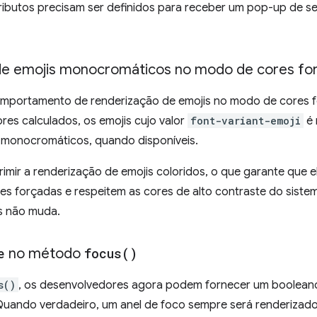
tributos precisam ser definidos para receber um pop-up de se
 de emojis monocromáticos no modo de cores fo
omportamento de renderização de emojis no modo de cores 
res calculados, os emojis cujo valor
font-variant-emoji
é 
 monocromáticos, quando disponíveis.
imir a renderização de emojis coloridos, o que garante que e
es forçadas e respeitem as cores de alto contraste do sist
s não muda.
e
no método
focus(
)
s()
, os desenvolvedores agora podem fornecer um boolea
Quando verdadeiro, um anel de foco sempre será renderizad