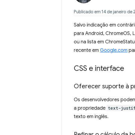
Publicado em 14 de janeiro de
Salvo indicação em contrár
para Android, ChromeOS, Li
ou na lista em ChromeStatu
recente em
Google.com
par
CSS e interface
Oferecer suporte à 
Os desenvolvedores podem 
a propriedade
text-justi
texto em inglês.
Refinar o cálculo da