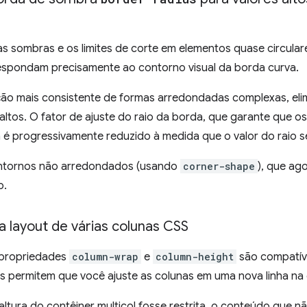
as sombras e os limites de corte em elementos quase circula
espondam precisamente ao contorno visual da borda curva.
ção mais consistente de formas arredondadas complexas, eli
o altos. O fator de ajuste do raio da borda, que garante que 
 é progressivamente reduzido à medida que o valor do raio 
ontornos não arredondados (usando
corner-shape
), que a
o.
 layout de várias colunas CSS
 propriedades
column-wrap
e
column-height
são compatíve
s permitem que você ajuste as colunas em uma nova linha na 
altura do contêiner multicol fosse restrita, o conteúdo que