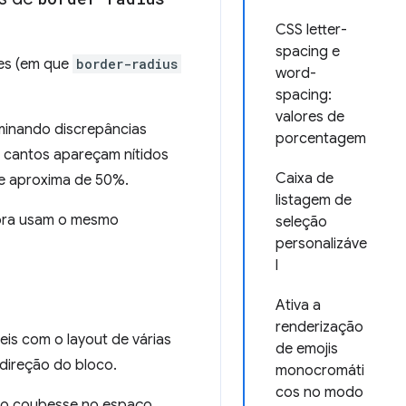
CSS letter-
spacing e
res (em que
border-radius
word-
spacing:
valores de
minando discrepâncias
porcentagem
os cantos apareçam nítidos
Caixa de
se aproxima de 50%.
listagem de
gora usam o mesmo
seleção
personalizáve
l
Ativa a
renderização
is com o layout de várias
de emojis
direção do bloco.
monocromáti
cos no modo
 não coubesse no espaço