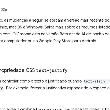
 2026
io, as mudanças a seguir se aplicam à versão mais recente d
nux, macOS e Windows. Saiba mais sobre os recursos listados
s.com. O Chrome está na versão Beta desde 14 de janeiro de 
a computador ou na Google Play Store para Android.
propriedade CSS
text-justify
controlar como o texto é justificado quando
text-align: 
fy
. Por exemplo, forçar a justificativa expandindo o espaço
 borda de sombra
border-radius
para valores alt