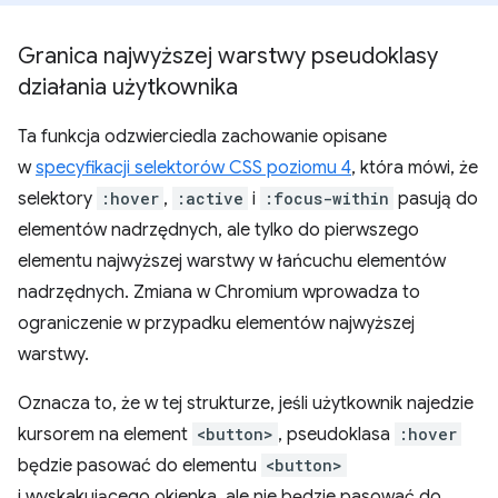
Granica najwyższej warstwy pseudoklasy
działania użytkownika
Ta funkcja odzwierciedla zachowanie opisane
w
specyfikacji selektorów CSS poziomu 4
, która mówi, że
selektory
:hover
,
:active
i
:focus-within
pasują do
elementów nadrzędnych, ale tylko do pierwszego
elementu najwyższej warstwy w łańcuchu elementów
nadrzędnych. Zmiana w Chromium wprowadza to
ograniczenie w przypadku elementów najwyższej
warstwy.
Oznacza to, że w tej strukturze, jeśli użytkownik najedzie
kursorem na element
<button>
, pseudoklasa
:hover
będzie pasować do elementu
<button>
i wyskakującego okienka, ale nie będzie pasować do