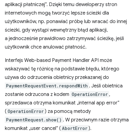
aplikacji płatniczej”. Dzięki temu deweloperzy stron
internetowych mogą tworzyć lepsze ścieżki dla
użytkowników, np. ponawiać próbę lub wracać do innej
ścieżki, gdy wystąpi wewnętrzny błąd aplikacji,
a jednocześnie prawidłowo zatrzymywać ścieżkę, jeśli
użytkownik chce anulować płatność.
Interfejs Web-based Payment Handler API może
wskazywać tę różnicę na podstawie błędu, którego
używa do odrzucenia obietnicy przekazanej do
PaymentRequestEvent.respondWith
. Jeśli obietnica
zostanie odrzucona z kodem
OperationError
,
sprzedawca otrzyma komunikat „internal app error”
(
OperationError
) za pomocą metody
PaymentRequest.show()
. W przeciwnym razie otrzyma
komunikat „user cancel” (
AbortError
).