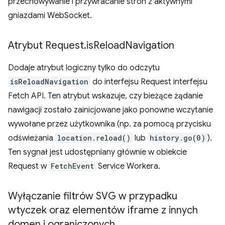
przechowywanie i przywracanie stron z aktywnymi
gniazdami WebSocket.
Atrybut Request
.
is
Reload
Navigation
Dodaje atrybut logiczny tylko do odczytu
isReloadNavigation
do interfejsu Request interfejsu
Fetch API. Ten atrybut wskazuje, czy bieżące żądanie
nawigacji zostało zainicjowane jako ponowne wczytanie
wywołane przez użytkownika (np. za pomocą przycisku
odświeżania
location.reload()
lub
history.go(0)
).
Ten sygnał jest udostępniany głównie w obiekcie
Request w
FetchEvent
Service Workera.
Wyłączanie filtrów SVG w przypadku
wtyczek oraz elementów iframe z innych
domen i ograniczonych