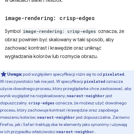
w układach siatki i flexbox.
image-rendering: crisp-edges
Symbol
image-rendering: crisp-edges
oznacza, że
obraz powinien być skalowany w taki sposób, aby
zachować kontrast i krawędzie oraz uniknąć
wygładzania kolorów lub rozmycia obrazu.
Uwaga:
pod względem specyfikacji różni się to od
.
pixelated
W rzeczywistości tak nie jest. W specyfikacji
oznacza
pixelated
użycie dowolnego procesu, który przeglądarka chce zastosować, aby
wynik wyglądał na rozpikselowany;
jest
nearest-neighbor
dopuszczalny.
oznacza, że możesz użyć dowolnego
crisp-edges
procesu, który zachowuje kontrast i krawędzie oraz zapobiega
mieszaniu kolorów;
jest dopuszczalne. Zarówno
nearest-neighbor
Firefox, jak i Safari traktują oba te elementy jako synonimy i używają
w ich przypadku właściwości
.
nearest-neighbor