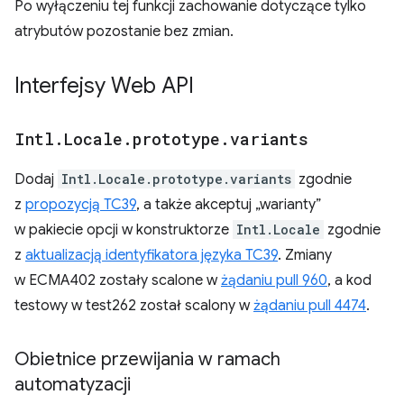
Po wyłączeniu tej funkcji zachowanie dotyczące tylko
atrybutów pozostanie bez zmian.
Interfejsy Web API
Intl
.
Locale
.
prototype
.
variants
Dodaj
Intl.Locale.prototype.variants
zgodnie
z
propozycją TC39
, a także akceptuj „warianty”
w pakiecie opcji w konstruktorze
Intl.Locale
zgodnie
z
aktualizacją identyfikatora języka TC39
. Zmiany
w ECMA402 zostały scalone w
żądaniu pull 960
, a kod
testowy w test262 został scalony w
żądaniu pull 4474
.
Obietnice przewijania w ramach
automatyzacji