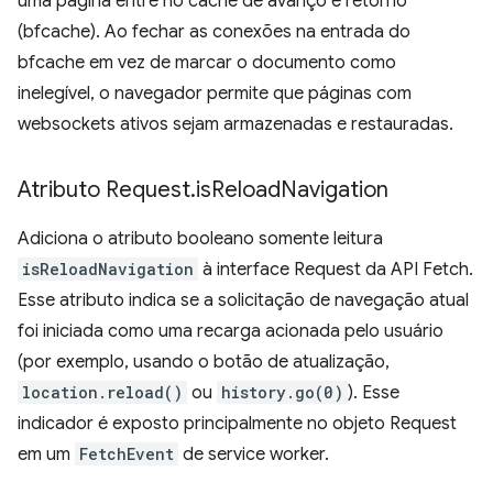
uma página entre no cache de avanço e retorno
(bfcache). Ao fechar as conexões na entrada do
bfcache em vez de marcar o documento como
inelegível, o navegador permite que páginas com
websockets ativos sejam armazenadas e restauradas.
Atributo Request
.
is
Reload
Navigation
Adiciona o atributo booleano somente leitura
isReloadNavigation
à interface Request da API Fetch.
Esse atributo indica se a solicitação de navegação atual
foi iniciada como uma recarga acionada pelo usuário
(por exemplo, usando o botão de atualização,
location.reload()
ou
history.go(0)
). Esse
indicador é exposto principalmente no objeto Request
em um
FetchEvent
de service worker.