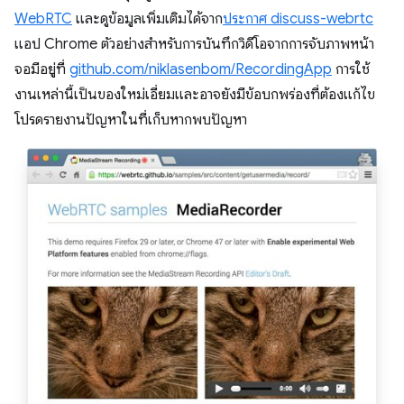
WebRTC
และดูข้อมูลเพิ่มเติมได้จาก
ประกาศ discuss-webrtc
แอป Chrome ตัวอย่างสำหรับการบันทึกวิดีโอจากการจับภาพหน้า
จอมีอยู่ที่
github.com/niklasenbom/RecordingApp
การใช้
งานเหล่านี้เป็นของใหม่เอี่ยมและอาจยังมีข้อบกพร่องที่ต้องแก้ไข
โปรดรายงานปัญหาในที่เก็บหากพบปัญหา