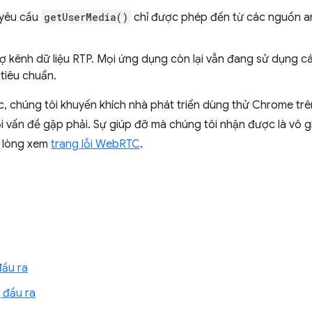
 yêu cầu
getUserMedia()
chỉ được phép đến từ các nguồn a
rợ kênh dữ liệu RTP. Mọi ứng dụng còn lại vẫn đang sử dụng c
tiêu chuẩn.
, chúng tôi khuyến khích nhà phát triển dùng thử Chrome trê
i vấn đề gặp phải. Sự giúp đỡ mà chúng tôi nhận được là vô g
ui lòng xem
trang lỗi WebRTC
.
ầu ra
ị đầu ra