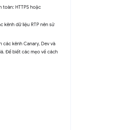
n toàn: HTTPS hoặc
ác kênh dữ liệu RTP nên sử
n các kênh Canary, Dev và
iá. Để biết các mẹo về cách