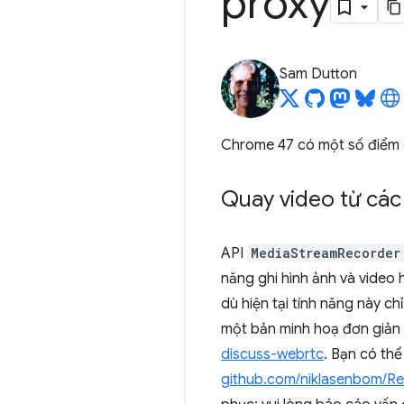
proxy
Sam Dutton
Chrome 47 có một số điểm 
Quay video từ cá
API
MediaStreamRecorder
năng ghi hình ảnh và vide
dù hiện tại tính năng này ch
một bản minh hoạ đơn giản
discuss-webrtc
. Bạn có th
github.com/niklasenbom/R