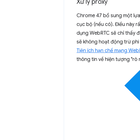
Xử lý proxy
Chrome 47 bổ sung một lựa
cục bộ (nếu có). Điều này r
dụng WebRTC sẽ chỉ thấy địa
sẽ không hoạt động trừ phi
Tiện ích hạn chế mạng We
thông tin về hiện tượng "rò r