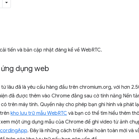
cải tiến và bản cập nhật đáng kể về WebRTC.
c ứng dụng web
từ lâu đã là yêu cầu hàng đầu trên chromium.org, với hơn 2.5
o hiện đã được thêm vào Chrome đằng sau cờ tính năng Nền t
ỉ có trên máy tính. Quyền này cho phép bạn ghi hình và phát l
 trên
kho lưu trữ mẫu WebRTC
và bạn có thể tìm hiểu thêm thô
ể xem một ứng dụng mẫu của Chrome để ghi video từ ảnh chụp
ecordingApp
. Đây là những cách triển khai hoàn toàn mới và v