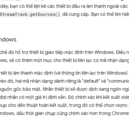
 đây, bạn có thể liệt kê các thiết bị đầu ra âm thanh ngoài các
StreamTrack.getSources()
đã cung cấp. Bạn có thể tìm hi
Windows
hế độ hỗ trợ thiết bị giao tiếp mặc định trên Windows. Điều nà
ows, sẽ có thêm một mục cho thiết bị liên lạc có mã nhận dạn
hiết bị âm thanh mặc định (và thông tin liên lạc trên Window
 vào đó, hai mã nhận dạng dành riêng là "default" và "communi
nguồn gốc bảo mật. Nhãn thiết bị sẽ được dịch sang ngôn ngữ 
ợi nhãn có một giá trị định sẵn. Độ chính xác khi kết xuất vi
hụp cho đến thuật toán kết xuất, trong đó có thể chọn vsync
Windows, dấu thời gian chụp cũng chính xác hơn trong Chrome