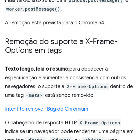
mais tarde. Isso se aplica a
window.postMessage()
e
worker.postMessage()
.
A remoção está prevista para o Chrome 54.
Remoção do suporte a X-Frame-
Options em
tags
Texto longo, leia o resumo
:para obedecer à
especificação e aumentar a consistência com outros
navegadores, o suporte a
X-Frame-Options
dentro de
uma tag
<meta>
está sendo removido.
Intent to remove
|
Bug do Chromium
O cabeçalho de resposta HTTP
X-Frame-Options
indica se um navegador pode renderizar uma página em