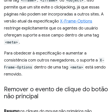
uma tag
<frame>
,
<iframe>
ou
<object>
. Isso
permite que um site evite o clickjacking, já que essas
páginas não podem ser incorporadas a outros sites. A
versão atual da especificação
X-Frame-Options
restringe explicitamente que os agentes do usuário
ofereçam suporte a esse campo dentro de uma tag
<meta>
.
Para obedecer à especificação e aumentar a
consistência com outros navegadores, o suporte a
X-
Frame-Options
dentro de uma tag
<meta>
está sendo
removido.
Remover o evento de clique do botão
não principal
Resumo
:os cliques do mouse não primários não