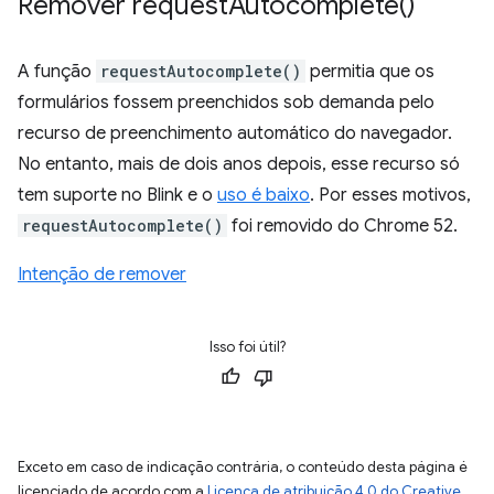
Remover
request
Autocomplete(
)
A função
requestAutocomplete()
permitia que os
formulários fossem preenchidos sob demanda pelo
recurso de preenchimento automático do navegador.
No entanto, mais de dois anos depois, esse recurso só
tem suporte no Blink e o
uso é baixo
. Por esses motivos,
requestAutocomplete()
foi removido do Chrome 52.
Intenção de remover
Isso foi útil?
Exceto em caso de indicação contrária, o conteúdo desta página é
licenciado de acordo com a
Licença de atribuição 4.0 do Creative