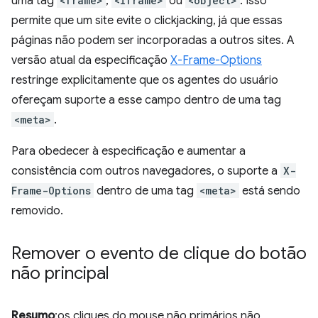
uma tag
<frame>
,
<iframe>
ou
<object>
. Isso
permite que um site evite o clickjacking, já que essas
páginas não podem ser incorporadas a outros sites. A
versão atual da especificação
X-Frame-Options
restringe explicitamente que os agentes do usuário
ofereçam suporte a esse campo dentro de uma tag
<meta>
.
Para obedecer à especificação e aumentar a
consistência com outros navegadores, o suporte a
X-
Frame-Options
dentro de uma tag
<meta>
está sendo
removido.
Remover o evento de clique do botão
não principal
Resumo
:os cliques do mouse não primários não