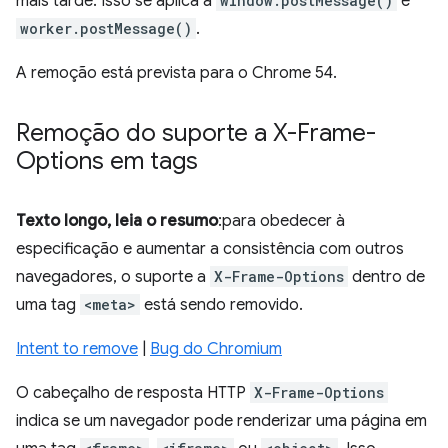
mais tarde. Isso se aplica a
window.postMessage()
e
worker.postMessage()
.
A remoção está prevista para o Chrome 54.
Remoção do suporte a X-Frame-
Options em
tags
Texto longo, leia o resumo
:para obedecer à
especificação e aumentar a consistência com outros
navegadores, o suporte a
X-Frame-Options
dentro de
uma tag
<meta>
está sendo removido.
Intent to remove
|
Bug do Chromium
O cabeçalho de resposta HTTP
X-Frame-Options
indica se um navegador pode renderizar uma página em