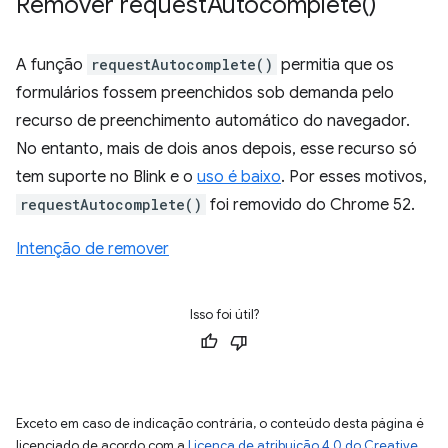
Remover
request
Autocomplete(
)
A função
requestAutocomplete()
permitia que os
formulários fossem preenchidos sob demanda pelo
recurso de preenchimento automático do navegador.
No entanto, mais de dois anos depois, esse recurso só
tem suporte no Blink e o
uso é baixo
. Por esses motivos,
requestAutocomplete()
foi removido do Chrome 52.
Intenção de remover
Isso foi útil?
Exceto em caso de indicação contrária, o conteúdo desta página é
licenciado de acordo com a
Licença de atribuição 4.0 do Creative