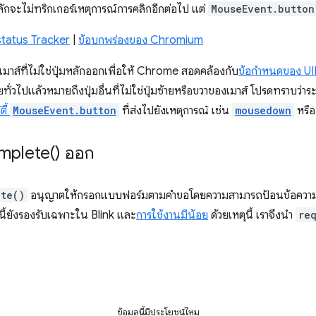
หลักจะไม่ทริกเกอร์เหตุการณ์การคลิกอีกต่อไป แต่
MouseEvent.button
tatus Tracker
|
ข้อบกพร่องของ Chromium
มเมาส์ที่ไม่ใช่ปุ่มหลักออกเพื่อให้ Chrome สอดคล้องกับ
ข้อกําหนดของ U
วไปแล้วหมายถึงปุ่มอื่นที่ไม่ใช่ปุ่มซ้ายหรือขวาของเมาส์ โปรดทราบว่าระ
ตี้
MouseEvent.button
ที่ส่งไปยังเหตุการณ์ เช่น
mousedown
หรื
mplete(
) ออก
ete()
อนุญาตให้กรอกแบบฟอร์มตามคําขอโดยความสามารถป้อนข้อความอัต
นี้ยังรองรับเฉพาะใน Blink และ
การใช้งานมีน้อย
ด้วยเหตุนี้ เราจึงนำ
re
ข้อมูลนี้มีประโยชน์ไหม