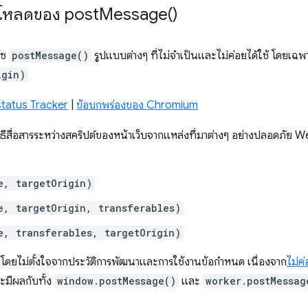
ร์โหลดของ
post
Message(
)
ฟซ
postMessage()
รูปแบบต่างๆ ที่ไม่จำเป็นและไม่ค่อยได้ใช้ โดยเฉ
igin)
tatus Tracker
|
ข้อบกพร่องของ Chromium
ิธีสื่อสารระหว่างสคริปต์ของหน้าเว็บจากแหล่งที่มาต่างๆ อย่างปลอดภัย We
e, targetOrigin)
e, targetOrigin, transferables)
e, transferables, targetOrigin)
้นโดยไม่ตั้งใจจากประวัติการพัฒนาและการใช้งานข้อกำหนด เนื่องจาก
ไม่ค
มีผลกับทั้ง
window.postMessage()
และ
worker.postMessag