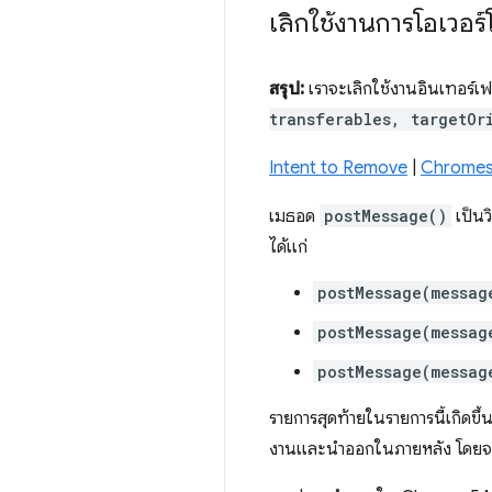
เลิกใช้งานการโอเวอ
สรุป:
เราจะเลิกใช้งานอินเทอร์เ
transferables, targetOr
Intent to Remove
|
Chromes
เมธอด
postMessage()
เป็นว
ได้แก่
postMessage(messag
postMessage(messag
postMessage(messag
รายการสุดท้ายในรายการนี้เกิดขึ
งานและนําออกในภายหลัง โดยจะ