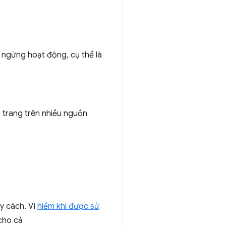
 ngừng hoạt động, cụ thể là
c trang trên nhiều nguồn
uy cách. Vì
hiếm khi được sử
cho cả