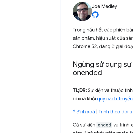
Joe Medley
Trong hầu hết các phiên bả
sản phẩm, hiệu suất của sả
Chrome 52, đang ở giai đoạn
Ngừng sử dụng sự 
onended
TL;DR:
Sự kiện và thuộc tín
bị xoá khỏi
quy cách Truyền
Ý định xoá
|
Trình theo dõi 
Cả sự kiện
ended
và trình x