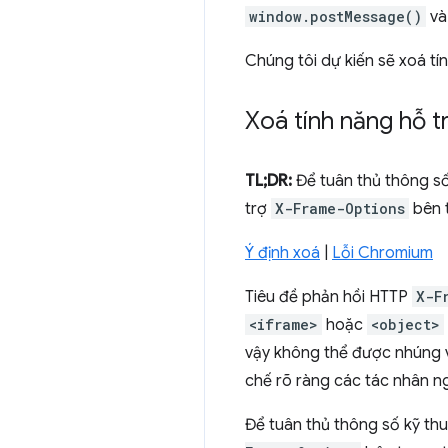
window.postMessage()
v
Chúng tôi dự kiến sẽ xoá t
Xoá tính năng hỗ 
TL;DR:
Để tuân thủ thông số 
trợ
X-Frame-Options
bên 
Ý định xoá
|
Lỗi Chromium
Tiêu đề phản hồi HTTP
X-F
<iframe>
hoặc
<object>
vậy không thể được nhúng v
chế rõ ràng các tác nhân n
Để tuân thủ thông số kỹ thu