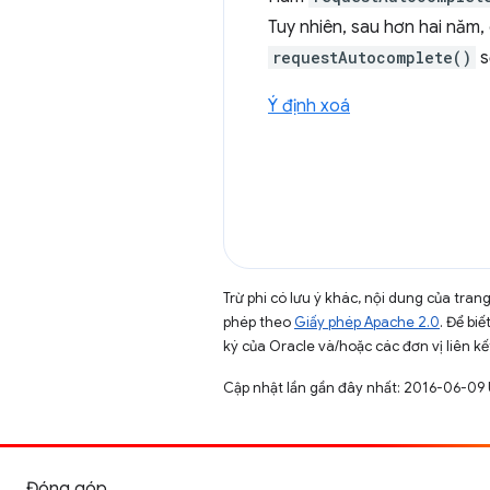
Tuy nhiên, sau hơn hai năm,
requestAutocomplete()
s
Ý định xoá
Trừ phi có lưu ý khác, nội dung của tra
phép theo
Giấy phép Apache 2.0
. Để biế
ký của Oracle và/hoặc các đơn vị liên kế
Cập nhật lần gần đây nhất: 2016-06-09
Đóng góp