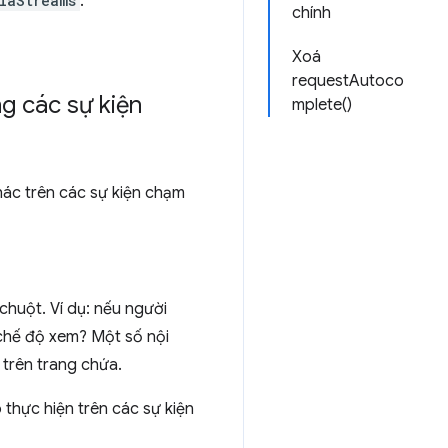
iaStreams
.
chính
Xoá
requestAutoco
g các sự kiện
mplete()
ác trên các sự kiện chạm
chuột. Ví dụ: nếu người
 chế độ xem? Một số nội
 trên trang chứa.
thực hiện trên các sự kiện