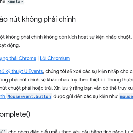
thẻ
<meta>
.
ào nút không phải chính
ột không phải chính không còn kích hoạt sự kiện nhấp chuột
oạt động.
trạng thái Chrome
|
Lỗi Chromium
số kỹ thuật UIEvents
, chúng tôi sẽ xoá các sự kiện nhấp cho c
ông phải nút chính sẽ khác nhau tuỳ theo thiết bị. Thông thườ
nút chuột phải hoặc trái. Xin lưu ý rằng bạn vẫn có thể truy x
ính
MouseEvent.button
được gửi đến các sự kiện như
mous
omplete(
)
e()
cho phép điền biểu mẫu theo yêu cầu bằng tính năng tự đ