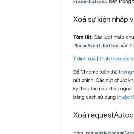
Frame-Options
bên trong 
Xoá sự kiện nhấp v
Tóm tắt:
Các lượt nhấp chu
MouseEvent.button
vẫn h
Ý định xoá
|
Trình theo dõi 
Để Chrome tuân thủ
thông 
nút chính. Các nút chuột kh
kỳ thao tác nào khác ngoài 
bằng cách sử dụng
thuộc t
Xoá
request
Autoc
Hàm
requestAutocomplet