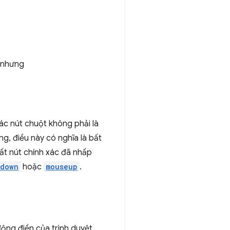
, nhưng
ác nút chuột không phải là
ng, điều này có nghĩa là bất
uất nút chính xác đã nhấp
edown
hoặc
mouseup
.
ộng điền của trình duyệt.