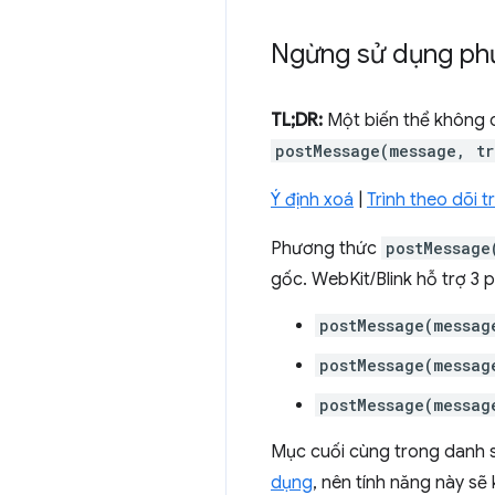
Ngừng sử dụng ph
TL;DR:
Một biến thể không c
postMessage(message, tr
Ý định xoá
|
Trình theo dõi 
Phương thức
postMessage
gốc. WebKit/Blink hỗ trợ 3 
postMessage(messag
postMessage(messag
postMessage(messag
Mục cuối cùng trong danh sá
dụng
, nên tính năng này s