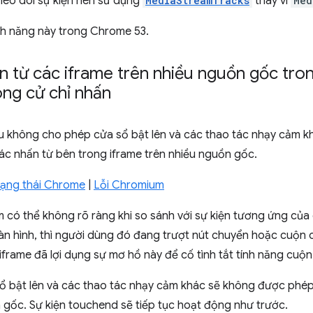
heo dõi sự kiện nên sử dụng
MediaStreamTracks
thay vì
Med
ính năng này trong Chrome 53.
n từ các iframe trên nhiều nguồn gốc tron
ong cử chỉ nhấn
 không cho phép cửa sổ bật lên và các thao tác nhạy cảm kh
ác nhấn từ bên trong iframe trên nhiều nguồn gốc.
trạng thái Chrome
|
Lỗi Chromium
 có thể không rõ ràng khi so sánh với sự kiện tương ứng của 
àn hình, thì người dùng đó đang trượt nút chuyển hoặc cuộn
frame đã lợi dụng sự mơ hồ này để cố tình tắt tính năng cuộn
sổ bật lên và các thao tác nhạy cảm khác sẽ không được phép 
 gốc. Sự kiện touchend sẽ tiếp tục hoạt động như trước.