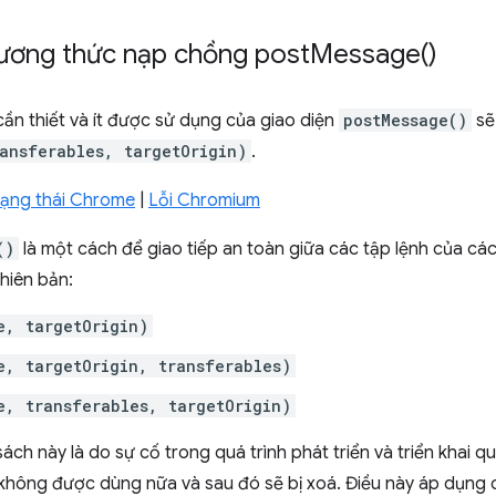
ương thức nạp chồng
post
Message(
)
ần thiết và ít được sử dụng của giao diện
postMessage()
sẽ
ansferables, targetOrigin)
.
trạng thái Chrome
|
Lỗi Chromium
()
là một cách để giao tiếp an toàn giữa các tập lệnh của cá
phiên bản:
e, targetOrigin)
e, targetOrigin, transferables)
e, transferables, targetOrigin)
ch này là do sự cố trong quá trình phát triển và triển khai q
ẽ không được dùng nữa và sau đó sẽ bị xoá. Điều này áp dụng 