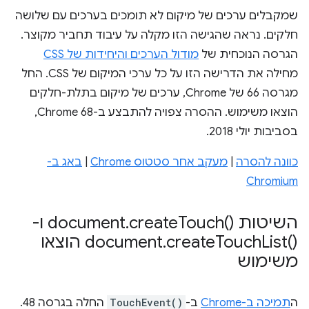
שמקבלים ערכים של מיקום לא תומכים בערכים עם שלושה
חלקים. נראה שהגישה הזו מקלה על עיבוד תחביר מקוצר.
הגרסה הנוכחית של
מודול הערכים והיחידות של CSS
מחילה את הדרישה הזו על כל ערכי המיקום של CSS. החל
מגרסה 66 של Chrome, ערכים של מיקום בתלת-חלקים
הוצאו משימוש. ההסרה צפויה להתבצע ב-Chrome 68,
בסביבות יולי 2018.
כוונה להסרה
|
מעקב אחר סטטוס Chrome
|
באג ב-
Chromium
השיטות document
Touch(
create
.
)‎ ו-
List(
Touch
create
.
document
)‎ הוצאו
משימוש
ה
תמיכה ב-Chrome
ב-
TouchEvent()
החלה בגרסה 48.