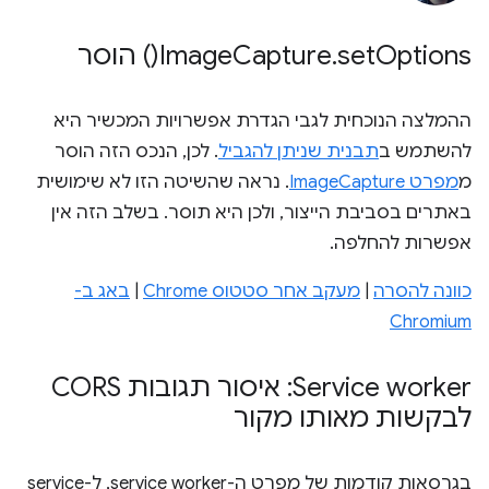
Options(
set
.
Capture
Image
) הוסר
ההמלצה הנוכחית לגבי הגדרת אפשרויות המכשיר היא
להשתמש ב
תבנית שניתן להגביל
. לכן, הנכס הזה הוסר
מ
מפרט ImageCapture
. נראה שהשיטה הזו לא שימושית
באתרים בסביבת הייצור, ולכן היא תוסר. בשלב הזה אין
אפשרות להחלפה.
כוונה להסרה
|
מעקב אחר סטטוס Chrome
|
באג ב-
Chromium
Service worker: איסור תגובות CORS
לבקשות מאותו מקור
בגרסאות קודמות של מפרט ה-service worker, ל-service