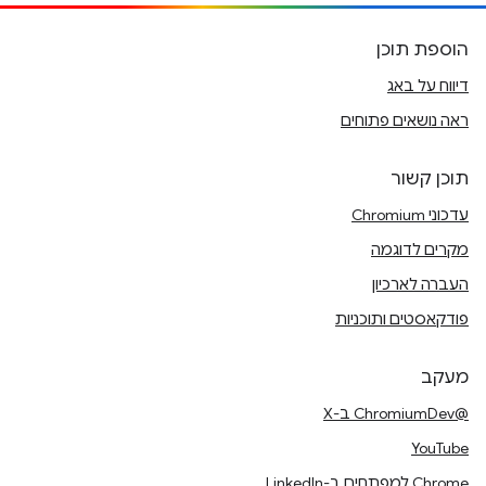
הוספת תוכן
דיווח על באג
ראה נושאים פתוחים
תוכן קשור
עדכוני Chromium
מקרים לדוגמה
העברה לארכיון
פודקאסטים ותוכניות
מעקב
@ChromiumDev ב-X
YouTube
Chrome למפתחים ב-LinkedIn