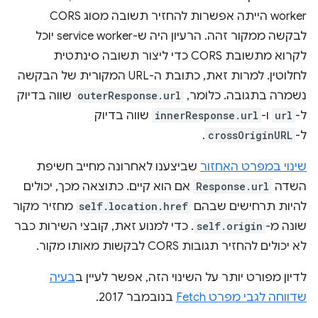
worker הייתה אפשרות להחזיר תשובה מסוג CORS
לבקשה ממקור זהה. הרעיון היה ש-service worker יוכל
לקרוא מתשובת CORS כדי ליצור תשובה סינתטית
לחלוטין. למרות זאת, כתובת ה-URL המקורית של הבקשה
נשמרה בתגובה. כלומר,
outerResponse.url
שווה בדיוק
ל-
url
ו-
innerResponse.url
שווה בדיוק
ל-
crossOriginURL
.
שינוי במפרט האחזור
שביצענו לאחרונה מחייב חשיפת
השדה
Response.url
אם הוא קיים. כתוצאה מכך, יכולים
להיות תרחישים שבהם
self.location.href
מחזיר מקור
שונה מ-
self.origin
. כדי למנוע זאת, קובצי השירות כבר
לא יכולים להחזיר תגובות CORS לבקשות מאותו מקור.
לדיון מפורט יותר על השינוי הזה, אפשר לעיין ב
בעיה
שדווחה לגבי מפרט Fetch
בנובמבר 2017.