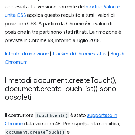
abbreviata. La versione corrente del
modulo Valori e
unità CSS
applica questo requisito a tutti i valori di
posizione CSS. A partire da Chrome 66, i valori di
posizione in tre parti sono stati ritirati. La rimozione è
prevista in Chrome 68, intorno a luglio 2018.
Intento di rimozione
|
Tracker di Chromestatus
|
Bug di
Chromium
I metodi document
.
create
Touch(
)
,
document
.
create
Touch
List(
) sono
obsoleti
Il costruttore
TouchEvent()
è stato
supportato in
Chrome
dalla versione 48. Per rispettare la specifica,
document.createTouch()
e