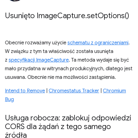
Usunięto Image
Capture
.
set
Options(
)
Obecnie rozważamy użycie
schematu z ograniczeniami
.
W związku z tym ta właściwość została usunięta
z
specyfikacji ImageCapture
. Ta metoda wydaje się być
mało przydatna w witrynach produkcyjnych, dlatego jest
usuwana. Obecnie nie ma możliwości zastąpienia.
Intend to Remove
|
Chromestatus Tracker
|
Chromium
Bug
Usługa robocza: zablokuj odpowiedzi
CORS dla żądań z tego samego
źródła