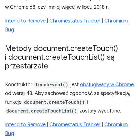
w Chrome 68, czyli mniej więcej w lipcu 2018 r.
Intend to Remove
|
Chromestatus Tracker
|
Chromium
Bug
Metody document
.
create
Touch(
)
i document
.
create
Touch
List(
) są
przestarzałe
Konstruktor
TouchEvent()
jest
obsługiwany w Chrome
od wersji 48. Aby zachować zgodność ze specyfikacją,
funkcje
document.createTouch()
i
document.createTouchList()
zostały wycofane.
Intend to Remove
|
Chromestatus Tracker
|
Chromium
Bug