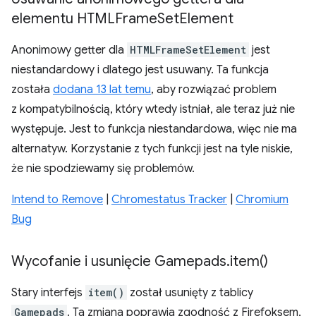
elementu HTMLFrame
Set
Element
Anonimowy getter dla
HTMLFrameSetElement
jest
niestandardowy i dlatego jest usuwany. Ta funkcja
została
dodana 13 lat temu
, aby rozwiązać problem
z kompatybilnością, który wtedy istniał, ale teraz już nie
występuje. Jest to funkcja niestandardowa, więc nie ma
alternatyw. Korzystanie z tych funkcji jest na tyle niskie,
że nie spodziewamy się problemów.
Intend to Remove
|
Chromestatus Tracker
|
Chromium
Bug
Wycofanie i usunięcie Gamepads
.
item(
)
Stary interfejs
item()
został usunięty z tablicy
Gamepads
. Ta zmiana poprawia zgodność z Firefoksem,