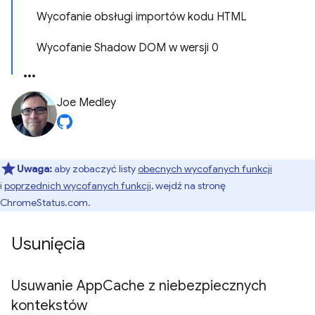
Wycofanie obsługi importów kodu HTML
Wycofanie Shadow DOM w wersji 0
Joe Medley
Uwaga:
aby zobaczyć listy
obecnych wycofanych funkcji
i
poprzednich wycofanych funkcji
, wejdź na stronę
ChromeStatus.com.
Usunięcia
Usuwanie App
Cache z niebezpiecznych
kontekstów