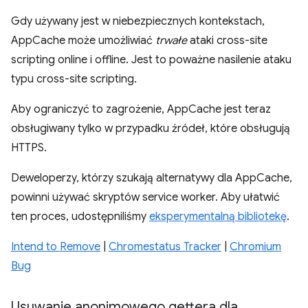
Gdy używany jest w niebezpiecznych kontekstach,
AppCache może umożliwiać
trwałe
ataki cross-site
scripting online i offline. Jest to poważne nasilenie ataku
typu cross-site scripting.
Aby ograniczyć to zagrożenie, AppCache jest teraz
obsługiwany tylko w przypadku źródeł, które obsługują
HTTPS.
Deweloperzy, którzy szukają alternatywy dla AppCache,
powinni używać skryptów service worker. Aby ułatwić
ten proces, udostępniliśmy
eksperymentalną bibliotekę
.
Intend to Remove
|
Chromestatus Tracker
|
Chromium
Bug
Usuwanie anonimowego gettera dla