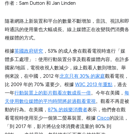
作者：Sam Dutton 和 Jan Linden
隨著網路上新裝置和平台的數量不斷增加，音訊、視訊和即
時通訊的使用量也大幅成長。線上媒體正在改變我們消費各
種媒體的方式。
根據
英國政府研究
，53% 的成人會在觀看電視時進行「媒
體多工處理」：使用行動裝置分享及觀看媒體內容。在許多
國家/地區，電視收視人數減少，線上觀看人數則增加。舉
例來說，在中國，2012 年
北京只有 30% 的家庭
觀看電視，
比 2009 年的 70% 還要少。根據
W3C 2013 年重點
，過去
一年
行動裝置上的影片觀看次數成長一倍
。今年在美國，
每
天使用數位媒體的平均時間將超過觀看電視
。觀看不再是被
動的行為。在美國，
87% 的娛樂消費者
表示，他們會在觀
看電視時使用至少一個第二螢幕裝置。根據
Cisco
的說法，
「到 2017 年，影片將佔全球消費者流量的 80% 到