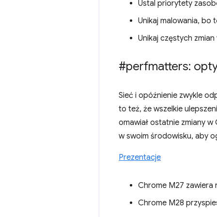
Ustal priorytety zasob
Unikaj malowania, bo 
Unikaj częstych zmian
#perfmatters: opty
Sieć i opóźnienie zwykle o
to też, że wszelkie ulepsze
omawiał ostatnie zmiany w 
w swoim środowisku, aby og
Prezentacje
Chrome M27 zawiera 
Chrome M28 przyspiesz