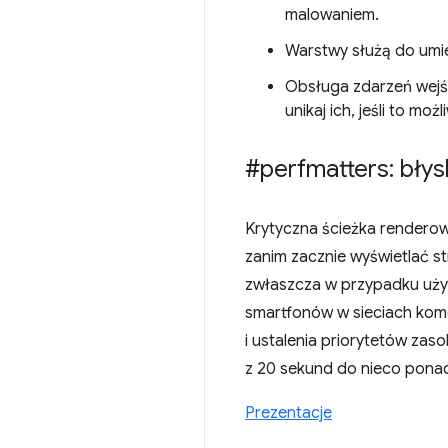
malowaniem.
Warstwy służą do umi
Obsługa zdarzeń wejśc
unikaj ich, jeśli to m
#perfmatters: błys
Krytyczna ścieżka renderow
zanim zacznie wyświetlać s
zwłaszcza w przypadku uży
smartfonów w sieciach komó
i ustalenia priorytetów za
z 20 sekund do nieco ponad
Prezentacje