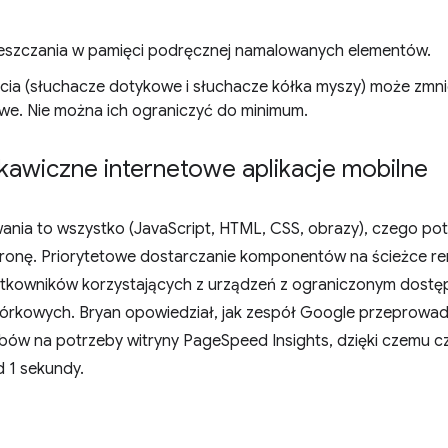
eszczania w pamięci podręcznej namalowanych elementów.
ia (słuchacze dotykowe i słuchacze kółka myszy) może zmnie
ożliwe. Nie można ich ograniczyć do minimum.
kawiczne internetowe aplikacje mobilne
ania to wszystko (JavaScript, HTML, CSS, obrazy), czego pot
tronę. Priorytetowe dostarczanie komponentów na ścieżce re
tkowników korzystających z urządzeń z ograniczonym dostęp
rkowych. Bryan opowiedział, jak zespół Google przeprowadzi
sobów na potrzeby witryny PageSpeed Insights, dzięki czemu 
 1 sekundy.