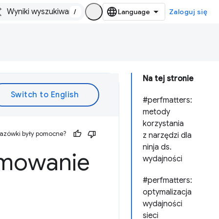
/
Zaloguj się
Na tej stronie
#perfmatters:
metody
korzystania
kazówki były pomocne?
z narzędzi dla
ninja ds.
umowanie
wydajności
#perfmatters:
optymalizacja
wydajności
sieci