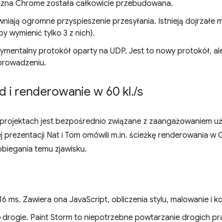
zna Chrome została całkowicie przebudowana.
niają ogromne przyspieszenie przesyłania. Istnieją dojrzałe
by wymienić tylko 3 z nich).
ymentalny protokół oparty na UDP. Jest to nowy protokół, a
prowadzeniu.
d i renderowanie w 60 kl
.
/
s
 projektach jest bezpośrednio związane z zaangażowaniem u
ej prezentacji Nat i Tom omówili m.in. ścieżkę renderowania 
obiegania temu zjawisku.
 16 ms. Zawiera ona JavaScript, obliczenia stylu, malowanie i 
o
drogie. Paint Storm to niepotrzebne powtarzanie drogich pr