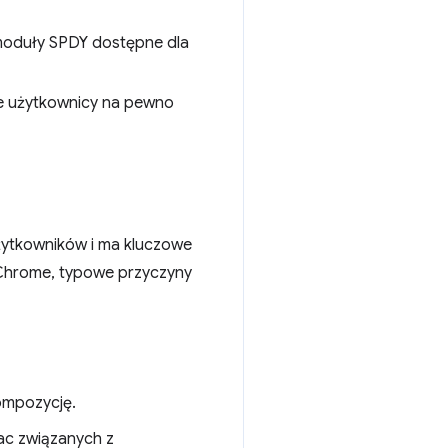
 moduły SPDY dostępne dla
le użytkownicy na pewno
żytkowników i ma kluczowe
w Chrome, typowe przyczyny
kompozycję.
ac związanych z