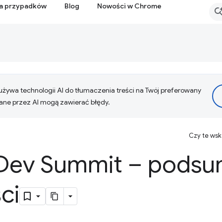
ia przypadków
Blog
Nowości w Chrome
żywa technologii AI do tłumaczenia treści na Twój preferowany
ne przez AI mogą zawierać błędy.
Czy te ws
Dev Summit – pods
ci