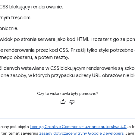
 CSS blokujący renderowanie.
znym treściom.
onicznie.
widok po stronie serwera jako kod HTML i rozszerz go za po
e renderowania przez kod CSS. Prześlij tylko style potrzebne
nego obszaru, a potem resztę.
RI danych wstawiane w CSS blokującym renderowanie są szko
 one zasoby, w których przypadku adresy URL obrazów nie bl
Czy te wskazówki były pomocne?
strony jest objęta
licencją Creative Commons – uznanie autorstwa 4.0
, a 
a ten temat zawierają
zasady dotyczące witryny Google Developers
. Jav