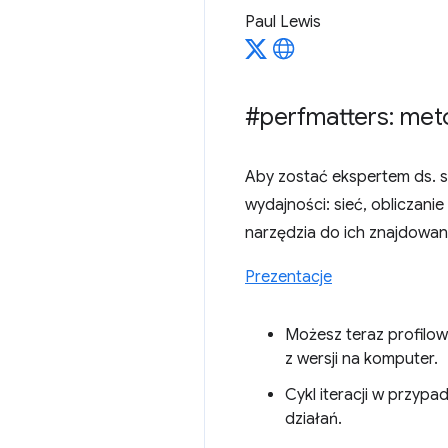
Paul Lewis
#perfmatters: meto
Aby zostać ekspertem ds. s
wydajności: sieć, obliczani
narzędzia do ich znajdowani
Prezentacje
Możesz teraz profilow
z wersji na komputer.
Cykl iteracji w przyp
działań.