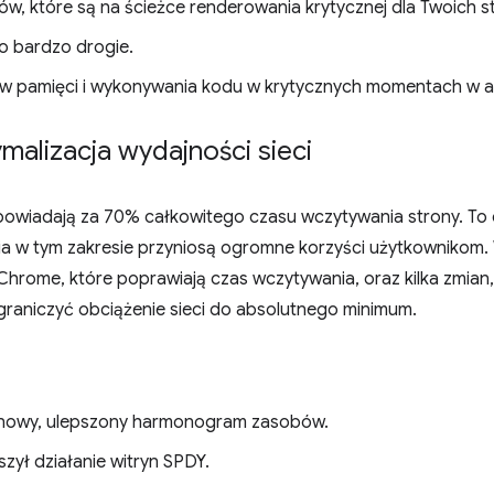
ów, które są na ścieżce renderowania krytycznej dla Twoich s
to bardzo drogie.
 w pamięci i wykonywania kodu w krytycznych momentach w apl
malizacja wydajności sieci
dpowiadają za 70% całkowitego czasu wczytywania strony. To
nia w tym zakresie przyniosą ogromne korzyści użytkownikom. 
Chrome, które poprawiają czas wczytywania, oraz kilka zmia
raniczyć obciążenie sieci do absolutnego minimum.
nowy, ulepszony harmonogram zasobów.
ył działanie witryn SPDY.