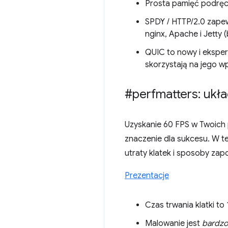
Prosta pamięć podręc
SPDY / HTTP/2.0 zapew
nginx, Apache i Jetty (
QUIC to nowy i eksper
skorzystają na jego w
#perfmatters: ukła
Uzyskanie 60 FPS w Twoich
znaczenie dla sukcesu. W t
utraty klatek i sposoby zap
Prezentacje
Czas trwania klatki to
Malowanie jest
bardz