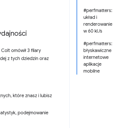
#perfmatters:
układ i
renderowanie
w 60 kl./s
dajności
#perfmatters:
olt omówił 3 filary
błyskawiczne
internetowe
dej z tych dziedzin oraz
aplikacje
mobilne
ch, które znasz i lubisz
statystyk, podejmowanie