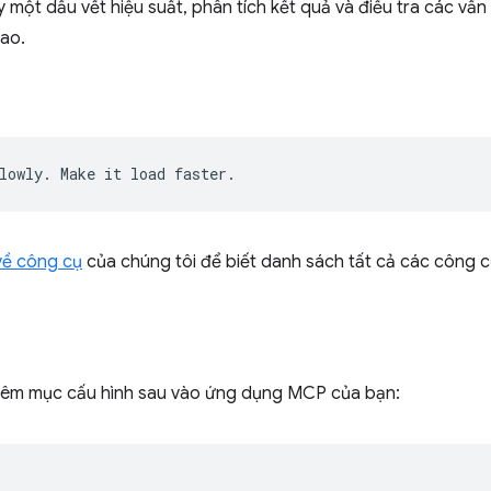
một dấu vết hiệu suất, phân tích kết quả và điều tra các vấn 
ao.
 về công cụ
của chúng tôi để biết danh sách tất cả các công c
thêm mục cấu hình sau vào ứng dụng MCP của bạn: