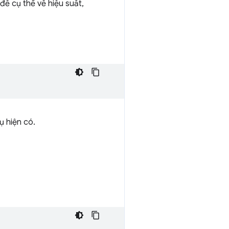
đề cụ thể về hiệu suất,
ụ hiện có.