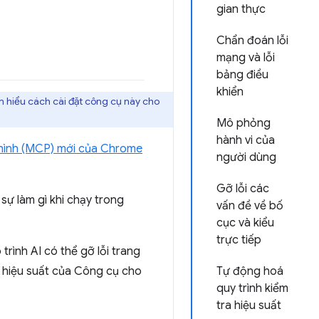
gian thực
Chẩn đoán lỗi
mạng và lỗi
bảng điều
khiển
ìm hiểu cách cài đặt công cụ này cho
Mô phỏng
hành vi của
hình (MCP) mới của Chrome
người dùng
Gỡ lỗi các
sự làm gì khi chạy trong
vấn đề về bố
cục và kiểu
trực tiếp
rình AI có thể gỡ lỗi trang
ề hiệu suất của Công cụ cho
Tự động hoá
quy trình kiểm
tra hiệu suất