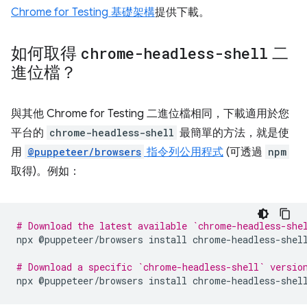
Chrome for Testing 基礎架構
提供下載。
如何取得
chrome-headless-shell
二
進位檔？
與其他 Chrome for Testing 二進位檔相同，下載適用於您
平台的
chrome-headless-shell
最簡單的方法，就是使
用
@puppeteer/browsers
指令列公用程式
(可透過
npm
取得)。例如：
# Download the latest available `chrome-headless-she
npx
@puppeteer/browsers
install
chrome-headless-shell
# Download a specific `chrome-headless-shell` versio
npx
@puppeteer/browsers
install