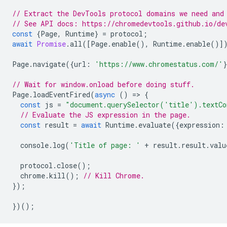
// Extract the DevTools protocol domains we need and
// See API docs: https://chromedevtools.github.io/de
const
{
Page
,
Runtime
}
=
protocol
;
await
Promise
.
all
([
Page
.
enable
(),
Runtime
.
enable
()]
Page
.
navigate
({
url
:
'https://www.chromestatus.com/'
// Wait for window.onload before doing stuff.
Page
.
loadEventFired
(
async
()
=
>
{
const
js
=
"document.querySelector('title').textCo
// Evaluate the JS expression in the page.
const
result
=
await
Runtime
.
evaluate
({
expression
:
console
.
log
(
'Title of page: '
+
result
.
result
.
valu
protocol
.
close
();
chrome
.
kill
();
// Kill Chrome.
});
})();