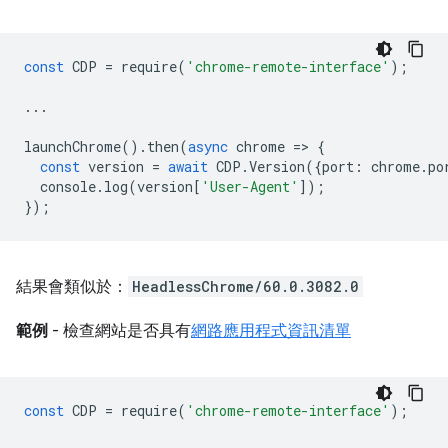
const
CDP
=
require
(
'chrome-remote-interface'
);
...
launchChrome
().
then
(
async
chrome
=
>
{
const
version
=
await
CDP
.
Version
({
port
:
chrome
.
po
console
.
log
(
version
[
'User-Agent'
]);
});
結果會類似於：
HeadlessChrome/60.0.3082.0
範例
- 檢查網站是否具有
網路應用程式資訊清單
const
CDP
=
require
(
'chrome-remote-interface'
);