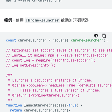
npm
i
--save
範例
- 使用
chrome-launcher
啟動無頭瀏覽器
const
chromeLauncher
=
require
(
'chrome-launcher'
);
// Optional: set logging level of launcher to see it
// Install it using: npm i --save lighthouse-logger
// const log = require('lighthouse-logger');
// log.setLevel('info');
/**
 * Launches a debugging instance of Chrome.
 * @param {boolean=} headless True (default) launche
 *     False launches a full version of Chrome.
 * @return {Promise<ChromeLauncher>}
 */
function
launchChrome
(
headless
=
true
)
{
return
chromeLauncher
.
launch
({