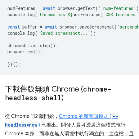
numFeatures
=
await
browser
.
getText
(
'.num-features'
)
console
.
log
(
`Chrome has 
${
numFeatures
}
 CSS features`
const
buffer
=
await
browser
.
saveScreenshot
(
'screens
console
.
log
(
'Saved screenshot...'
);
chromedriver
.
stop
();
browser
.
end
();
})();
下載舊版無頭 Chrome (
chrome-
headless-shell
)
從 Chrome 112 版開始，
Chrome 的新無頭模式 (
--
headless=new
)
已推出。開發人員可透過這個模式執行
Chrome 本身，而非在無人環境中執行獨立的二進位檔，且