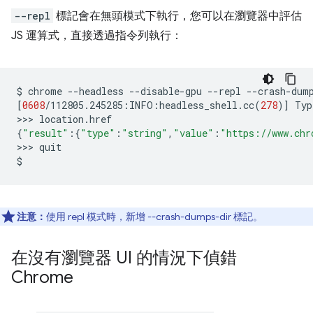
--repl
標記會在無頭模式下執行，您可以在瀏覽器中評估
JS 運算式，直接透過指令列執行：
$
chrome
--headless
--disable-gpu
--repl
--crash-dum
[
0608
/112805.245285:INFO:headless_shell.cc
(
278
)]
Typ
>>>
{
"result"
:
{
"type"
:
"string"
,
"value"
:
"https://www.chr
>>>
quit

注意：
使用 repl 模式時，新增 --crash-dumps-dir 標記。
在沒有瀏覽器 UI 的情況下偵錯
Chrome