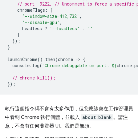
// port: 9222, // Uncomment to force a specific 
chromeFlags
:
[
'--window-size=412,732'
,
'--disable-gpu'
,
headless
?
'--headless'
:
''
]
});
}
launchChrome
().
then
(
chrome
=
>
{
console
.
log
(
`Chrome debuggable on port: 
${
chrome
.
p
...
// chrome.kill();
});
執行這個指令碼不會有太多作用，但您應該會在工作管理員
中看到 Chrome 執行個體，並載入
about:blank
。請注
意，不會有任何瀏覽器 UI。我們是無頭。