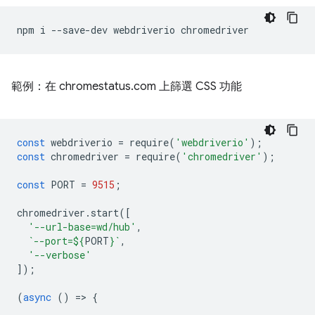
npm
i
--save-dev
webdriverio
範例：在 chromestatus.com 上篩選 CSS 功能
const
webdriverio
=
require
(
'webdriverio'
);
const
chromedriver
=
require
(
'chromedriver'
);
const
PORT
=
9515
;
chromedriver
.
start
([
'--url-base=wd/hub'
,
`--port=
${
PORT
}
`
,
'--verbose'
]);
(
async
()
=
>
{