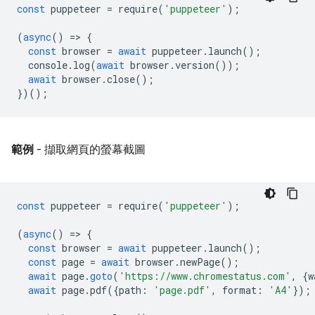
const
puppeteer
=
require
(
'puppeteer'
);
(
async
()
=
>
{
const
browser
=
await
puppeteer
.
launch
();
console
.
log
(
await
browser
.
version
());
await
browser
.
close
();
})();
範例
- 擷取網頁的螢幕截圖
const
puppeteer
=
require
(
'puppeteer'
);
(
async
()
=
>
{
const
browser
=
await
puppeteer
.
launch
();
const
page
=
await
browser
.
newPage
();
await
page
.
goto
(
'https://www.chromestatus.com'
,
{
w
await
page
.
pdf
({
path
:
'page.pdf'
,
format
:
'A4'
});