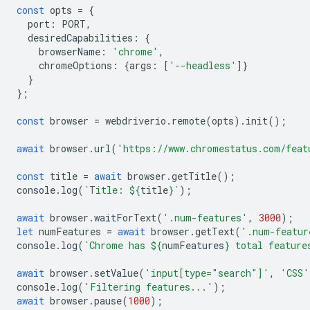
const
opts
=
{
port
:
PORT
,
desiredCapabilities
:
{
browserName
:
'chrome'
,
chromeOptions
:
{
args
:
[
'--headless'
]}
}
};
const
browser
=
webdriverio
.
remote
(
opts
).
init
();
await
browser
.
url
(
'https://www.chromestatus.com/feat
const
title
=
await
browser
.
getTitle
();
console
.
log
(
`Title: 
${
title
}
`
);
await
browser
.
waitForText
(
'.num-features'
,
3000
);
let
numFeatures
=
await
browser
.
getText
(
'.num-featur
console
.
log
(
`Chrome has 
${
numFeatures
}
 total feature
await
browser
.
setValue
(
'input[type="search"]'
,
'CSS'
console
.
log
(
'Filtering features...'
);
await
browser
.
pause
(
1000
);