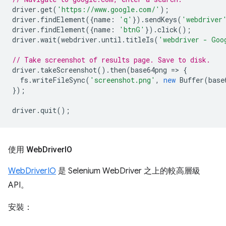
driver
.
get
(
'https://www.google.com/'
);
driver
.
findElement
({
name
:
'q'
}).
sendKeys
(
'webdriver
driver
.
findElement
({
name
:
'btnG'
}).
click
();
driver
.
wait
(
webdriver
.
until
.
titleIs
(
'webdriver - Goo
// Take screenshot of results page. Save to disk.
driver
.
takeScreenshot
().
then
(
base64png
=
>
{
fs
.
writeFileSync
(
'screenshot.png'
,
new
Buffer
(
base
});
driver
.
quit
();
使用 Web
Driver
IO
WebDriverIO
是 Selenium WebDriver 之上的較高層級
API。
安裝：