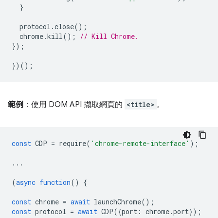
}
protocol
.
close
();
chrome
.
kill
();
// Kill Chrome.
});
})();
範例
：使用 DOM API 擷取網頁的
<title>
。
const
CDP
=
require
(
'chrome-remote-interface'
);
...
(
async
function
()
{
const
chrome
=
await
launchChrome
();
const
protocol
=
await
CDP
({
port
:
chrome
.
port
});