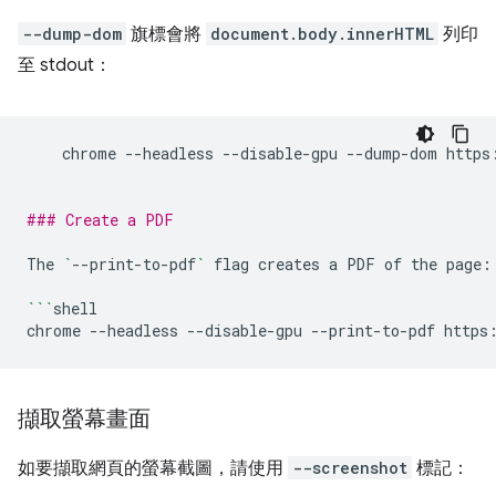
--dump-dom
旗標會將
document.body.innerHTML
列印
至 stdout：
chrome
--headless
--disable-gpu
--dump-dom
https
### Create a PDF
The
`
--print-to-pdf
`
flag
creates
a
PDF
of
the
page:

```
shell

chrome
--headless
--disable-gpu
--print-to-pdf
擷取螢幕畫面
如要擷取網頁的螢幕截圖，請使用
--screenshot
標記：