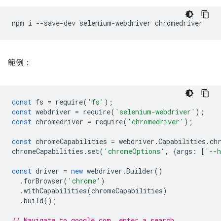
npm
i
--save-dev
selenium-webdriver
範例：
const
fs
=
require
(
'fs'
);
const
webdriver
=
require
(
'selenium-webdriver'
);
const
chromedriver
=
require
(
'chromedriver'
);
const
chromeCapabilities
=
webdriver
.
Capabilities
.
ch
chromeCapabilities
.
set
(
'chromeOptions'
,
{
args
:
[
'--h
const
driver
=
new
webdriver
.
Builder
()
.
forBrowser
(
'chrome'
)
.
withCapabilities
(
chromeCapabilities
)
.
build
();
// Navigate to google.com, enter a search.