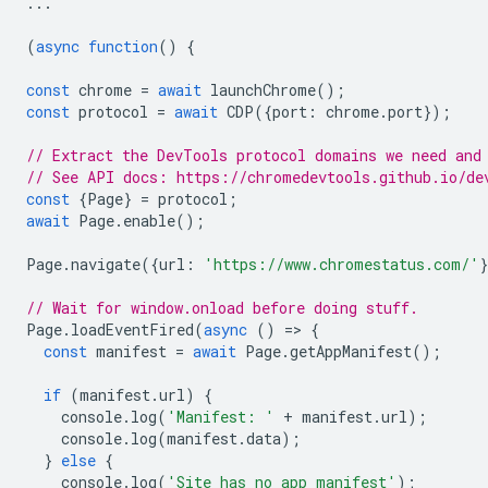
...
(
async
function
()
{
const
chrome
=
await
launchChrome
();
const
protocol
=
await
CDP
({
port
:
chrome
.
port
});
// Extract the DevTools protocol domains we need and
// See API docs: https://chromedevtools.github.io/de
const
{
Page
}
=
protocol
;
await
Page
.
enable
();
Page
.
navigate
({
url
:
'https://www.chromestatus.com/'
// Wait for window.onload before doing stuff.
Page
.
loadEventFired
(
async
()
=
>
{
const
manifest
=
await
Page
.
getAppManifest
();
if
(
manifest
.
url
)
{
console
.
log
(
'Manifest: '
+
manifest
.
url
);
console
.
log
(
manifest
.
data
);
}
else
{
console
.
log
(
'Site has no app manifest'
);