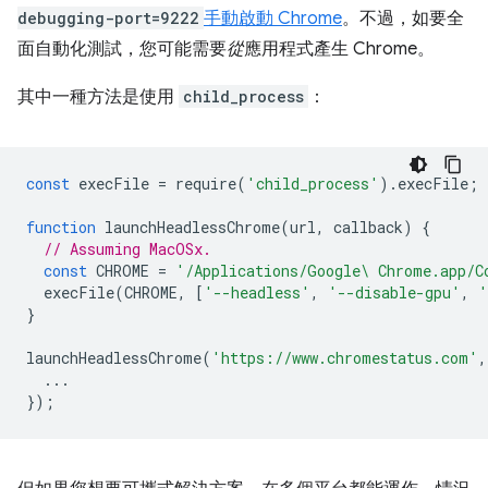
debugging-port=9222
手動啟動 Chrome
。不過，如要全
面自動化測試，您可能需要
從
應用程式產生 Chrome。
其中一種方法是使用
child_process
：
const
execFile
=
require
(
'child_process'
).
execFile
;
function
launchHeadlessChrome
(
url
,
callback
)
{
// Assuming MacOSx.
const
CHROME
=
'/Applications/Google\ Chrome.app/C
execFile
(
CHROME
,
[
'--headless'
,
'--disable-gpu'
,
'
}
launchHeadlessChrome
(
'https://www.chromestatus.com'
,
...
});