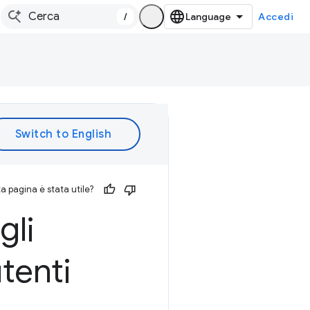
/
Accedi
 pagina è stata utile?
gli
tenti