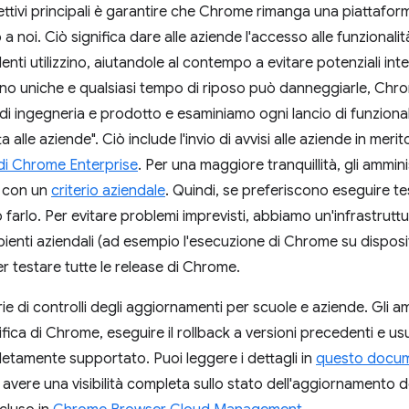
ttivi principali è garantire che Chrome rimanga una piattaforma
 a noi. Ciò significa dare alle aziende l'accesso alle funzionalit
nti utilizzino, aiutandole al contempo a evitare potenziali inte
ono uniche e qualsiasi tempo di riposo può danneggiarle, Chro
 di ingegneria e prodotto e esaminiamo ogni lancio di funziona
 alle aziende". Ciò include l'invio di avvisi alle aziende in mer
o di Chrome Enterprise
. Per una maggiore tranquillità, gli ammin
e con un
criterio aziendale
. Quindi, se preferiscono eseguire tes
farlo. Per evitare problemi imprevisti, abbiamo un'infrastruttu
ienti aziendali (ad esempio l'esecuzione di Chrome su disposi
er testare tutte le release di Chrome.
e di controlli degli aggiornamenti per scuole e aziende. Gli 
ifica di Chrome, eseguire il rollback a versioni precedenti e us
tamente supportato. Puoi leggere i dettagli in
questo docum
 avere una visibilità completa sullo stato dell'aggiornamento