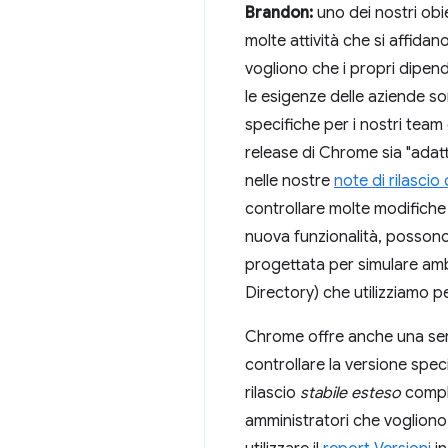
Brandon:
uno dei nostri obie
molte attività che si affidano
vogliono che i propri dipende
le esigenze delle aziende s
specifiche per i nostri team
release di Chrome sia "adatta
nelle nostre
note di rilasci
controllare molte modifich
nuova funzionalità, possono 
progettata per simulare amb
Directory) che utilizziamo p
Chrome offre anche una seri
controllare la versione spec
rilascio
stabile esteso
comple
amministratori che vogliono