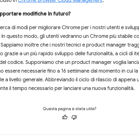
cluso in
Chrome Browser Cloud Management
.
apportare modifiche in futuro?
rca di modi per migliorare Chrome per i nostri utenti e svilupp
cio. In questo modo, gli utenti vedranno un Chrome più stabile c
. Sappiamo inoltre che i nostri tecnici e product manager tr
 grazie a un più rapido sviluppo delle funzionalità, a cicli di it
à del codice. Supponiamo che un product manager voglia lanciar
o essere necessarie fino a 16 settimane dal momento in cui la
ile a livello generale. Abbreviando il ciclo di rilascio di appena
te il tempo necessario per lanciare una nuova funzionalità.
Questa pagina è stata utile?