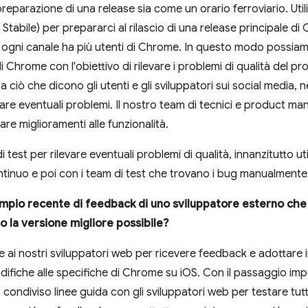
 preparazione di una release sia come un orario ferroviario. Ut
Stabile) per prepararci al rilascio di una release principale
 ogni canale ha più utenti di Chrome. In questo modo possiam
di Chrome con l'obiettivo di rilevare i problemi di qualità del pr
ciò che dicono gli utenti e gli sviluppatori sui social media, ne
vare eventuali problemi. Il nostro team di tecnici e product ma
e miglioramenti alle funzionalità.
di test per rilevare eventuali problemi di qualità, innanzitutto u
inuo e poi con i team di test che trovano i bug manualmente
mpio recente di feedback di uno sviluppatore esterno che t
to la versione migliore possibile?
 ai nostri sviluppatori web per ricevere feedback e adottare i
fiche alle specifiche di Chrome su iOS. Con il passaggio impo
 condiviso linee guida con gli sviluppatori web per testare tut