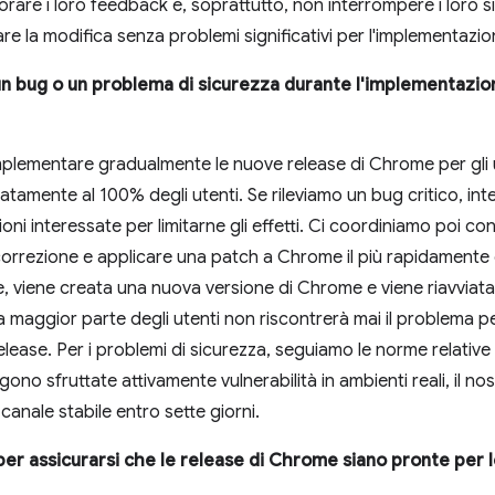
orare i loro feedback e, soprattutto, non interrompere i loro s
 la modifica senza problemi significativi per l'implementazio
 un bug o un problema di sicurezza durante l'implementazio
mplementare gradualmente le nuove release di Chrome per gli 
tamente al 100% degli utenti. Se rileviamo un bug critico, i
oni interessate per limitarne gli effetti. Ci coordiniamo poi con
rrezione e applicare una patch a Chrome il più rapidamente e
ne, viene creata una nuova versione di Chrome e viene riavviat
la maggior parte degli utenti non riscontrerà mai il problema p
elease. Per i problemi di sicurezza, seguiamo le norme relative 
no sfruttate attivamente vulnerabilità in ambienti reali, il nost
 canale stabile entro sette giorni.
 per assicurarsi che le release di Chrome siano pronte per 