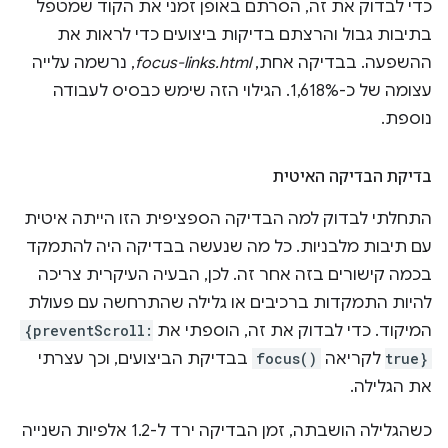
כדי לבדוק את זה, הסרתם באופן זמני את הקוד שמטפל
בתיבות גבול והרצתם בדיקות ביצועים כדי לראות את
ההשפעה. בבדיקה אחת,
focus-links.html
, נרשמה עלייה
עצומה של כ-1,618%. הגילוי הזה שימש כבסיס לעבודה
נוספת.
בדיקת הבדיקה האיטית
התחלתי לבדוק למה הבדיקה הספציפית הזו הייתה איטית
עם תיבות מלבניות. כל מה שנעשה בבדיקה היה להתמקד
בכמה קישורים בזה אחר זה. לכן, הבעיה העיקרית צריכה
להיות התמקדות ברכיבים או גלילה שהתרחשה עם פעולת
המיקוד. כדי לבדוק את זה, הוספתי את
{preventScroll:
true}
לקריאה
focus()
בבדיקת הביצועים, וכך עצרתי
את הגלילה.
כשהגלילה הושבתה, זמן הבדיקה ירד ל-1.2 אלפיות השנייה