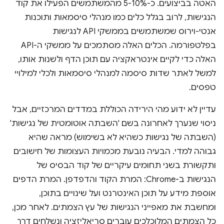
האטה בביצועים. כ-5-10% מהמשתמשים הפעילו את קוד
הנגישות, לרוב בגלל כלים כמו מנהלי סיסמאות ותוכנות
אנטי-וירוס שמשתמשים בממשקי API לנגישות
בפלטפורמה. הכלים האלה מסתמכים על ממשקי ה-API
האלה כדי לקיים אינטראקציה עם תוכן הדף ולשנות אותו,
למשל לאתר שדות סיסמה למנהלי סיסמאות ולכלי למילויי
טפסים.
עדיין לא ידוע מהי הירידה הכוללת במדדים המרכזיים, אבל
ניסוי שנערך לאחרונה בשם 'השבתה אוטומטית של נגישות'
(השבתה של נגישות כשהיא לא בשימוש) מראה שהיא
גבוהה למדי. הבעיה נובעת מכמויות העצומות של חישובים
ותקשורת בשני תחומים עיקריים של קוד הבסיס של
הנגישות ב-Chrome: המרת הקוד והדפדפן. המרת הדפים
אוספת מידע על תוכן האינטרנט ועל שינויים בתוכן,
ומחשבת את מאפייני הנגישות של עץ הצמתים. לאחר מכן,
כל הצמתים המלוכלכים עוברים סריאליזציה ונשלחים דרך