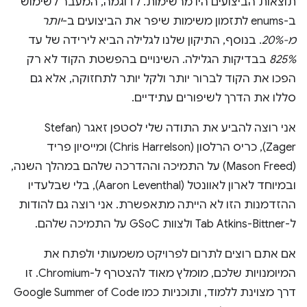
תוצאות הביצועים היו מרשימות. לדוגמה, המעבר לשימוש
ב-enums לתזמון משימות שיפר את הביצועים ב-
יותר
מ-20%
. בנוסף, התיקון שלנו לגלילה הביא לירידה של עד
825%
בבדיקות הגלילה. השינויים בהפשטת הקוד לא רק
הפכו את הקוד לברור יותר ולקל יותר לתחזוקה, אלא גם
סללו את הדרך לשיפורים עתידיים.
אני רוצה להביע את התודה שלי לסטפן זאגר (Stefan
Zager), כריס הרלסון (Chris Harrelson) ומייסיון פריד
(Mason Freed) על התמיכה וההדרכה שלהם במהלך השנה,
ובמיוחד לארון לאוונטל (Aaron Leventhal), בלי שבלעדיו
ההזדמנות הזו לא הייתה מתאפשרת. אני רוצה גם להודות
ל-Tab Atkins-Bittner ולצוות GSoC על התמיכה שלהם.
אם אתם רוצים לתרום לפרויקט משמעותי ולפתח את
המיומנויות שלכם, מומלץ מאוד להצטרף ל-Chromium. זו
דרך מצוינת ללמוד, ותוכניות כמו Google Summer of Code