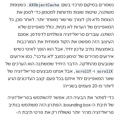
נשמרים במיקום מרכזי בשם
AXObjectCache
. כשצומת
משתנה, שיטות שונות מדווחות למטמון כדי לסמן את
הצומת כ
לא נקי
לצורך שרשור מאוחר יותר. לאחר מכן, כל
המאפיינים של הערות לא נקיות, כולל מאפיינים שלא
השתנו, עוברים סריאליזציה ונשלחים לדפדפן. אמנם
העיצוב הזה מפשט את הקוד ומפחית את המורכבות
באמצעות נתיב עדכון יחיד, אבל הוא הופך לאיטי כשיש
אירועים מהירים של 'סימון כמצב 'לא עדכני'', כמו אירועים
שנובעים מהחלקה. הדבר היחיד שמשתנה הוא הערכים של
scrollX
ו-
scrollY
, אבל אנחנו מבצעים סריאליזציה של
שאר המאפיינים יחד איתם בכל פעם. קצב העדכונים הגיע
ליותר מ-20 פעמים בשנייה!
כדי לפתור את הבעיה הזו, אפשר להשתמש בסריאליזציה
של תיבת ה-bounding box. הפתרון הזה משתמש בנתיב
סריאליזציה מהיר יותר ששולח רק את פרטי תיבת ה-