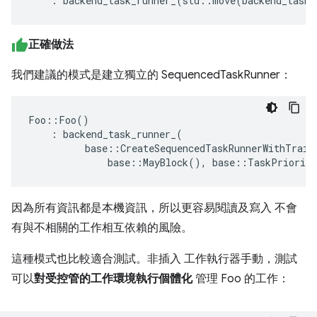
:
backend_task_runner_
(
std
::
move
(
backend_task_
正確做法
我們建議的模式是建立獨立的 SequencedTaskRunner：
Foo
::
Foo
()
:
backend_task_runner_
(
base
::
CreateSequencedTaskRunnerWithTrait
base
::
MayBlock
(),
base
::
TaskPriority
因為所有資訊都是本機資訊，所以更容易閱讀及寫入 不會
有與不相關的工作相互依賴的風險。
這種模式也比較適合測試。非插入 工作執行器手動，測試
可以
對受控管的工作環境執行個體化
管理 Foo 的工作：