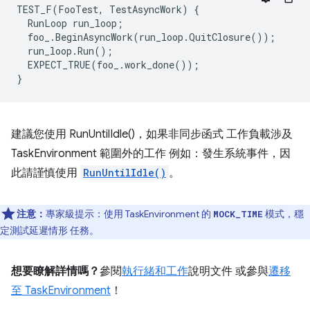
TEST_F
(
FooTest
,
TestAsyncWork
)
{
RunLoop
run_loop
;
foo_
.
BeginAsyncWork
(
run_loop
.
QuitClosure
());
run_loop
.
Run
();
EXPECT_TRUE
(
foo_
.
work_done
());
}
建議您使用 RunUntilIdle()，如果非同步函式 工作負載涉及
TaskEnvironment 範圍外的工作 例如：發生系統事件，因
此請謹慎使用
RunUntilIdle()
。
注意：
專家級提示：使用 TaskEnvironment 的
模式，穩
MOCK_TIME
定測試延遲情形 任務。
想要瞭解詳情嗎？
參閱
執行緒和工作
說明文件 或參與
遷移
至 TaskEnvironment
！