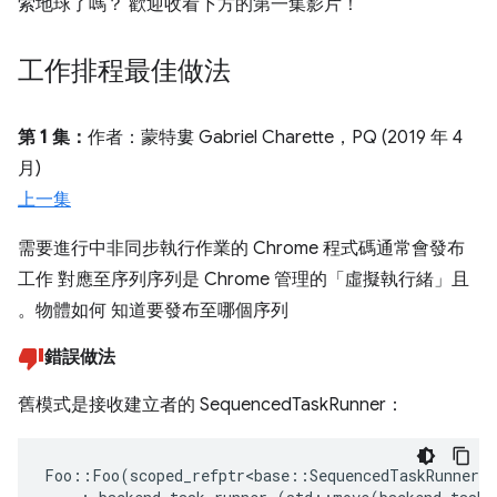
索地球了嗎？ 歡迎收看下方的第一集影片！
工作排程最佳做法
第 1 集：
作者：蒙特婁 Gabriel Charette，PQ (2019 年 4
月)
上一集
需要進行中非同步執行作業的 Chrome 程式碼通常會發布
工作 對應至序列序列是 Chrome 管理的「虛擬執行緒」且
。物體如何 知道要發布至哪個序列
錯誤做法
舊模式是接收建立者的 SequencedTaskRunner：
Foo
::
Foo
(
scoped_refptr
<
base
::
SequencedTaskRunner
>