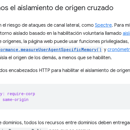
os el aislamiento de origen cruzado
el riesgo de ataques de canal lateral, como
Spectre
. Para mi
orno aislado basado en la habilitación voluntaria llamado
ais
e orígenes, la página web puede usar funciones privilegiadas
formance.measureUserAgentSpecificMemory()
y
cronómetro
aísla el origen de los demás, a menos que se habiliten.
dos encabezados HTTP para habilitar el aislamiento de orige
y: require-corp
: same-origin
e dominios, todos los recursos entre dominios deben entreg