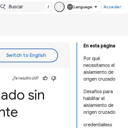
/
Acceder
En esta página
Por qué
necesitamos el
aislamiento de
¿Te resultó útil?
origen cruzado
ado sin
Desafíos para
habilitar el
aislamiento de
nte
origen cruzado
credentialless