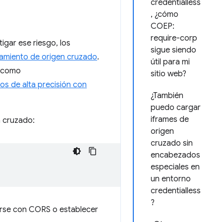
credentialless
, ¿cómo
COEP:
require-corp
tigar ese riesgo, los
sigue siendo
lamiento de origen cruzado
.
útil para mi
, como
sitio web?
s de alta precisión con
¿También
puedo cargar
iframes de
n cruzado:
origen
cruzado sin
encabezados
especiales en
un entorno
credentialless
?
arse con CORS o establecer