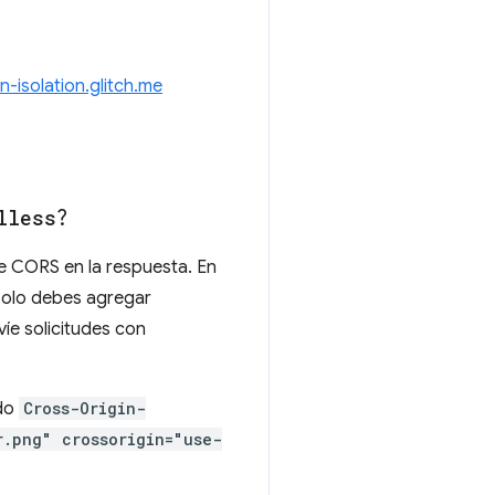
in-isolation.glitch.me
lless
?
de CORS en la respuesta. En
 solo debes agregar
íe solicitudes con
do
Cross-Origin-
r.png" crossorigin="use-