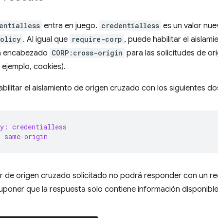
entialless
entra en juego.
credentialless
es un valor nu
olicy
. Al igual que
require-corp
, puede habilitar el aislam
 un encabezado
CORP:cross-origin
para las solicitudes de o
 ejemplo, cookies).
bilitar el aislamiento de origen cruzado con los siguientes 
y: credentialless
: same-origin
dor de origen cruzado solicitado no podrá responder con un rec
uponer que la respuesta solo contiene información disponibl