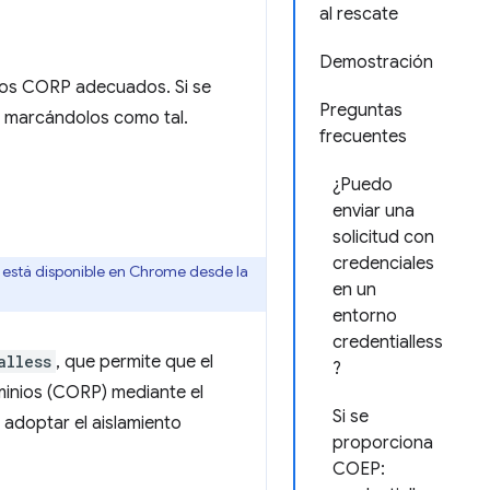
al rescate
Demostración
dos CORP adecuados. Si se
Preguntas
do marcándolos como tal.
frecuentes
¿Puedo
enviar una
solicitud con
credenciales
 está disponible en Chrome desde la
en un
entorno
credentialless
alless
, que permite que el
?
minios (CORP) mediante el
Si se
 adoptar el aislamiento
proporciona
COEP: