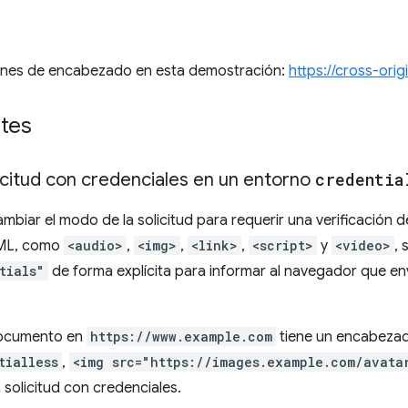
ones de encabezado en esta demostración:
https://cross-orig
tes
icitud con credenciales en un entorno
credentia
mbiar el modo de la solicitud para requerir una verificación 
TML, como
<audio>
,
<img>
,
<link>
,
<script>
y
<video>
,
tials"
de forma explícita para informar al navegador que env
 documento en
https://www.example.com
tiene un encabeza
tialless
,
<img src="https://images.example.com/avata
 solicitud con credenciales.