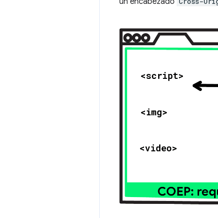
un encabezado
Cross-Ori