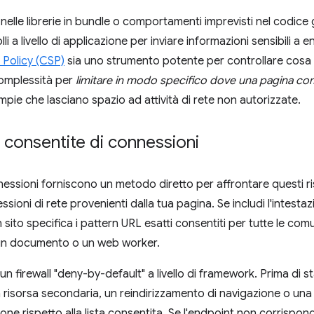
à nelle librerie in bundle o comportamenti imprevisti nel codice
 a livello di applicazione per inviare informazioni sensibili a 
 Policy (CSP)
sia uno strumento potente per controllare cosa
complessità per
limitare in modo specifico dove una pagina co
pie che lasciano spazio ad attività di rete non autorizzate.
e consentite di connessioni
nnessioni forniscono un metodo diretto per affrontare questi ri
sioni di rete provenienti dalla tua pagina. Se includi l'intesta
n sito specifica i pattern URL esatti consentiti per tutte le com
un documento o un web worker.
un firewall "deny-by-default" a livello di framework. Prima di s
risorsa secondaria, un reindirizzamento di navigazione o un
one rispetto alla lista consentita. Se l'endpoint non corrispond