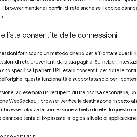
e. Il browser mantiene i confini di rete anche se il codice dann
ne.
 liste consentite delle connessioni
nnessioni forniscono un metodo diretto per affrontare questi ri
sioni di rete provenienti dalla tua pagina. Se includi l'intesta
n sito specifica i pattern URL esatti consentiti per tutte le com
ell'origine, questa funzionalità è supportata solo per i contes
essione, ad esempio un recupero di una risorsa secondaria, un 
e WebSocket, il browser verifica la destinazione rispetto alla
il browser blocca la connessione a livello di rete. In questo mo
 dannoso tenta di bypassare la logica a livello di applicazione
onse-origin