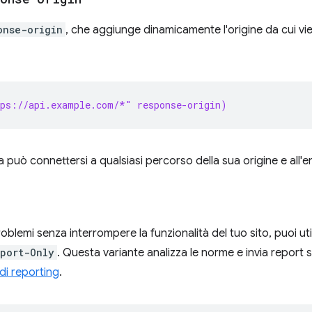
onse-origin
, che aggiunge dinamicamente l'origine da cui vi
tps://api.example.com/*" response-origin)
 può connettersi a qualsiasi percorso della sua origine e all'e
blemi senza interrompere la funzionalità del tuo sito, puoi util
eport-Only
. Questa variante analizza le norme e invia report s
di reporting
.