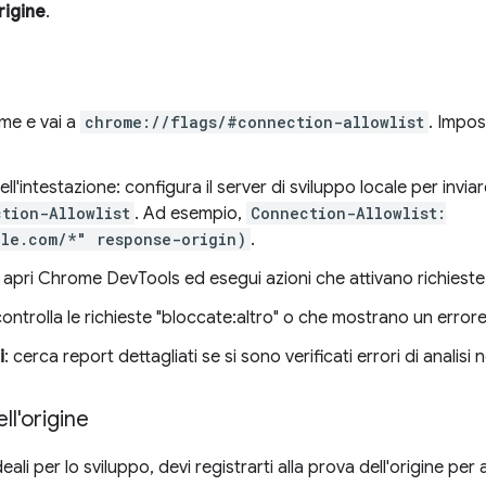
rigine
.
ome e vai a
chrome://flags/#connection-allowlist
. Impos
ll'intestazione: configura il server di sviluppo locale per inviar
tion-Allowlist
. Ad esempio,
Connection-Allowlist:
ple.com/*" response-origin)
.
 apri Chrome DevTools ed esegui azioni che attivano richieste 
controlla le richieste "bloccate:altro" o che mostrano un error
i
: cerca report dettagliati se si sono verificati errori di analisi n
ll'origine
eali per lo sviluppo, devi registrarti alla prova dell'origine per a