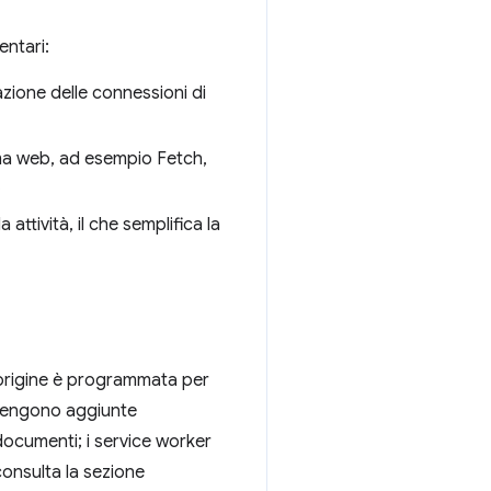
entari:
azione delle connessioni di
orma web, ad esempio Fetch,
.
attività, il che semplifica la
ll'origine è programmata per
 vengono aggiunte
i documenti; i service worker
consulta la sezione