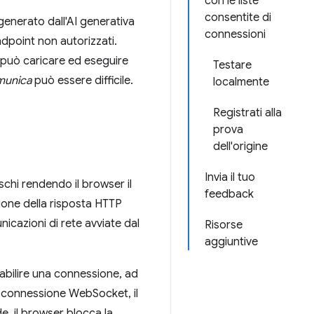
con le liste
consentite di
 generato dall'AI generativa
connessioni
endpoint non autorizzati.
 può caricare ed eseguire
Testare
munica
può essere difficile.
localmente
Registrati alla
prova
dell'origine
Invia il tuo
schi rendendo il browser il
feedback
zione della risposta HTTP
unicazioni di rete avviate dal
Risorse
aggiuntive
tabilire una connessione, ad
a connessione WebSocket, il
e, il browser blocca la