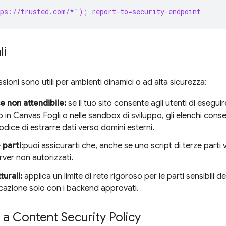
tps://trusted.com/*"); report-to=security-endpoint
li
sioni sono utili per ambienti dinamici o ad alta sicurezza:
e non attendibile:
se il tuo sito consente agli utenti di esegu
 in Canvas Fogli o nelle sandbox di sviluppo, gli elenchi conse
dice di estrarre dati verso domini esterni.
 parti
:puoi assicurarti che, anche se uno script di terze par
rver non autorizzati.
urali:
applica un limite di rete rigoroso per le parti sensibili d
azione solo con i backend approvati.
o a Content Security Policy