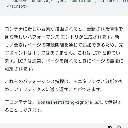
observer
.
observe
({
type
:
"container"
,
buffered
:
tr
<
/script
コンテナに新しい要素が描画されると、更新された情報を
含む新しいパフォーマンス エントリが生成されます。新
しい要素はページの存続期間を通じて追加できるため、完
了ポイントは 1 つではありません。これは LCP と似てい
ます。LCP は通常、ページを離れるときにページの最後に
測定されます。
これらのパフォーマンス指標は、モニタリングと分析のた
めにアナリティクスに送り返すことができます。
子コンテナは、
containertiming-ignore
属性で無視す
ることもできます。