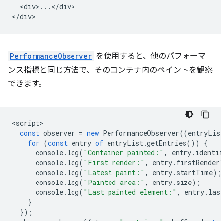
  <div>...</div>

PerformanceObserver
を使用すると、他のパフォーマ
ンス指標と同じ方法で、そのコンテナ内のペイントを観察
できます。
<
script
const
observer
=
new
PerformanceObserver
((
entryLis
for
(
const
entry
of
entryList
.
getEntries
())
{
console
.
log
(
"Container painted:"
,
entry
.
identi
console
.
log
(
"First render:"
,
entry
.
firstRender
console
.
log
(
"Latest paint:"
,
entry
.
startTime
)
console
.
log
(
"Painted area:"
,
entry
.
size
);
console
.
log
(
"Last painted element:"
,
entry
.
las
}
});