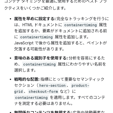
コンテナ タイミングを最適に使用するためのベスト プラ
クティスをいくつかご紹介します。
属性を早めに設定する:
完全なトラッキングを行うに
は、HTML ドキュメントに
containertiming
属性
を追加するか、要素がドキュメントに追加される前
に
containertiming
属性を追加します。
JavaScript で後から属性を追加すると、ペイントが
欠落する可能性があります。
意味のある識別子を使用する:
分析を容易にするた
め、
containertiming
属性にわかりやすい名前を
選択します。
戦略的な配置:
指標にとって重要なセマンティック
セクション（
hero-section
、
product-
grid
、
checkout-form
など）に
containertiming
を適用します。すべてのコンテ
ナを測定する必要はありません。
無関係なコンテンツを無視する:
広告や装飾要素な