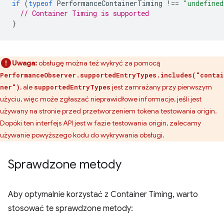
if
(
typeof
PerformanceContainerTiming
!==
"undefined
// Container Timing is supported
}
Uwaga:
obsługę można też wykryć za pomocą
PerformanceObserver.supportedEntryTypes.includes("contai
, ale
jest zamrażany przy pierwszym
ner")
supportedEntryTypes
użyciu, więc może zgłaszać nieprawidłowe informacje, jeśli jest
używany na stronie przed przetworzeniem tokena testowania origin.
Dopóki ten interfejs API jest w fazie testowania origin, zalecamy
używanie powyższego kodu do wykrywania obsługi.
Sprawdzone metody
Aby optymalnie korzystać z Container Timing, warto
stosować te sprawdzone metody: