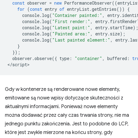
const
observer
=
new
PerformanceObserver
((
entryLis
for
(
const
entry
of
entryList
.
getEntries
())
{
console
.
log
(
"Container painted:"
,
entry
.
identi
console
.
log
(
"First render:"
,
entry
.
firstRender
console
.
log
(
"Latest paint:"
,
entry
.
startTime
)
console
.
log
(
"Painted area:"
,
entry
.
size
);
console
.
log
(
"Last painted element:"
,
entry
.
las
}
});
observer
.
observe
({
type
:
"container"
,
buffered
:
tr
<
/script
Gdy w kontenerze są renderowane nowe elementy,
emitowane są nowe wpisy dotyczące skuteczności z
aktualnymi informacjami. Ponieważ nowe elementy
można dodawać przez cały czas trwania strony, nie ma
jednego punktu zakończenia. Jest to podobne do LCP,
które jest zwykle mierzone na końcu strony, gdy