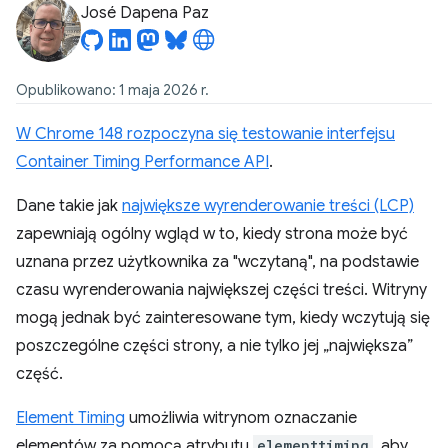
José Dapena Paz
Opublikowano: 1 maja 2026 r.
W Chrome 148 rozpoczyna się testowanie interfejsu
Container Timing Performance API
.
Dane takie jak
największe wyrenderowanie treści (LCP)
zapewniają ogólny wgląd w to, kiedy strona może być
uznana przez użytkownika za "wczytaną", na podstawie
czasu wyrenderowania największej części treści. Witryny
mogą jednak być zainteresowane tym, kiedy wczytują się
poszczególne części strony, a nie tylko jej „największa”
część.
Element Timing
umożliwia witrynom oznaczanie
elementów za pomocą atrybutu
elementtiming
, aby