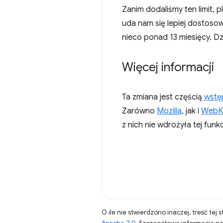
Zanim dodaliśmy ten limit, p
uda nam się lepiej dostoso
nieco ponad 13 miesięcy. D
Więcej informacji
Ta zmiana jest częścią
wstę
Zarówno
Mozilla
, jak i
WebK
z nich nie wdrożyła tej funkcj
O ile nie stwierdzono inaczej, treść tej 