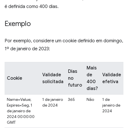
é definida como 400 dias.
Exemplo
Por exemplo, considere um cookie definido em domingo,
1º de janeiro de 2023:
Mais
Dias
Validade
de
Validade
Cookie
no
solicitada
400
efetiva
futuro
dias?
Name=Value;
1 de janeiro
365
Não
1 de
Expires=Seg, 1
de 2024
janeiro de
de janeiro de
2024
2024 00:00:00
GMT