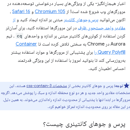
اخبار هیجان‌انگیز- یکی از ویژگی‌های بسیار درخواستی توسعه‌دهنده در
مرورگرهای وب شروع شده است! از
Chromium 105
و
Safari 16
،
اکنون می‌توانید
پرس‌وجوهای کانتینر
مبتنی بر اندازه ایجاد کنید و
از
مقادیر واحد جستجوی ظرف
در این مرورگرها استفاده کنید. برای آسان‌تر
کردن استفاده از کوئری‌های کانتینر مبتنی بر اندازه و واحدهای
cq
، تیم
Aurora در Chrome به سختی تلاش کرده است تا
Container
Query Polyfill را
برای پشتیبانی از مرورگرها و موارد استفاده بیشتر
به‌روزرسانی کند تا بتوانید امروز با استفاده از این ویژگی قدرتمند
احساس اطمینان کنید.
توجه:
پرس و جوهای کانتینر بخشی از
مشخصات css-contain-3
هستند. این
مشخصات مقادیر واحد جدید و هر دو نوع محفظه اندازه و سبک را پوشش می‌دهد، اگرچه
مرورگرها در ابتدا تنها با پشتیبانی از محدودیت اندازه راه‌اندازی می‌شوند. به همین دلیل،
در این مقاله بر روی محدودیت اندازه تمرکز خواهیم کرد.
پرس و جوهای کانتینری چیست؟