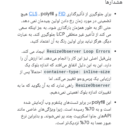
هشدارها
برای جلوگیری از تأثیرگذاری
FID
و
CLS
، polyfill هیچ
تضمینی در مورد زمان رخ دادن اولین چیدمان نمی دهد،
حتی اگر به طور همزمان بارگذاری شود، به جز اینکه سعی
می کند از تأخیر غیر منطقی LCP جلوگیری کند. به عبارت
دیگر، هرگز نباید برای اولین رنگ به آن اعتماد کنید.
ResizeObserver Loop Errors
ایجاد می کند.
پلی‌فیل اصلی نیز این کار را انجام می‌دهد، اما ارزش آن را
دارد. این به این دلیل اتفاق می‌افتد که اندازه بلوک یک
container-type: inline-size
احتمالاً پس از
ارزیابی یک پرس‌وجو تغییر می‌کند، اما
ResizeObserver
راهی ندارد که به آن بگوید که ما به
تغییرات اندازه بلوک اهمیتی نمی‌دهیم.
این polyfill در برابر تست‌های پلتفرم وب آزمایش شده
است و به 70% رسیده است، زیرا ویژگی‌های خاصی مانند
APIهای جاوا اسکریپت چند پر نمی‌شوند، و بنابراین نرخ
عبور عمدا به 70% نزدیک‌تر است.