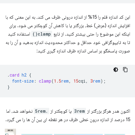
این کد اندازه قلم را 15% از اندازه درونی ظرف می کند، به این معنی که با
افزایش اندازه (عرض) خط، بزرگتر یا با کاهش آن کوچکتر می شود. برای
اینکه این موضوع را حتی بیشتر کنید، از تابع
clamp()
استفاده کنید
تا به تایپوگرافی خود حداقل و حداکثر محدودیت اندازه بدهید و آن را به
صورت پاسخگو بر اساس اندازه ظرف اندازه گیری کنید:
.
card
h2
{
font-size
:
clamp
(
1.5
rem
,
15
cqi
,
3
rem
);
}
اکنون هدر هرگز بزرگتر از
3rem
یا کوچکتر از
.5rem
نخواهد شد، اما
15 درصد از اندازه درون خطی ظرف در هر نقطه ای بین آن ها را می گیرد.