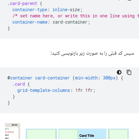
.
card-parent
{
container-type
:
inline
-
size
;
/* set name here, or write this in one line using 
container-name
:
card-container
;
}
سپس کد قبلی را به صورت زیر بازنویسی کنید:
@
container
card-container
(
min-width
:
300px
)
{
.
card
{
grid-template-columns
:
1
fr
1
fr
;
}
}