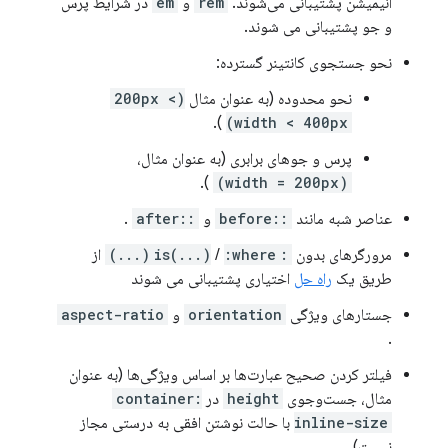
انیمیشن پشتیبانی می‌شوند.
rem
و
em
در شرایط پرس
و جو پشتیبانی می شوند.
نحو جستجوی کانتینر گسترده:
نحو محدوده (به عنوان مثال
(200px <
).
width < 400px)
پرس و جوهای برابری (به عنوان مثال،
).
(width = 200px)
عناصر شبه مانند
::before
و
::after
.
مرورگرهای بدون
:is(...)
:where(...)
/
از
طریق یک
راه حل
اختیاری پشتیبانی می شوند
جستارهای ویژگی
orientation
و
aspect-ratio
.
فیلتر کردن صحیح عبارت‌ها بر اساس ویژگی‌ها (به عنوان
مثال، جست‌وجوی
height
در
container:
inline-size
با حالت نوشتن افقی به درستی مجاز
نیست).