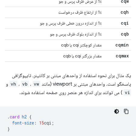
cqw
1٪ از عرض ظرف پرس و جو
cqh
1٪ از ارتفاع ظرف درخواست
cqi
1٪ از اندازه درون خطی ظرف پرس و جو
cqb
1٪ از اندازه بلوک ظرف پرس و جو
cqmin
مقدار کوچکتر cqi یا cqb
cqmax
مقدار بزرگتر cqi یا cqb
یک مثال برای نحوه استفاده از واحدهای مبتنی بر کانتینر، تایپوگرافی
پاسخگو است. واحدهای مبتنی بر viewport (مانند
vw
،
vb
،
vh
و
vi
) می توانند برای اندازه هر عنصر روی صفحه استفاده شوند.
.
card
h2
{
font-size
:
15
cqi
;
}