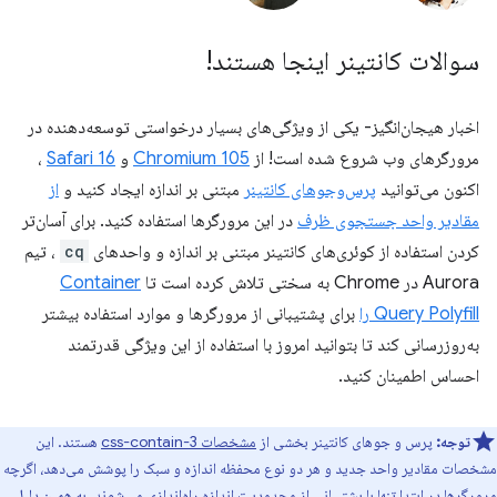
سوالات کانتینر اینجا هستند!
اخبار هیجان‌انگیز- یکی از ویژگی‌های بسیار درخواستی توسعه‌دهنده در
مرورگرهای وب شروع شده است! از
Chromium 105
و
Safari 16
،
اکنون می‌توانید
پرس‌وجوهای کانتینر
مبتنی بر اندازه ایجاد کنید و
از
مقادیر واحد جستجوی ظرف
در این مرورگرها استفاده کنید. برای آسان‌تر
کردن استفاده از کوئری‌های کانتینر مبتنی بر اندازه و واحدهای
cq
، تیم
Aurora در Chrome به سختی تلاش کرده است تا
Container
Query Polyfill را
برای پشتیبانی از مرورگرها و موارد استفاده بیشتر
به‌روزرسانی کند تا بتوانید امروز با استفاده از این ویژگی قدرتمند
احساس اطمینان کنید.
توجه:
پرس و جوهای کانتینر بخشی از
مشخصات css-contain-3
هستند. این
مشخصات مقادیر واحد جدید و هر دو نوع محفظه اندازه و سبک را پوشش می‌دهد، اگرچه
مرورگرها در ابتدا تنها با پشتیبانی از محدودیت اندازه راه‌اندازی می‌شوند. به همین دلیل،