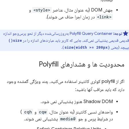
جهش DOM (به عنوان مثال، عناصر
<style>
و
<link>
در زمان اجرا حذف می شوند).
توجه:
Polyfill Query Container به‌روزرسانی‌شده دیگر از نحو پرس‌وجو اندازه
قدیمی قدیمی پشتیبانی نمی‌کند، جایی که کاربر باید عبارت‌های اندازه را در
size()
بپیچد (یعنی
).
size(width >= 200px)
محدودیت ها و هشدارهای Polyfill
اگر از polyfill کوئری کانتینر استفاده می‌کنید، چند ویژگی گمشده وجود
دارد که باید مراقب آنها باشید:
Shadow DOM هنوز پشتیبانی نمی شود.
واحدهای نسبی کانتینر (به عنوان مثال،
cqw
و
cqh
)
در شرایط پرس و جو
@media
پشتیبانی نمی شوند.